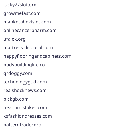
lucky77slot.org
growmefast.com
mahkotahokislot.com
onlinecancerpharm.com
ufalek.org
mattress-disposal.com
happyflooringandcabinets.com
bodybuildinglife.co
qrdoggy.com
technologygud.com
realshocknews.com
pickgb.com
healthmistakes.com
ksfashiondresses.com
patterntrader.org