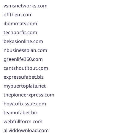
vsmsnetworks.com
offthem.com
ibommatv.com
techporfit.com
bekasionline.com
nbusinessplan.com
greenlife360.com
cantshoutitout.com
expressufabet.biz
mypuertoplata.net
thepioneerxpress.com
howtofixissue.com
teamufabet.biz
webfullform.com
allviddownload.com