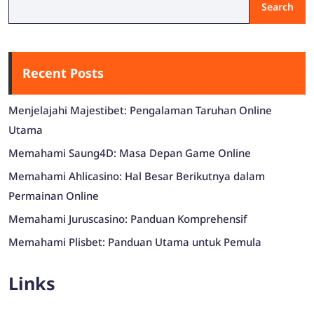
Search
Recent Posts
Menjelajahi Majestibet: Pengalaman Taruhan Online
Utama
Memahami Saung4D: Masa Depan Game Online
Memahami Ahlicasino: Hal Besar Berikutnya dalam
Permainan Online
Memahami Juruscasino: Panduan Komprehensif
Memahami Plisbet: Panduan Utama untuk Pemula
Links