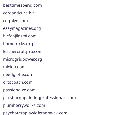
besttimespend.com
careandcure.biz
cogniyo.com
easymagazines.org
hirfanjilasmi.com
hometricks.org
leathercraftpro.com
microgridpower.org
mixiqo.com
needglobe.com
ortocoach.com
passionawe.com
pittsburghpaintingprofessionals.com
plumberryworks.com
psychoterapiawioletanowak.com