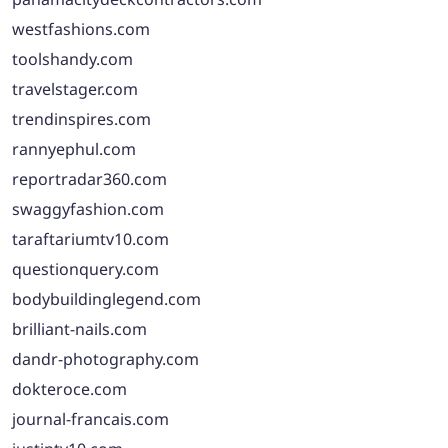
westfashions.com
toolshandy.com
travelstager.com
trendinspires.com
rannyephul.com
reportradar360.com
swaggyfashion.com
taraftariumtv10.com
questionquery.com
bodybuildinglegend.com
brilliant-nails.com
dandr-photography.com
dokteroce.com
journal-francais.com