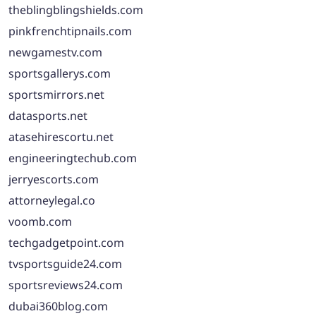
theblingblingshields.com
pinkfrenchtipnails.com
newgamestv.com
sportsgallerys.com
sportsmirrors.net
datasports.net
atasehirescortu.net
engineeringtechub.com
jerryescorts.com
attorneylegal.co
voomb.com
techgadgetpoint.com
tvsportsguide24.com
sportsreviews24.com
dubai360blog.com