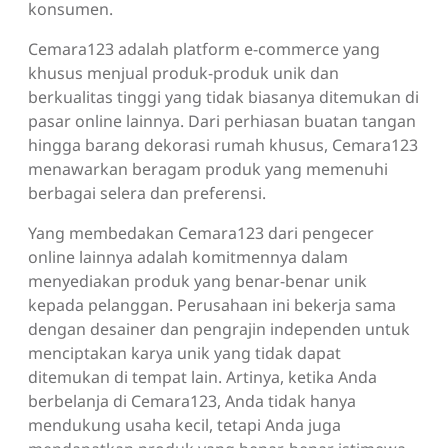
konsumen.
Cemara123 adalah platform e-commerce yang
khusus menjual produk-produk unik dan
berkualitas tinggi yang tidak biasanya ditemukan di
pasar online lainnya. Dari perhiasan buatan tangan
hingga barang dekorasi rumah khusus, Cemara123
menawarkan beragam produk yang memenuhi
berbagai selera dan preferensi.
Yang membedakan Cemara123 dari pengecer
online lainnya adalah komitmennya dalam
menyediakan produk yang benar-benar unik
kepada pelanggan. Perusahaan ini bekerja sama
dengan desainer dan pengrajin independen untuk
menciptakan karya unik yang tidak dapat
ditemukan di tempat lain. Artinya, ketika Anda
berbelanja di Cemara123, Anda tidak hanya
mendukung usaha kecil, tetapi Anda juga