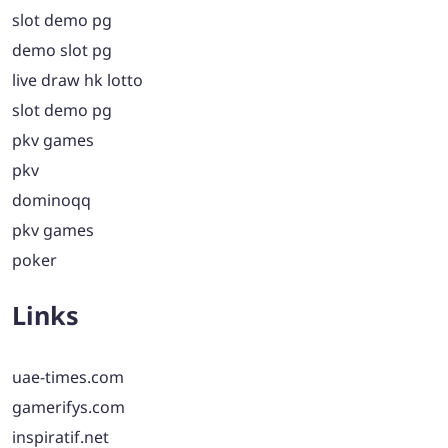
slot demo pg
demo slot pg
live draw hk lotto
slot demo pg
pkv games
pkv
dominoqq
pkv games
poker
Links
uae-times.com
gamerifys.com
inspiratif.net