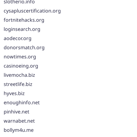
slotherio.info
cysapluscertification.org
fortnitehacks.org
loginsearch.org
aodecor.org
donorsmatch.org
nowtimes.org
casinoeing.org
livemocha.biz
streetlife.biz
hyves.biz
enoughinfo.net
pinhive.net
warnabet.net
bollym4u.me