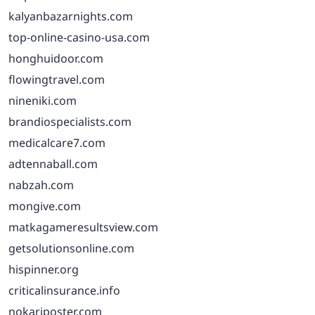
kalyanbazarnights.com
top-online-casino-usa.com
honghuidoor.com
flowingtravel.com
nineniki.com
brandiospecialists.com
medicalcare7.com
adtennaball.com
nabzah.com
mongive.com
matkagameresultsview.com
getsolutionsonline.com
hispinner.org
criticalinsurance.info
nokariposter.com