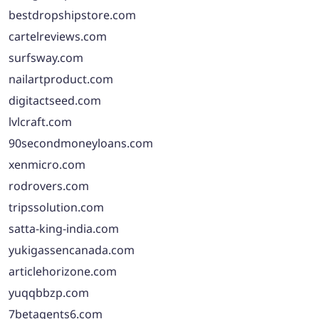
bestdropshipstore.com
cartelreviews.com
surfsway.com
nailartproduct.com
digitactseed.com
lvlcraft.com
90secondmoneyloans.com
xenmicro.com
rodrovers.com
tripssolution.com
satta-king-india.com
yukigassencanada.com
articlehorizone.com
yuqqbbzp.com
7betagents6.com