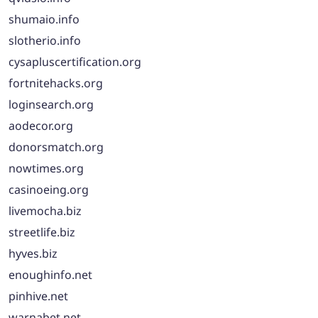
shumaio.info
slotherio.info
cysapluscertification.org
fortnitehacks.org
loginsearch.org
aodecor.org
donorsmatch.org
nowtimes.org
casinoeing.org
livemocha.biz
streetlife.biz
hyves.biz
enoughinfo.net
pinhive.net
warnabet.net