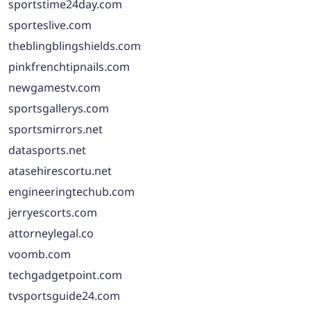
sportstime24day.com
sporteslive.com
theblingblingshields.com
pinkfrenchtipnails.com
newgamestv.com
sportsgallerys.com
sportsmirrors.net
datasports.net
atasehirescortu.net
engineeringtechub.com
jerryescorts.com
attorneylegal.co
voomb.com
techgadgetpoint.com
tvsportsguide24.com