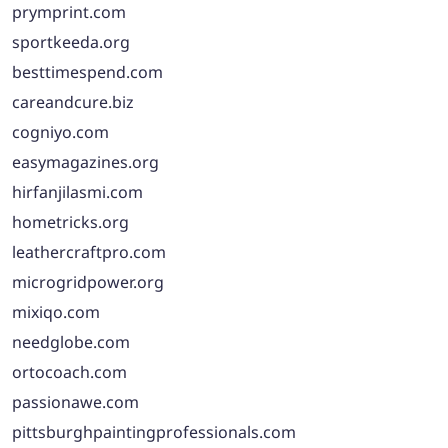
prymprint.com
sportkeeda.org
besttimespend.com
careandcure.biz
cogniyo.com
easymagazines.org
hirfanjilasmi.com
hometricks.org
leathercraftpro.com
microgridpower.org
mixiqo.com
needglobe.com
ortocoach.com
passionawe.com
pittsburghpaintingprofessionals.com