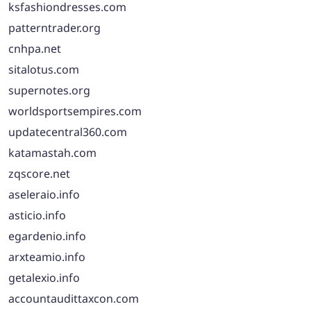
ksfashiondresses.com
patterntrader.org
cnhpa.net
sitalotus.com
supernotes.org
worldsportsempires.com
updatecentral360.com
katamastah.com
zqscore.net
aseleraio.info
asticio.info
egardenio.info
arxteamio.info
getalexio.info
accountaudittaxcon.com