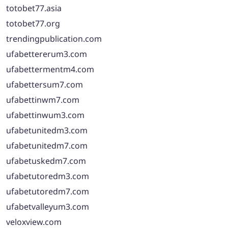
totobet77.asia
totobet77.org
trendingpublication.com
ufabettererum3.com
ufabettermentm4.com
ufabettersum7.com
ufabettinwm7.com
ufabettinwum3.com
ufabetunitedm3.com
ufabetunitedm7.com
ufabetuskedm7.com
ufabetutoredm3.com
ufabetutoredm7.com
ufabetvalleyum3.com
veloxview.com