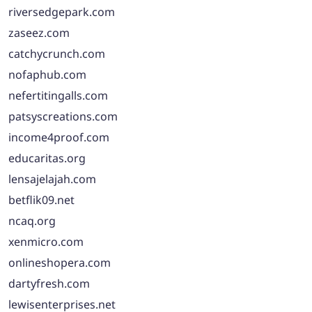
riversedgepark.com
zaseez.com
catchycrunch.com
nofaphub.com
nefertitingalls.com
patsyscreations.com
income4proof.com
educaritas.org
lensajelajah.com
betflik09.net
ncaq.org
xenmicro.com
onlineshopera.com
dartyfresh.com
lewisenterprises.net