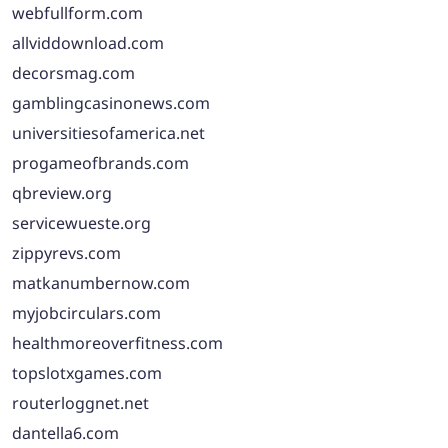
webfullform.com
allviddownload.com
decorsmag.com
gamblingcasinonews.com
universitiesofamerica.net
progameofbrands.com
qbreview.org
servicewueste.org
zippyrevs.com
matkanumbernow.com
myjobcirculars.com
healthmoreoverfitness.com
topslotxgames.com
routerloggnet.net
dantella6.com