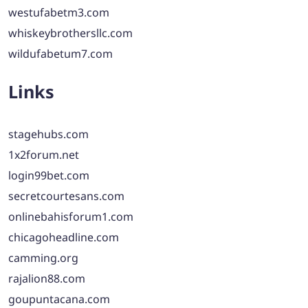
westufabetm3.com
whiskeybrothersllc.com
wildufabetum7.com
Links
stagehubs.com
1x2forum.net
login99bet.com
secretcourtesans.com
onlinebahisforum1.com
chicagoheadline.com
camming.org
rajalion88.com
goupuntacana.com