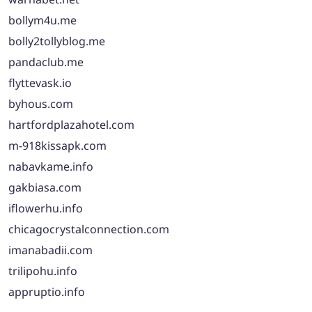
bollym4u.me
bolly2tollyblog.me
pandaclub.me
flyttevask.io
byhous.com
hartfordplazahotel.com
m-918kissapk.com
nabavkame.info
gakbiasa.com
iflowerhu.info
chicagocrystalconnection.com
imanabadii.com
trilipohu.info
appruptio.info