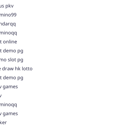
tus pkv
mino99
ndarqq
minoqq
t online
ot demo pg
mo slot pg
e draw hk lotto
ot demo pg
v games
v
minoqq
v games
ker