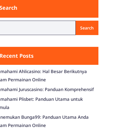
Search
Search
Recent Posts
mahami Ahlicasino: Hal Besar Berikutnya
lam Permainan Online
mahami Juruscasino: Panduan Komprehensif
mahami Plisbet: Panduan Utama untuk
mula
nemukan Bunga99: Panduan Utama Anda
lam Permainan Online