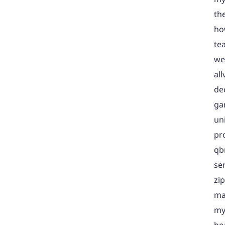
th
ho
te
we
al
de
ga
un
pr
qb
se
zi
ma
my