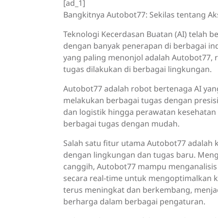
[ad_1]
Bangkitnya Autobot77: Sekilas tentang Aks
Teknologi Kecerdasan Buatan (AI) telah 
dengan banyak penerapan di berbagai indu
yang paling menonjol adalah Autobot77, 
tugas dilakukan di berbagai lingkungan.
Autobot77 adalah robot bertenaga AI yan
melakukan berbagai tugas dengan presisi 
dan logistik hingga perawatan kesehata
berbagai tugas dengan mudah.
Salah satu fitur utama Autobot77 adalah
dengan lingkungan dan tugas baru. Men
canggih, Autobot77 mampu menganalisis
secara real-time untuk mengoptimalkan k
terus meningkat dan berkembang, menjad
berharga dalam berbagai pengaturan.