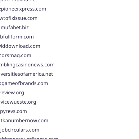
epioneerxpress.com
wtofixissue.com
amufabet.biz
bfullform.com
lviddownload.com
corsmag.com
mblingcasinonews.com
iversitiesofamerica.net
ogameofbrands.com
review.org
rvicewueste.org
ppyrevs.com
tkanumbernow.com
jobcirculars.com