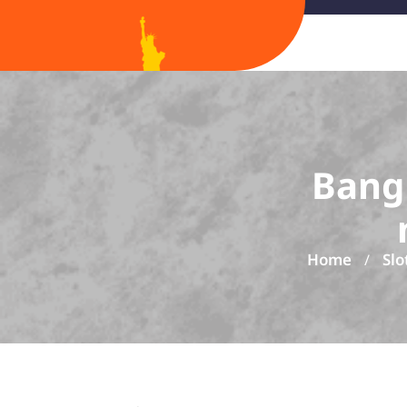
Skip
to
content
Slot Gacor Malam Ini
dari PG Soft, Maxwin
Dijamin dengan Deposit
Bangk
Pulsa
Home
Slo
/