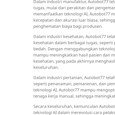
Dalam industri manufaktur, Autobot77 t
tugas, mulai dari perakitan dan pengema
memanfaatkan teknologi AI, Autobot77 
kecepatan dan akurasi luar biasa, sehin
penghematan biaya bagi produsen.
Dalam industri kesehatan, Autobot77 te
kesehatan dalam berbagai tugas, seperti
bedah. Dengan menggabungkan teknologi
mampu meningkatkan hasil pasien dan me
kesehatan, yang pada akhirnya menghasil
keseluruhan.
Dalam industri pertanian, Autobot77 tel
seperti penanaman, pemanenan, dan p
teknologi AI, Autobot77 mampu mengopt
tenaga kerja manual, sehingga meningkatka
Secara keseluruhan, kemunculan Autobot7
teknologi AI dalam merevolusi cara pelaks