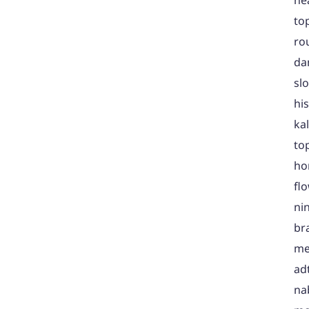
he
to
ro
da
sl
hi
ka
to
ho
fl
ni
br
me
ad
na