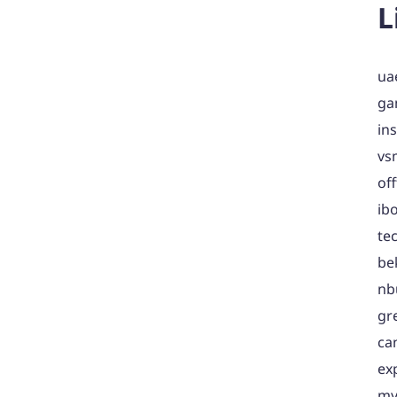
L
ua
ga
ins
vs
of
ib
te
be
nb
gr
ca
ex
my