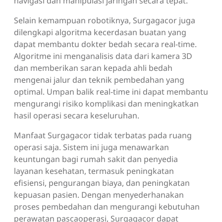
navigasi dan manipulasi jaringan secara tepat.
Selain kemampuan robotiknya, Surgagacor juga
dilengkapi algoritma kecerdasan buatan yang
dapat membantu dokter bedah secara real-time.
Algoritme ini menganalisis data dari kamera 3D
dan memberikan saran kepada ahli bedah
mengenai jalur dan teknik pembedahan yang
optimal. Umpan balik real-time ini dapat membantu
mengurangi risiko komplikasi dan meningkatkan
hasil operasi secara keseluruhan.
Manfaat Surgagacor tidak terbatas pada ruang
operasi saja. Sistem ini juga menawarkan
keuntungan bagi rumah sakit dan penyedia
layanan kesehatan, termasuk peningkatan
efisiensi, pengurangan biaya, dan peningkatan
kepuasan pasien. Dengan menyederhanakan
proses pembedahan dan mengurangi kebutuhan
perawatan pascaoperasi, Surgagacor dapat