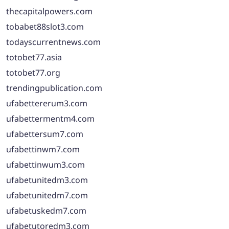
thecapitalpowers.com
tobabet88slot3.com
todayscurrentnews.com
totobet77.asia
totobet77.org
trendingpublication.com
ufabettererum3.com
ufabettermentm4.com
ufabettersum7.com
ufabettinwm7.com
ufabettinwum3.com
ufabetunitedm3.com
ufabetunitedm7.com
ufabetuskedm7.com
ufabetutoredm3.com