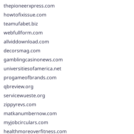
thepioneerxpress.com
howtofixissue.com
teamufabet.biz
webfullform.com
allviddownload.com
decorsmag.com
gamblingcasinonews.com
universitiesofamerica.net
progameofbrands.com
qbreview.org
servicewueste.org
zippyrevs.com
matkanumbernow.com
myjobcirculars.com
healthmoreoverfitness.com