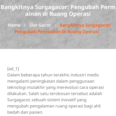
Bangkitnya Surgagacor: Pengubah Perm
ainan di Ruang Operasi
Home
Slot Gacor
Bangkitnya Surgagacor:
/
/
Pengubah Permainan Di Ruang Operasi
[ad_1]
Dalam beberapa tahun terakhir, industri medis
mengalami peningkatan dalam penggunaan
teknologi mutakhir yang merevolusi cara operasi
dilakukan. Salah satu terobosan tersebut adalah
Surgagacor, sebuah sistem inovatif yang
mengubah pengalaman ruang operasi bagi ahli
bedah dan pasien.