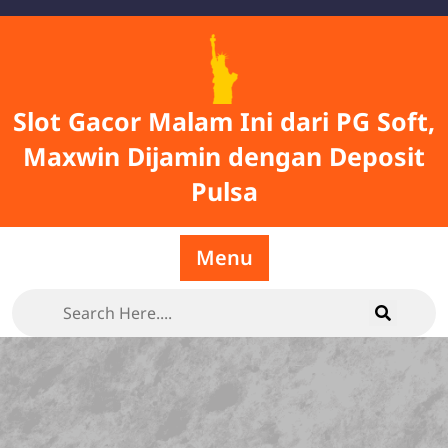
Skip
to
content
Slot Gacor Malam Ini dari PG Soft,
Maxwin Dijamin dengan Deposit
Pulsa
Menu