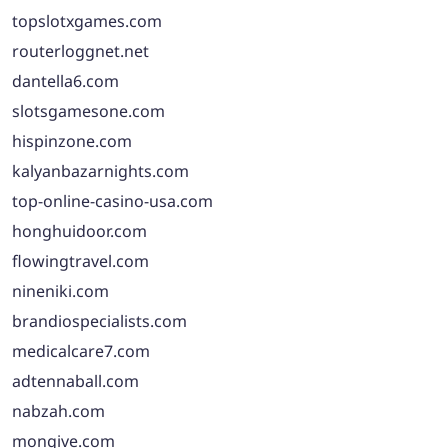
topslotxgames.com
routerloggnet.net
dantella6.com
slotsgamesone.com
hispinzone.com
kalyanbazarnights.com
top-online-casino-usa.com
honghuidoor.com
flowingtravel.com
nineniki.com
brandiospecialists.com
medicalcare7.com
adtennaball.com
nabzah.com
mongive.com