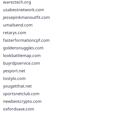
wareztech.org
usabestnetwork.com
jessepinkmanoutfit.com
umailsend.com
retarys.com
fasterformationcpf.com
goldensnuggles.com
lookbattlemap.com
buyrdpservice.com
yesport.net
tostylo.com
yougetthat.net
sportsnetclub.com
newbestcrypto.com
oxfordsave.com