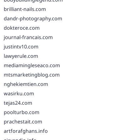
brilliant-nails.com
dandr-photography.com
dokteroce.com
journal-francais.com
justintv10.com
lawyerule.com
mediamingleseaco.com
mtsmarketingblog.com
nghekiemtien.com
wasirku.com
tejas24.com
poolturbo.com
prachestait.com
artforafghans.info