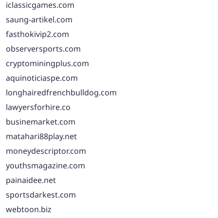
iclassicgames.com
saung-artikel.com
fasthokivip2.com
observersports.com
cryptominingplus.com
aquinoticiaspe.com
longhairedfrenchbulldog.com
lawyersforhire.co
businemarket.com
matahari88play.net
moneydescriptor.com
youthsmagazine.com
painaidee.net
sportsdarkest.com
webtoon.biz