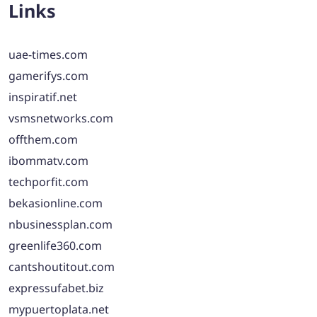
Links
uae-times.com
gamerifys.com
inspiratif.net
vsmsnetworks.com
offthem.com
ibommatv.com
techporfit.com
bekasionline.com
nbusinessplan.com
greenlife360.com
cantshoutitout.com
expressufabet.biz
mypuertoplata.net