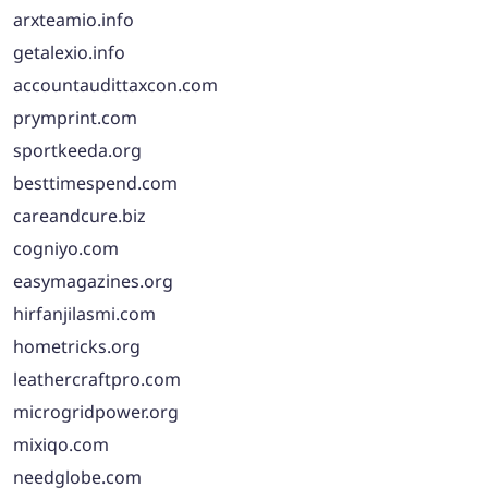
arxteamio.info
getalexio.info
accountaudittaxcon.com
prymprint.com
sportkeeda.org
besttimespend.com
careandcure.biz
cogniyo.com
easymagazines.org
hirfanjilasmi.com
hometricks.org
leathercraftpro.com
microgridpower.org
mixiqo.com
needglobe.com