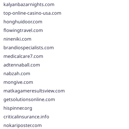
kalyanbazarnights.com
top-online-casino-usa.com
honghuidoor.com
flowingtravel.com
nineniki.com
brandiospecialists.com
medicalcare7.com
adtennaball.com
nabzah.com
mongive.com
matkagameresultsview.com
getsolutionsonline.com
hispinner.org
criticalinsurance.info
nokariposter.com