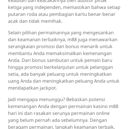
keadilan dan keacakannya oleh auditor pihak
ketiga yang independen, memastikan bahwa setiap
putaran roda atau pembagian kartu benar-benar
acak dan tidak memihak.
Selain pilihan permainannya yang mengesankan
dan keamanan terbaiknya, m88 juga menawarkan
serangkaian promosi dan bonus menarik untuk
membantu Anda memaksimalkan kemenangan
Anda. Dari bonus sambutan untuk pemain baru
hingga promosi berkelanjutan untuk pelanggan
setia, ada banyak peluang untuk meningkatkan
uang Anda dan meningkatkan peluang Anda untuk
mendapatkan jackpot.
Jadi mengapa menunggu? Bebaskan potensi
kemenangan Anda dengan permainan kasino m88
hari ini dan rasakan serunya permainan online
yang belum pernah ada sebelumnya. Dengan
beragam permainan, langkah keamanan terbaik,