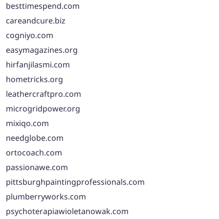
besttimespend.com
careandcure.biz
cogniyo.com
easymagazines.org
hirfanjilasmi.com
hometricks.org
leathercraftpro.com
microgridpower.org
mixiqo.com
needglobe.com
ortocoach.com
passionawe.com
pittsburghpaintingprofessionals.com
plumberryworks.com
psychoterapiawioletanowak.com