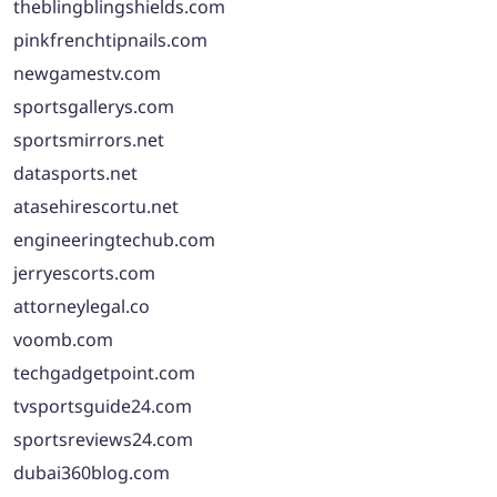
theblingblingshields.com
pinkfrenchtipnails.com
newgamestv.com
sportsgallerys.com
sportsmirrors.net
datasports.net
atasehirescortu.net
engineeringtechub.com
jerryescorts.com
attorneylegal.co
voomb.com
techgadgetpoint.com
tvsportsguide24.com
sportsreviews24.com
dubai360blog.com