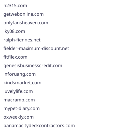
n2315.com
getwebonline.com
onlyfansheaven.com
lky08.com
ralph-fiennes.net
fielder-maximum-discount.net
fitfllex.com
genesisbusinesscredit.com
inforuang.com
kindsmarket.com
luvelylife.com
macramb.com
mypet-diary.com
oxweekly.com
panamacitydeckcontractors.com