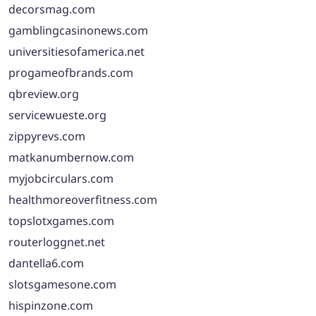
decorsmag.com
gamblingcasinonews.com
universitiesofamerica.net
progameofbrands.com
qbreview.org
servicewueste.org
zippyrevs.com
matkanumbernow.com
myjobcirculars.com
healthmoreoverfitness.com
topslotxgames.com
routerloggnet.net
dantella6.com
slotsgamesone.com
hispinzone.com