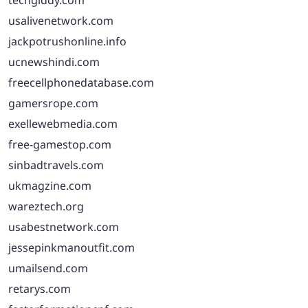
techgiddy.com
usalivenetwork.com
jackpotrushonline.info
ucnewshindi.com
freecellphonedatabase.com
gamersrope.com
exellewebmedia.com
free-gamestop.com
sinbadtravels.com
ukmagzine.com
wareztech.org
usabestnetwork.com
jessepinkmanoutfit.com
umailsend.com
retarys.com