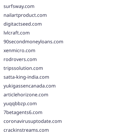
surfsway.com
nailartproduct.com
digitactseed.com
lvlcraft.com
90secondmoneyloans.com
xenmicro.com
rodrovers.com
tripssolution.com
satta-king-india.com
yukigassencanada.com
articlehorizone.com
yuqqbbzp.com
7betagents6.com
coronavirusuptodate.com
crackinstreams.com