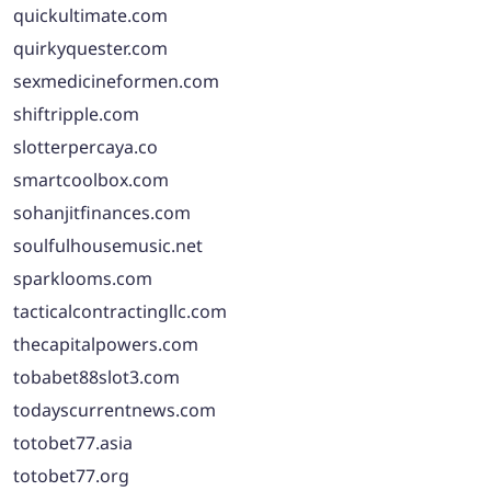
quickultimate.com
quirkyquester.com
sexmedicineformen.com
shiftripple.com
slotterpercaya.co
smartcoolbox.com
sohanjitfinances.com
soulfulhousemusic.net
sparklooms.com
tacticalcontractingllc.com
thecapitalpowers.com
tobabet88slot3.com
todayscurrentnews.com
totobet77.asia
totobet77.org