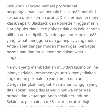
Baik Anda seorang pemain profesional
berpengalaman atau pemain biasa, m88 memiliki
sesuatu untuk semua orang. Dari permainan meja
klasik seperti Blackjack dan Roulette hingga mesin
slot populer dan video poker, tidak ada kekurangan
pilihan untuk dipilih. Dan dengan antarmuka m88
yang ramah pengguna dan gameplay yang mulus,
Anda dapat dengan mudah menavigasi berbagai
permainan dan mulai menang dalam waktu
singkat.
Namun yang membedakan m88 dari kasino online
lainnya adalah komitmennya untuk menyediakan
lingkungan permainan yang aman dan adil.
Dengan langkah-langkah keamanan canggih yang
diterapkan, Anda dapat yakin bahwa informasi
pribadi dan keuangan Anda selalu terlindungi.
Selain itu, permainan m88 secara teratur diuji