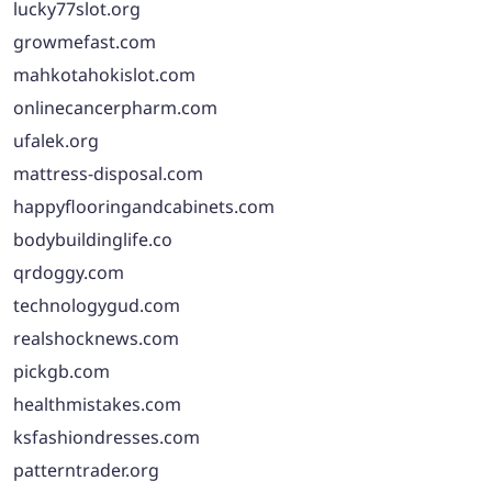
lucky77slot.org
growmefast.com
mahkotahokislot.com
onlinecancerpharm.com
ufalek.org
mattress-disposal.com
happyflooringandcabinets.com
bodybuildinglife.co
qrdoggy.com
technologygud.com
realshocknews.com
pickgb.com
healthmistakes.com
ksfashiondresses.com
patterntrader.org