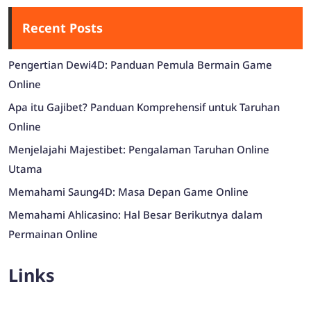
Recent Posts
Pengertian Dewi4D: Panduan Pemula Bermain Game
Online
Apa itu Gajibet? Panduan Komprehensif untuk Taruhan
Online
Menjelajahi Majestibet: Pengalaman Taruhan Online
Utama
Memahami Saung4D: Masa Depan Game Online
Memahami Ahlicasino: Hal Besar Berikutnya dalam
Permainan Online
Links