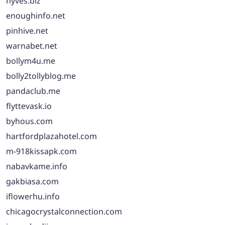
hyves.biz
enoughinfo.net
pinhive.net
warnabet.net
bollym4u.me
bolly2tollyblog.me
pandaclub.me
flyttevask.io
byhous.com
hartfordplazahotel.com
m-918kissapk.com
nabavkame.info
gakbiasa.com
iflowerhu.info
chicagocrystalconnection.com