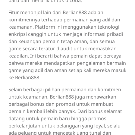
baru dan menarik untuk dicoba.
Fitur menonjol lain dari Berlian888 adalah
komitmennya terhadap permainan yang adil dan
keamanan. Platform ini menggunakan teknologi
enkripsi canggih untuk menjaga informasi pribadi
dan keuangan pemain tetap aman, dan semua
game secara teratur diaudit untuk memastikan
keadilan. Ini berarti bahwa pemain dapat percaya
bahwa mereka mendapatkan pengalaman bermain
game yang adil dan aman setiap kali mereka masuk
ke Berlian888.
Selain berbagai pilihan permainan dan komitmen
untuk keamanan, Berlian888 juga menawarkan
berbagai bonus dan promosi untuk membuat
pemain kembali lebih banyak. Dari bonus selamat
datang untuk pemain baru hingga promosi
berkelanjutan untuk pelanggan yang loyal, selalu
ada peluang untuk mencetak uang tunai dan