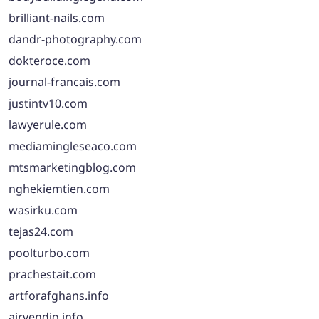
brilliant-nails.com
dandr-photography.com
dokteroce.com
journal-francais.com
justintv10.com
lawyerule.com
mediamingleseaco.com
mtsmarketingblog.com
nghekiemtien.com
wasirku.com
tejas24.com
poolturbo.com
prachestait.com
artforafghans.info
airvendio.info