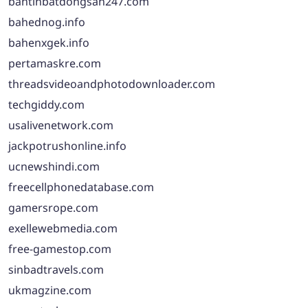
bantinbatdongsan247.com
bahednog.info
bahenxgek.info
pertamaskre.com
threadsvideoandphotodownloader.com
techgiddy.com
usalivenetwork.com
jackpotrushonline.info
ucnewshindi.com
freecellphonedatabase.com
gamersrope.com
exellewebmedia.com
free-gamestop.com
sinbadtravels.com
ukmagzine.com