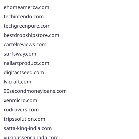
ehomeamerca.com
techintendo.com
techgreenpure.com
bestdropshipstore.com
cartelreviews.com
surfsway.com
nailartproduct.com
digitactseed.com
lvlcraft.com
90secondmoneyloans.com
xenmicro.com
rodrovers.com
tripssolution.com
satta-king-india.com
yukigassencanada.com