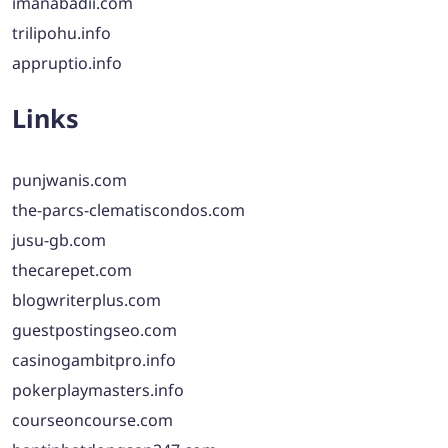
imanabadii.com
trilipohu.info
appruptio.info
Links
punjwanis.com
the-parcs-clematiscondos.com
jusu-gb.com
thecarepet.com
blogwriterplus.com
guestpostingseo.com
casinogambitpro.info
pokerplaymasters.info
courseoncourse.com