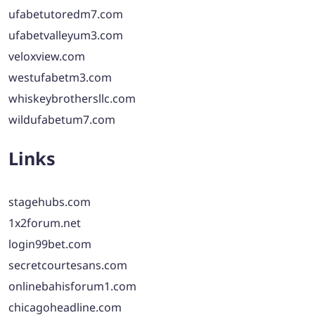
ufabetutoredm7.com
ufabetvalleyum3.com
veloxview.com
westufabetm3.com
whiskeybrothersllc.com
wildufabetum7.com
Links
stagehubs.com
1x2forum.net
login99bet.com
secretcourtesans.com
onlinebahisforum1.com
chicagoheadline.com