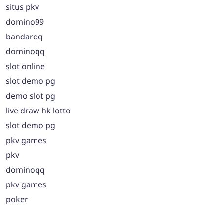
situs pkv
domino99
bandarqq
dominoqq
slot online
slot demo pg
demo slot pg
live draw hk lotto
slot demo pg
pkv games
pkv
dominoqq
pkv games
poker