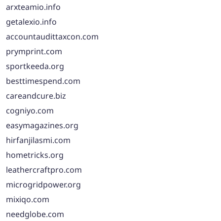
arxteamio.info
getalexio.info
accountaudittaxcon.com
prymprint.com
sportkeeda.org
besttimespend.com
careandcure.biz
cogniyo.com
easymagazines.org
hirfanjilasmi.com
hometricks.org
leathercraftpro.com
microgridpower.org
mixiqo.com
needglobe.com