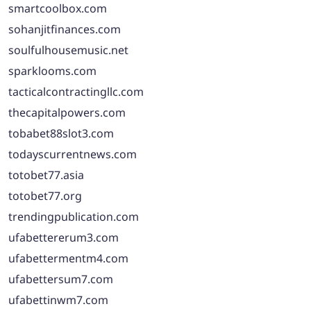
smartcoolbox.com
sohanjitfinances.com
soulfulhousemusic.net
sparklooms.com
tacticalcontractingllc.com
thecapitalpowers.com
tobabet88slot3.com
todayscurrentnews.com
totobet77.asia
totobet77.org
trendingpublication.com
ufabettererum3.com
ufabettermentm4.com
ufabettersum7.com
ufabettinwm7.com