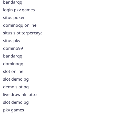
bandarqq
login pkv games
situs poker
dominoqq online
situs slot terpercaya
situs pkv
domino99
bandarqq
dominoqq
slot online
slot demo pg
demo slot pg
live draw hk lotto
slot demo pg
pkv games