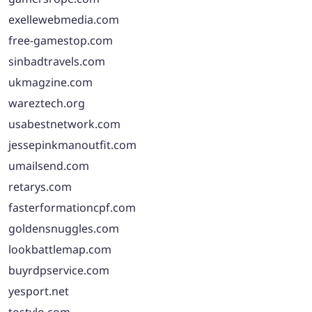
exellewebmedia.com
free-gamestop.com
sinbadtravels.com
ukmagzine.com
wareztech.org
usabestnetwork.com
jessepinkmanoutfit.com
umailsend.com
retarys.com
fasterformationcpf.com
goldensnuggles.com
lookbattlemap.com
buyrdpservice.com
yesport.net