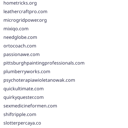
hometricks.org
leathercraftpro.com
microgridpower.org
mixiqo.com
needglobe.com
ortocoach.com
passionawe.com
pittsburghpaintingprofessionals.com
plumberryworks.com
psychoterapiawioletanowak.com
quickultimate.com
quirkyquester.com
sexmedicineformen.com
shiftripple.com
slotterpercaya.co