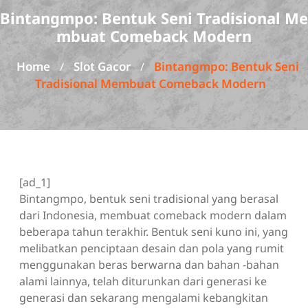
Bintangmpo: Bentuk Seni Tradisional Me
mbuat Comeback Modern
Home
Slot Gacor
Bintangmpo: Bentuk Seni
/
/
Tradisional Membuat Comeback Modern
[ad_1]
Bintangmpo, bentuk seni tradisional yang berasal
dari Indonesia, membuat comeback modern dalam
beberapa tahun terakhir. Bentuk seni kuno ini, yang
melibatkan penciptaan desain dan pola yang rumit
menggunakan beras berwarna dan bahan -bahan
alami lainnya, telah diturunkan dari generasi ke
generasi dan sekarang mengalami kebangkitan