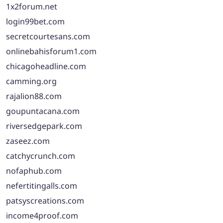
1x2forum.net
login99bet.com
secretcourtesans.com
onlinebahisforum1.com
chicagoheadline.com
camming.org
rajalion88.com
goupuntacana.com
riversedgepark.com
zaseez.com
catchycrunch.com
nofaphub.com
nefertitingalls.com
patsyscreations.com
income4proof.com