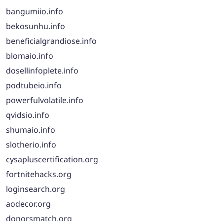
bangumiio.info
bekosunhu.info
beneficialgrandiose.info
blomaio.info
dosellinfoplete.info
podtubeio.info
powerfulvolatile.info
qvidsio.info
shumaio.info
slotherio.info
cysapluscertification.org
fortnitehacks.org
loginsearch.org
aodecor.org
donorsmatch.org