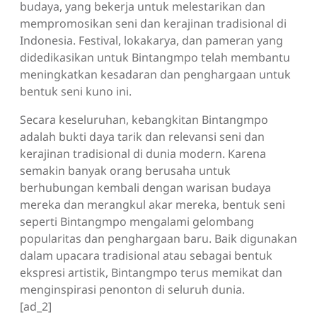
budaya, yang bekerja untuk melestarikan dan
mempromosikan seni dan kerajinan tradisional di
Indonesia. Festival, lokakarya, dan pameran yang
didedikasikan untuk Bintangmpo telah membantu
meningkatkan kesadaran dan penghargaan untuk
bentuk seni kuno ini.
Secara keseluruhan, kebangkitan Bintangmpo
adalah bukti daya tarik dan relevansi seni dan
kerajinan tradisional di dunia modern. Karena
semakin banyak orang berusaha untuk
berhubungan kembali dengan warisan budaya
mereka dan merangkul akar mereka, bentuk seni
seperti Bintangmpo mengalami gelombang
popularitas dan penghargaan baru. Baik digunakan
dalam upacara tradisional atau sebagai bentuk
ekspresi artistik, Bintangmpo terus memikat dan
menginspirasi penonton di seluruh dunia.
[ad_2]