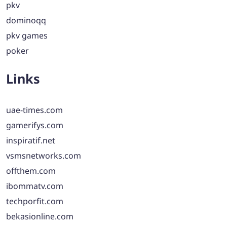
pkv
dominoqq
pkv games
poker
Links
uae-times.com
gamerifys.com
inspiratif.net
vsmsnetworks.com
offthem.com
ibommatv.com
techporfit.com
bekasionline.com