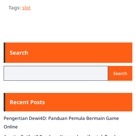
Tags:
slot
Search
Search
Recent Posts
Pengertian Dewi4D: Panduan Pemula Bermain Game
Online