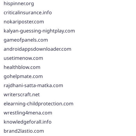
hispinner.org
criticalinsurance.info
nokariposter.com
kalyan-guessing-nightplay.com
gameofpanels.com
androidappsdownloader.com
usetimenow.com
healthblow.com
gohelpmate.com
rajdhani-satta-matka.com
writerscraft.net
elearning-childprotection.com
wrestling4mena.com
knowledgeforall.info
brand2lastio.com