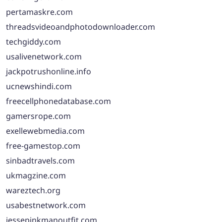
pertamaskre.com
threadsvideoandphotodownloader.com
techgiddy.com
usalivenetwork.com
jackpotrushonline.info
ucnewshindi.com
freecellphonedatabase.com
gamersrope.com
exellewebmedia.com
free-gamestop.com
sinbadtravels.com
ukmagzine.com
wareztech.org
usabestnetwork.com
jessepinkmanoutfit.com