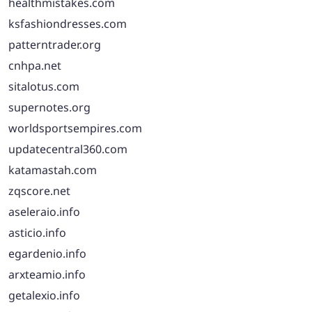
healthmistakes.com
ksfashiondresses.com
patterntrader.org
cnhpa.net
sitalotus.com
supernotes.org
worldsportsempires.com
updatecentral360.com
katamastah.com
zqscore.net
aseleraio.info
asticio.info
egardenio.info
arxteamio.info
getalexio.info