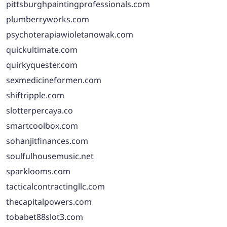
pittsburghpaintingprofessionals.com
plumberryworks.com
psychoterapiawioletanowak.com
quickultimate.com
quirkyquester.com
sexmedicineformen.com
shiftripple.com
slotterpercaya.co
smartcoolbox.com
sohanjitfinances.com
soulfulhousemusic.net
sparklooms.com
tacticalcontractingllc.com
thecapitalpowers.com
tobabet88slot3.com