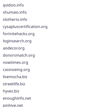
qvidsio.info
shumaio.info
slotherio.info
cysapluscertification.org
fortnitehacks.org
loginsearch.org
aodecor.org
donorsmatch.org
nowtimes.org
casinoeing.org
livemocha.biz
streetlife.biz
hyves.biz
enoughinfo.net
pinhive.net