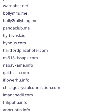
warnabet.net
bollym4u.me
bolly2tollyblog.me
pandaclub.me
flyttevask.io
byhous.com
hartfordplazahotel.com
m-918kissapk.com
nabavkame.info
gakbiasa.com
iflowerhu.info
chicagocrystalconnection.com
imanabadii.com
trilipohu.info
appruptio.info