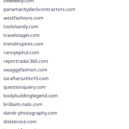
oxweekly.com
panamacitydeckcontractors.com
westfashions.com
toolshandy.com
travelstager.com
trendinspires.com
rannyephul.com
reportradar360.com
swaggyfashion.com
taraftariumtv10.com
questionquery.com
bodybuildinglegend.com
brilliant-nails.com
dandr-photography.com
dokteroce.com