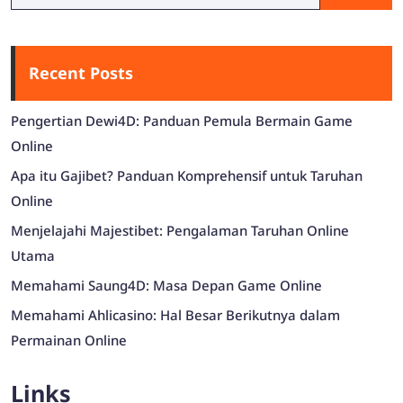
Recent Posts
Pengertian Dewi4D: Panduan Pemula Bermain Game
Online
Apa itu Gajibet? Panduan Komprehensif untuk Taruhan
Online
Menjelajahi Majestibet: Pengalaman Taruhan Online
Utama
Memahami Saung4D: Masa Depan Game Online
Memahami Ahlicasino: Hal Besar Berikutnya dalam
Permainan Online
Links