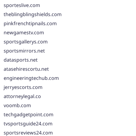
sporteslive.com
theblingblingshields.com
pinkfrenchtipnails.com
newgamestv.com
sportsgallerys.com
sportsmirrors.net
datasports.net
atasehirescortu.net
engineeringtechub.com
jerryescorts.com
attorneylegal.co
voomb.com
techgadgetpoint.com
tvsportsguide24.com
sportsreviews24.com