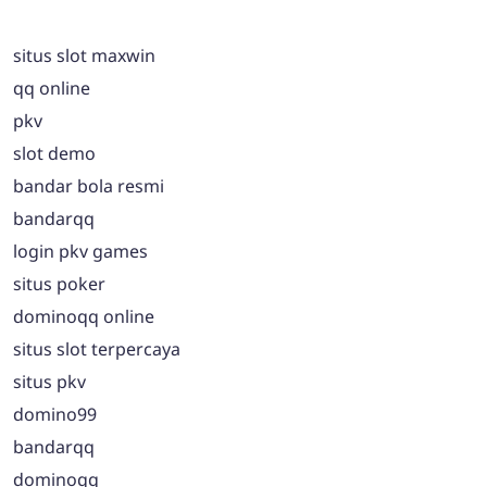
situs slot maxwin
qq online
pkv
slot demo
bandar bola resmi
bandarqq
login pkv games
situs poker
dominoqq online
situs slot terpercaya
situs pkv
domino99
bandarqq
dominoqq