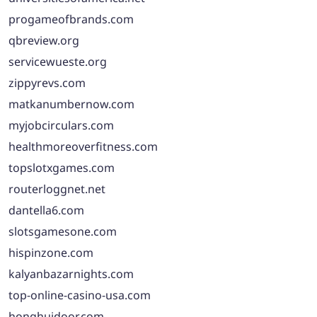
progameofbrands.com
qbreview.org
servicewueste.org
zippyrevs.com
matkanumbernow.com
myjobcirculars.com
healthmoreoverfitness.com
topslotxgames.com
routerloggnet.net
dantella6.com
slotsgamesone.com
hispinzone.com
kalyanbazarnights.com
top-online-casino-usa.com
honghuidoor.com