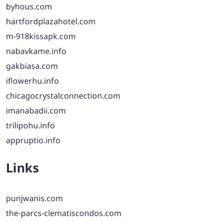
byhous.com
hartfordplazahotel.com
m-918kissapk.com
nabavkame.info
gakbiasa.com
iflowerhu.info
chicagocrystalconnection.com
imanabadii.com
trilipohu.info
appruptio.info
Links
punjwanis.com
the-parcs-clematiscondos.com