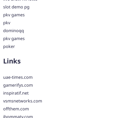
slot demo pg
pkv games
pkv
dominoqq
pkv games
poker
Links
uae-times.com
gamerifys.com
inspiratif.net
vsmsnetworks.com
offthem.com
ibommatv.com