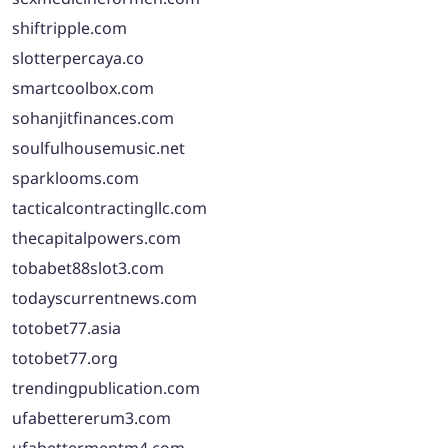
shiftripple.com
slotterpercaya.co
smartcoolbox.com
sohanjitfinances.com
soulfulhousemusic.net
sparklooms.com
tacticalcontractingllc.com
thecapitalpowers.com
tobabet88slot3.com
todayscurrentnews.com
totobet77.asia
totobet77.org
trendingpublication.com
ufabettererum3.com