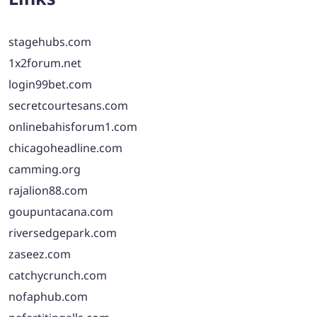
stagehubs.com
1x2forum.net
login99bet.com
secretcourtesans.com
onlinebahisforum1.com
chicagoheadline.com
camming.org
rajalion88.com
goupuntacana.com
riversedgepark.com
zaseez.com
catchycrunch.com
nofaphub.com