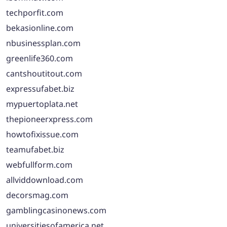
techporfit.com
bekasionline.com
nbusinessplan.com
greenlife360.com
cantshoutitout.com
expressufabet.biz
mypuertoplata.net
thepioneerxpress.com
howtofixissue.com
teamufabet.biz
webfullform.com
allviddownload.com
decorsmag.com
gamblingcasinonews.com
universitiesofamerica.net