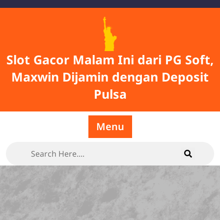
Skip
to
content
Slot Gacor Malam Ini dari PG Soft,
Maxwin Dijamin dengan Deposit
Pulsa
Menu