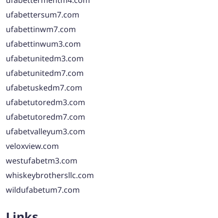
ufabettermentm4.com
ufabettersum7.com
ufabettinwm7.com
ufabettinwum3.com
ufabetunitedm3.com
ufabetunitedm7.com
ufabetuskedm7.com
ufabetutoredm3.com
ufabetutoredm7.com
ufabetvalleyum3.com
veloxview.com
westufabetm3.com
whiskeybrothersllc.com
wildufabetum7.com
Links