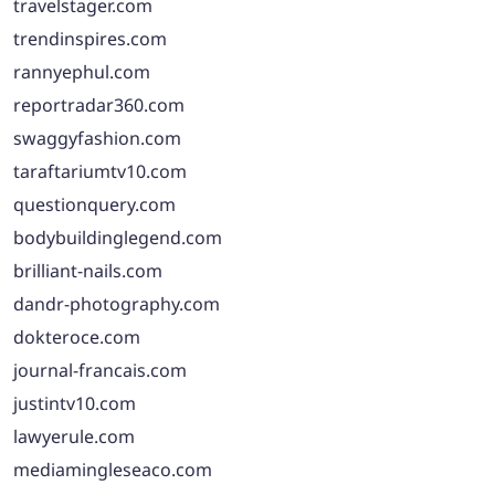
travelstager.com
trendinspires.com
rannyephul.com
reportradar360.com
swaggyfashion.com
taraftariumtv10.com
questionquery.com
bodybuildinglegend.com
brilliant-nails.com
dandr-photography.com
dokteroce.com
journal-francais.com
justintv10.com
lawyerule.com
mediamingleseaco.com