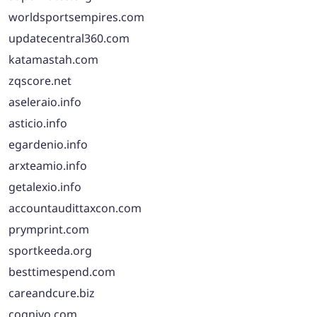
worldsportsempires.com
updatecentral360.com
katamastah.com
zqscore.net
aseleraio.info
asticio.info
egardenio.info
arxteamio.info
getalexio.info
accountaudittaxcon.com
prymprint.com
sportkeeda.org
besttimespend.com
careandcure.biz
cogniyo.com