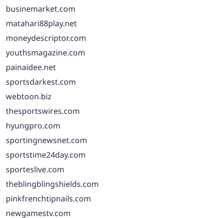
businemarket.com
matahari88play.net
moneydescriptor.com
youthsmagazine.com
painaidee.net
sportsdarkest.com
webtoon.biz
thesportswires.com
hyungpro.com
sportingnewsnet.com
sportstime24day.com
sporteslive.com
theblingblingshields.com
pinkfrenchtipnails.com
newgamestv.com