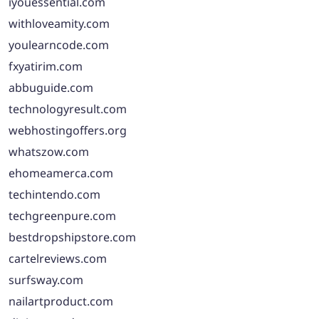
iyouessential.com
withloveamity.com
youlearncode.com
fxyatirim.com
abbuguide.com
technologyresult.com
webhostingoffers.org
whatszow.com
ehomeamerca.com
techintendo.com
techgreenpure.com
bestdropshipstore.com
cartelreviews.com
surfsway.com
nailartproduct.com