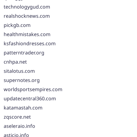
technologygud.com
realshocknews.com
pickgb.com
healthmistakes.com
ksfashiondresses.com
patterntrader.org
cnhpa.net
sitalotus.com
supernotes.org
worldsportsempires.com
updatecentral360.com
katamastah.com
zqscore.net
aseleraio.info
asticio.info