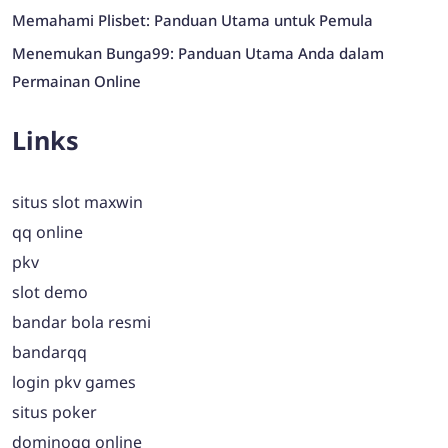
Memahami Plisbet: Panduan Utama untuk Pemula
Menemukan Bunga99: Panduan Utama Anda dalam
Permainan Online
Links
situs slot maxwin
qq online
pkv
slot demo
bandar bola resmi
bandarqq
login pkv games
situs poker
dominoqq online