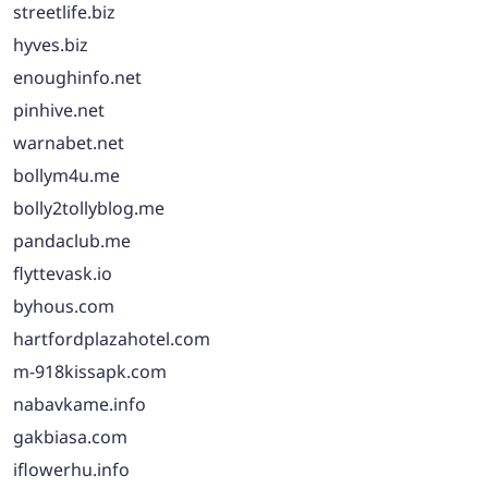
streetlife.biz
hyves.biz
enoughinfo.net
pinhive.net
warnabet.net
bollym4u.me
bolly2tollyblog.me
pandaclub.me
flyttevask.io
byhous.com
hartfordplazahotel.com
m-918kissapk.com
nabavkame.info
gakbiasa.com
iflowerhu.info