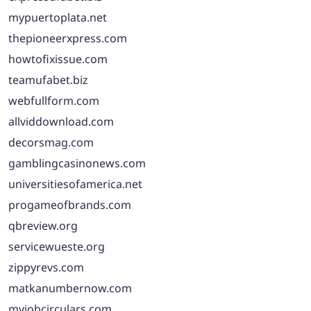
mypuertoplata.net
thepioneerxpress.com
howtofixissue.com
teamufabet.biz
webfullform.com
allviddownload.com
decorsmag.com
gamblingcasinonews.com
universitiesofamerica.net
progameofbrands.com
qbreview.org
servicewueste.org
zippyrevs.com
matkanumbernow.com
myjobcirculars.com