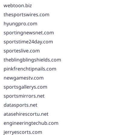
webtoon.biz
thesportswires.com
hyungpro.com
sportingnewsnet.com
sportstime24day.com
sporteslive.com
theblingblingshields.com
pinkfrenchtipnails.com
newgamestv.com
sportsgallerys.com
sportsmirrors.net
datasports.net
atasehirescortu.net
engineeringtechub.com
jerryescorts.com