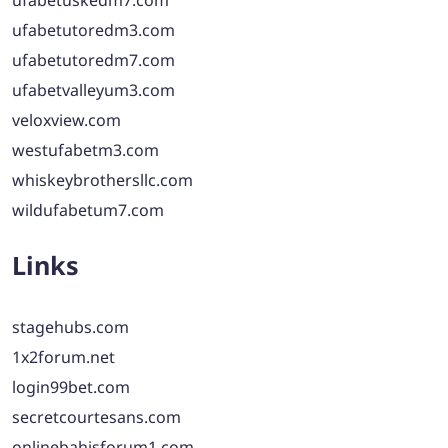
ufabetuskedm7.com
ufabetutoredm3.com
ufabetutoredm7.com
ufabetvalleyum3.com
veloxview.com
westufabetm3.com
whiskeybrothersllc.com
wildufabetum7.com
Links
stagehubs.com
1x2forum.net
login99bet.com
secretcourtesans.com
onlinebahisforum1.com