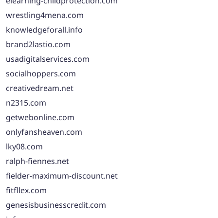
elearning-childprotection.com
wrestling4mena.com
knowledgeforall.info
brand2lastio.com
usadigitalservices.com
socialhoppers.com
creativedream.net
n2315.com
getwebonline.com
onlyfansheaven.com
lky08.com
ralph-fiennes.net
fielder-maximum-discount.net
fitfllex.com
genesisbusinesscredit.com