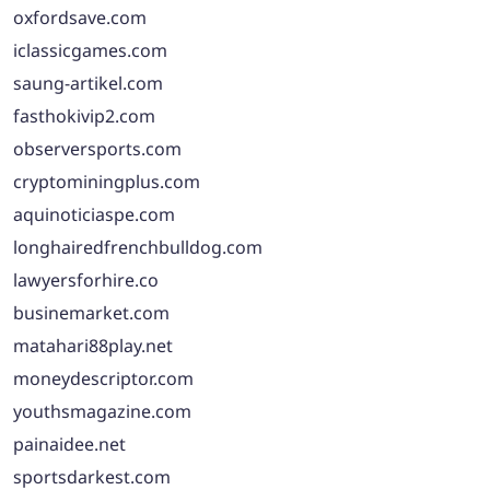
oxfordsave.com
iclassicgames.com
saung-artikel.com
fasthokivip2.com
observersports.com
cryptominingplus.com
aquinoticiaspe.com
longhairedfrenchbulldog.com
lawyersforhire.co
businemarket.com
matahari88play.net
moneydescriptor.com
youthsmagazine.com
painaidee.net
sportsdarkest.com