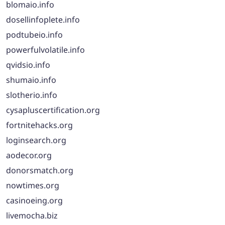
blomaio.info
dosellinfoplete.info
podtubeio.info
powerfulvolatile.info
qvidsio.info
shumaio.info
slotherio.info
cysapluscertification.org
fortnitehacks.org
loginsearch.org
aodecor.org
donorsmatch.org
nowtimes.org
casinoeing.org
livemocha.biz