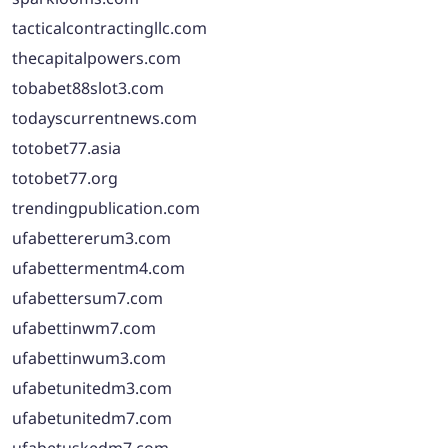
tacticalcontractingllc.com
thecapitalpowers.com
tobabet88slot3.com
todayscurrentnews.com
totobet77.asia
totobet77.org
trendingpublication.com
ufabettererum3.com
ufabettermentm4.com
ufabettersum7.com
ufabettinwm7.com
ufabettinwum3.com
ufabetunitedm3.com
ufabetunitedm7.com