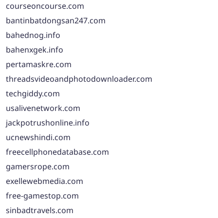
courseoncourse.com
bantinbatdongsan247.com
bahednog.info
bahenxgek.info
pertamaskre.com
threadsvideoandphotodownloader.com
techgiddy.com
usalivenetwork.com
jackpotrushonline.info
ucnewshindi.com
freecellphonedatabase.com
gamersrope.com
exellewebmedia.com
free-gamestop.com
sinbadtravels.com