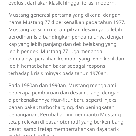
evolusi, dari akar klasik hingga iterasi modern.
Mustang generasi pertama yang dikenal dengan
nama Mustang 77 diperkenalkan pada tahun 1977.
Mustang versi ini menampilkan desain yang lebih
aerodinamis dibandingkan pendahulunya, dengan
kap yang lebih panjang dan dek belakang yang
lebih pendek. Mustang 77 juga menandai
dimulainya peralihan ke mobil yang lebih kecil dan
lebih hemat bahan bakar sebagai respons
terhadap krisis minyak pada tahun 1970an.
Pada 1980an dan 1990an, Mustang mengalami
beberapa pembaruan dan desain ulang, dengan
diperkenalkannya fitur-fitur baru seperti injeksi
bahan bakar, turbocharging, dan peningkatan
penanganan. Perubahan ini membantu Mustang
tetap relevan di pasar otomotif yang berkembang
pesat, sambil tetap mempertahankan daya tarik