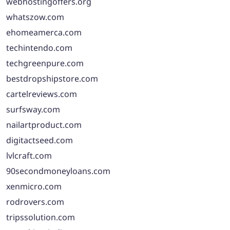
webhostingoffers.org
whatszow.com
ehomeamerca.com
techintendo.com
techgreenpure.com
bestdropshipstore.com
cartelreviews.com
surfsway.com
nailartproduct.com
digitactseed.com
lvlcraft.com
90secondmoneyloans.com
xenmicro.com
rodrovers.com
tripssolution.com