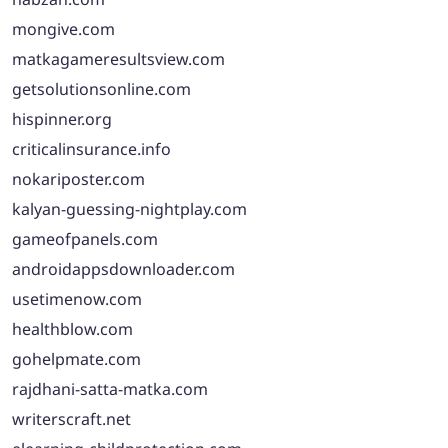
mongive.com
matkagameresultsview.com
getsolutionsonline.com
hispinner.org
criticalinsurance.info
nokariposter.com
kalyan-guessing-nightplay.com
gameofpanels.com
androidappsdownloader.com
usetimenow.com
healthblow.com
gohelpmate.com
rajdhani-satta-matka.com
writerscraft.net