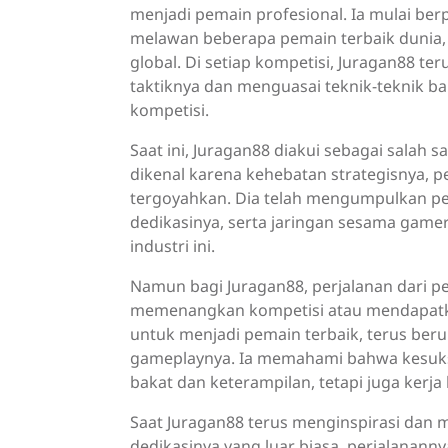
menjadi pemain profesional. Ia mulai ber
melawan beberapa pemain terbaik duni
global. Di setiap kompetisi, Juragan88
taktiknya dan menguasai teknik-teknik b
kompetisi.
Saat ini, Juragan88 diakui sebagai salah
dikenal karena kehebatan strategisnya, p
tergoyahkan. Dia telah mengumpulkan p
dedikasinya, serta jaringan sesama game
industri ini.
Namun bagi Juragan88, perjalanan dari p
memenangkan kompetisi atau mendapatka
untuk menjadi pemain terbaik, terus b
gameplaynya. Ia memahami bahwa kesuk
bakat dan keterampilan, tetapi juga kerj
Saat Juragan88 terus menginspirasi da
dedikasinya yang luar biasa, perjalanan