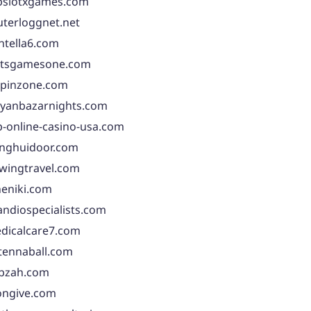
pslotxgames.com
uterloggnet.net
ntella6.com
otsgamesone.com
spinzone.com
lyanbazarnights.com
p-online-casino-usa.com
nghuidoor.com
owingtravel.com
neniki.com
andiospecialists.com
dicalcare7.com
tennaball.com
bzah.com
ngive.com