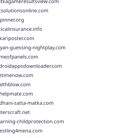
tkagameresultsview.com
tsolutionsonline.com
spinner.org
ticalinsurance.info
kariposter.com
lyan-guessing-nightplay.com
meofpanels.com
droidappsdownloader.com
etimenow.com
althblow.com
helpmate.com
jdhani-satta-matka.com
iterscraft.net
earning-childprotection.com
estling4mena.com