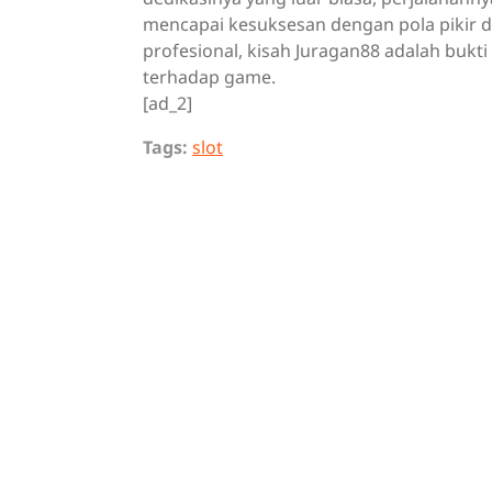
mencapai kesuksesan dengan pola pikir d
profesional, kisah Juragan88 adalah bukt
terhadap game.
[ad_2]
Tags:
slot