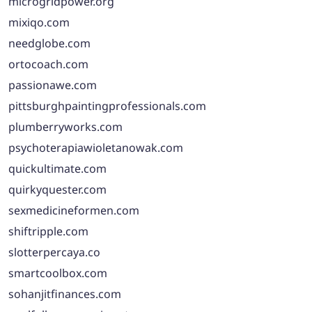
microgridpower.org
mixiqo.com
needglobe.com
ortocoach.com
passionawe.com
pittsburghpaintingprofessionals.com
plumberryworks.com
psychoterapiawioletanowak.com
quickultimate.com
quirkyquester.com
sexmedicineformen.com
shiftripple.com
slotterpercaya.co
smartcoolbox.com
sohanjitfinances.com