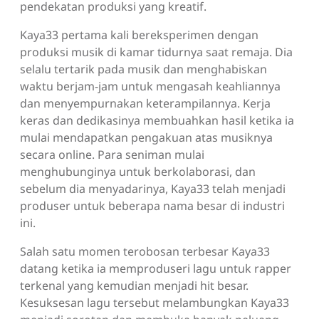
pendekatan produksi yang kreatif.
Kaya33 pertama kali bereksperimen dengan
produksi musik di kamar tidurnya saat remaja. Dia
selalu tertarik pada musik dan menghabiskan
waktu berjam-jam untuk mengasah keahliannya
dan menyempurnakan keterampilannya. Kerja
keras dan dedikasinya membuahkan hasil ketika ia
mulai mendapatkan pengakuan atas musiknya
secara online. Para seniman mulai
menghubunginya untuk berkolaborasi, dan
sebelum dia menyadarinya, Kaya33 telah menjadi
produser untuk beberapa nama besar di industri
ini.
Salah satu momen terobosan terbesar Kaya33
datang ketika ia memproduseri lagu untuk rapper
terkenal yang kemudian menjadi hit besar.
Kesuksesan lagu tersebut melambungkan Kaya33