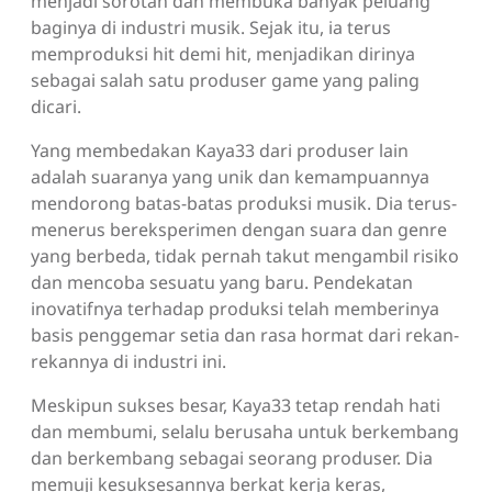
menjadi sorotan dan membuka banyak peluang
baginya di industri musik. Sejak itu, ia terus
memproduksi hit demi hit, menjadikan dirinya
sebagai salah satu produser game yang paling
dicari.
Yang membedakan Kaya33 dari produser lain
adalah suaranya yang unik dan kemampuannya
mendorong batas-batas produksi musik. Dia terus-
menerus bereksperimen dengan suara dan genre
yang berbeda, tidak pernah takut mengambil risiko
dan mencoba sesuatu yang baru. Pendekatan
inovatifnya terhadap produksi telah memberinya
basis penggemar setia dan rasa hormat dari rekan-
rekannya di industri ini.
Meskipun sukses besar, Kaya33 tetap rendah hati
dan membumi, selalu berusaha untuk berkembang
dan berkembang sebagai seorang produser. Dia
memuji kesuksesannya berkat kerja keras,