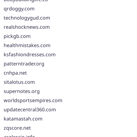
qrdoggy.com
technologygud.com
realshocknews.com
pickgb.com
healthmistakes.com
ksfashiondresses.com
patterntrader.org
cnhpa.net
sitalotus.com
supernotes.org
worldsportsempires.com
updatecentral360.com
katamastah.com
zqscore.net