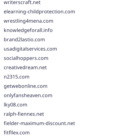
writerscraft.net
elearning-childprotection.com
wrestling4mena.com
knowledgeforall.info
brand2lastio.com
usadigitalservices.com
socialhoppers.com
creativedream.net
n2315.com
getwebonline.com
onlyfansheaven.com
lky08.com
ralph-fiennes.net
fielder-maximum-discount.net
fitfllex.com