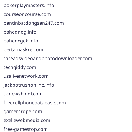
pokerplaymasters.info
courseoncourse.com
bantinbatdongsan247.com
bahednog.info
bahenxgek.info
pertamaskre.com
threadsvideoandphotodownloader.com
techgiddy.com
usalivenetwork.com
jackpotrushonline.info
ucnewshindi.com
freecellphonedatabase.com
gamersrope.com
exellewebmedia.com
free-gamestop.com