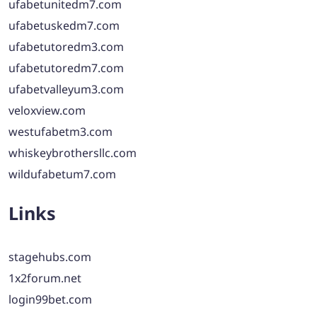
ufabetunitedm7.com
ufabetuskedm7.com
ufabetutoredm3.com
ufabetutoredm7.com
ufabetvalleyum3.com
veloxview.com
westufabetm3.com
whiskeybrothersllc.com
wildufabetum7.com
Links
stagehubs.com
1x2forum.net
login99bet.com