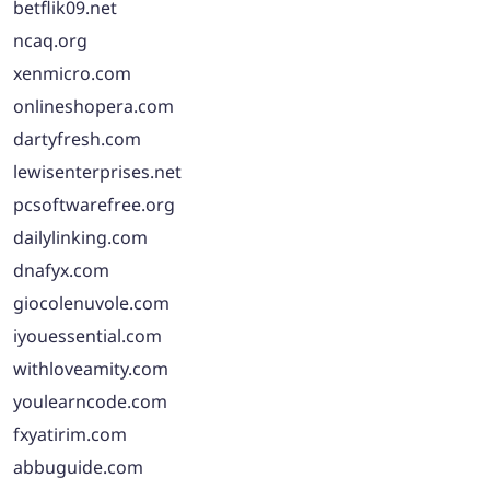
betflik09.net
ncaq.org
xenmicro.com
onlineshopera.com
dartyfresh.com
lewisenterprises.net
pcsoftwarefree.org
dailylinking.com
dnafyx.com
giocolenuvole.com
iyouessential.com
withloveamity.com
youlearncode.com
fxyatirim.com
abbuguide.com