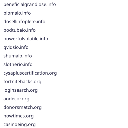
beneficialgrandiose.info
blomaio.info
dosellinfoplete.info
podtubeio.info
powerfulvolatile.info
qvidsio.info
shumaio.info
slotherio.info
cysapluscertification.org
fortnitehacks.org
loginsearch.org
aodecor.org
donorsmatch.org
nowtimes.org
casinoeing.org