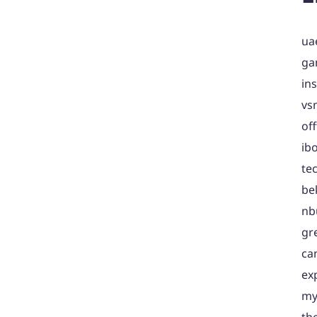
ua
ga
ins
vs
of
ib
te
be
nb
gr
ca
ex
my