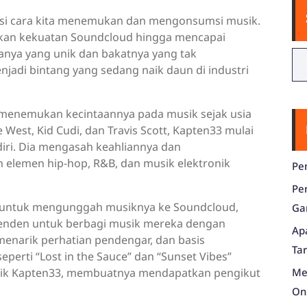
usi cara kita menemukan dan mengonsumsi musik.
atkan kekuatan Soundcloud hingga mencapai
anya yang unik dan bakatnya yang tak
jadi bintang yang sedang naik daun di industri
3 menemukan kecintaannya pada musik sejak usia
e West, Kid Cudi, dan Travis Scott, Kapten33 mulai
ri. Dia mengasah keahliannya dan
lemen hip-hop, R&B, dan musik elektronik
Pe
Pe
 untuk mengunggah musiknya ke Soundcloud,
Ga
ependen untuk berbagi musik mereka dengan
Ap
menarik perhatian pendengar, dan basis
Ta
erti “Lost in the Sauce” dan “Sunset Vibes”
irik Kapten33, membuatnya mendapatkan pengikut
Me
On