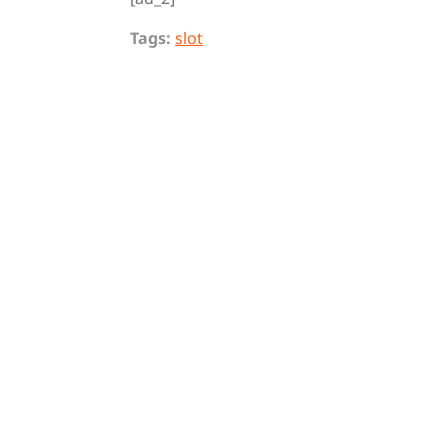
Tags:
slot