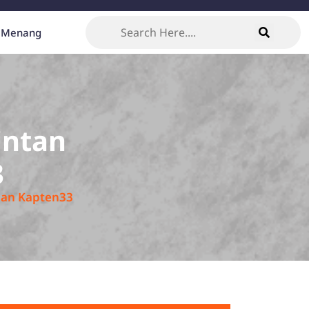
 Menang
intan
3
nan Kapten33