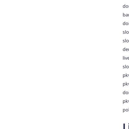
do
ba
do
slo
sl
de
liv
sl
pk
pk
do
pk
po
L