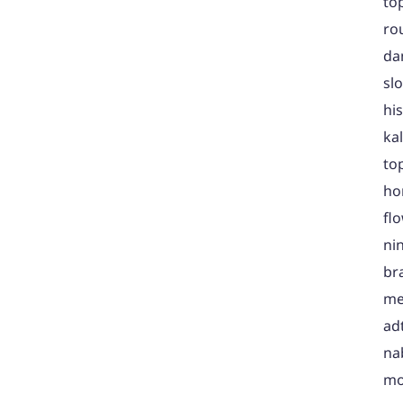
to
ro
da
sl
hi
ka
to
ho
fl
ni
br
me
ad
na
mo