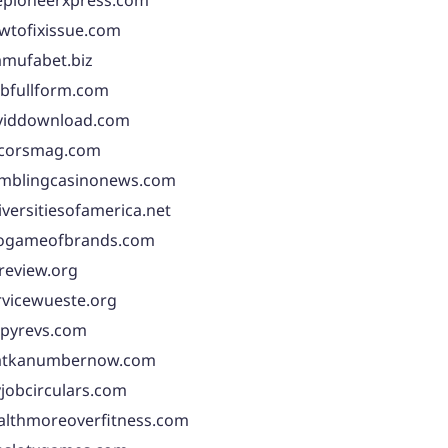
epioneerxpress.com
wtofixissue.com
amufabet.biz
bfullform.com
lviddownload.com
corsmag.com
mblingcasinonews.com
iversitiesofamerica.net
ogameofbrands.com
review.org
rvicewueste.org
ppyrevs.com
tkanumbernow.com
jobcirculars.com
althmoreoverfitness.com