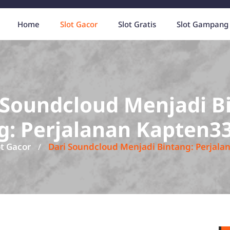
Home
Slot Gacor
Slot Gratis
Slot Gampang
 Soundcloud Menjadi B
g: Perjalanan Kapten3
ot Gacor
Dari Soundcloud Menjadi Bintang: Perjala
/