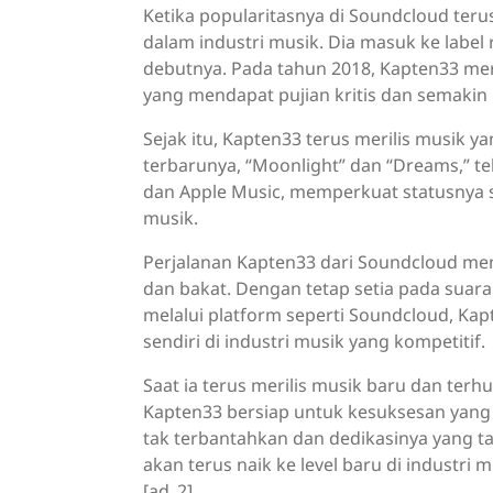
Ketika popularitasnya di Soundcloud ter
dalam industri musik. Dia masuk ke labe
debutnya. Pada tahun 2018, Kapten33 mer
yang mendapat pujian kritis dan semakin
Sejak itu, Kapten33 terus merilis musik y
terbarunya, “Moonlight” dan “Dreams,” t
dan Apple Music, memperkuat statusnya s
musik.
Perjalanan Kapten33 dari Soundcloud men
dan bakat. Dengan tetap setia pada sua
melalui platform seperti Soundcloud, Ka
sendiri di industri musik yang kompetitif.
Saat ia terus merilis musik baru dan te
Kapten33 bersiap untuk kesuksesan yang
tak terbantahkan dan dedikasinya yang t
akan terus naik ke level baru di industri m
[ad_2]