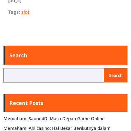
[ad_2]
Tags:
slot
Search
Search
Recent Posts
Memahami Saung4D: Masa Depan Game Online
Memahami Ahlicasino: Hal Besar Berikutnya dalam