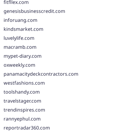
fitfllex.com
genesisbusinesscredit.com
inforuang.com
kindsmarket.com
luvelylife.com
macramb.com
mypet-diary.com
oxweekly.com
panamacitydeckcontractors.com
westfashions.com
toolshandy.com
travelstager.com
trendinspires.com
rannyephul.com
reportradar360.com