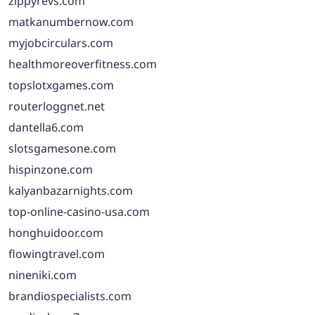
zippyrevs.com
matkanumbernow.com
myjobcirculars.com
healthmoreoverfitness.com
topslotxgames.com
routerloggnet.net
dantella6.com
slotsgamesone.com
hispinzone.com
kalyanbazarnights.com
top-online-casino-usa.com
honghuidoor.com
flowingtravel.com
nineniki.com
brandiospecialists.com