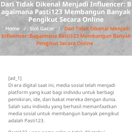
Dari Tidak Dikenal Menjadi Influencer: B
agaimana Pasti123 Membangun Banyak
Pengikut Secara Online
Home
Slot Gacor
Dari Tidak Dikenal Menjadi
/
/
Influencer: Bagaimana Pasti123 Membangun Banyak
Pengikut Secara Online
[ad_1]
Di era digital saat ini, media sosial telah menjadi
platform yang kuat bagi individu untuk berbagi
pemikiran, ide, dan bakat mereka dengan dunia.
Salah satu individu yang berhasil memanfaatkan
media sosial untuk membangun banyak pengikut
adalah Pasti123.