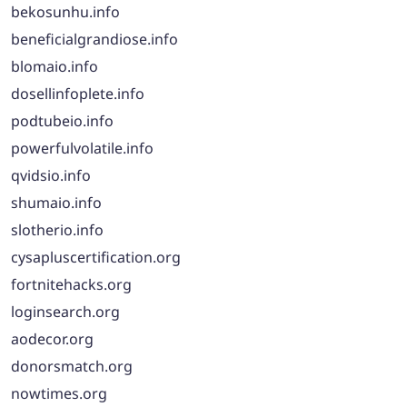
bekosunhu.info
beneficialgrandiose.info
blomaio.info
dosellinfoplete.info
podtubeio.info
powerfulvolatile.info
qvidsio.info
shumaio.info
slotherio.info
cysapluscertification.org
fortnitehacks.org
loginsearch.org
aodecor.org
donorsmatch.org
nowtimes.org