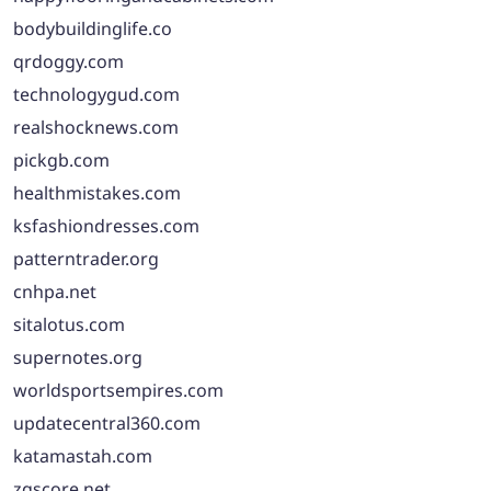
bodybuildinglife.co
qrdoggy.com
technologygud.com
realshocknews.com
pickgb.com
healthmistakes.com
ksfashiondresses.com
patterntrader.org
cnhpa.net
sitalotus.com
supernotes.org
worldsportsempires.com
updatecentral360.com
katamastah.com
zqscore.net