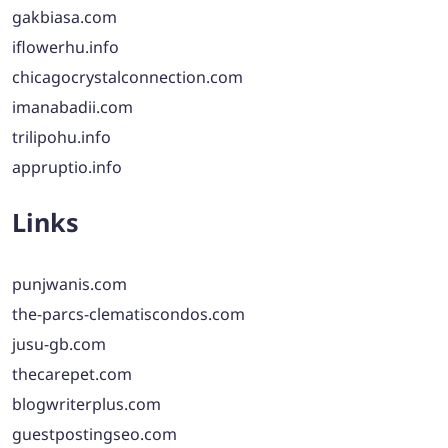
gakbiasa.com
iflowerhu.info
chicagocrystalconnection.com
imanabadii.com
trilipohu.info
appruptio.info
Links
punjwanis.com
the-parcs-clematiscondos.com
jusu-gb.com
thecarepet.com
blogwriterplus.com
guestpostingseo.com