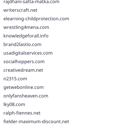
rajdhani-satta-matka.com
writerscraft.net
elearning-childprotection.com
wrestling4mena.com
knowledgeforall.info
brand2lastio.com
usadigitalservices.com
socialhoppers.com
creativedream.net
n2315.com
getwebonline.com
onlyfansheaven.com
lky08.com
ralph-fiennes.net
fielder-maximum-discount.net