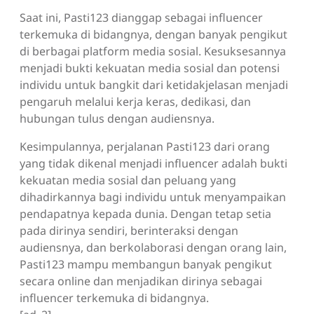
Saat ini, Pasti123 dianggap sebagai influencer
terkemuka di bidangnya, dengan banyak pengikut
di berbagai platform media sosial. Kesuksesannya
menjadi bukti kekuatan media sosial dan potensi
individu untuk bangkit dari ketidakjelasan menjadi
pengaruh melalui kerja keras, dedikasi, dan
hubungan tulus dengan audiensnya.
Kesimpulannya, perjalanan Pasti123 dari orang
yang tidak dikenal menjadi influencer adalah bukti
kekuatan media sosial dan peluang yang
dihadirkannya bagi individu untuk menyampaikan
pendapatnya kepada dunia. Dengan tetap setia
pada dirinya sendiri, berinteraksi dengan
audiensnya, dan berkolaborasi dengan orang lain,
Pasti123 mampu membangun banyak pengikut
secara online dan menjadikan dirinya sebagai
influencer terkemuka di bidangnya.