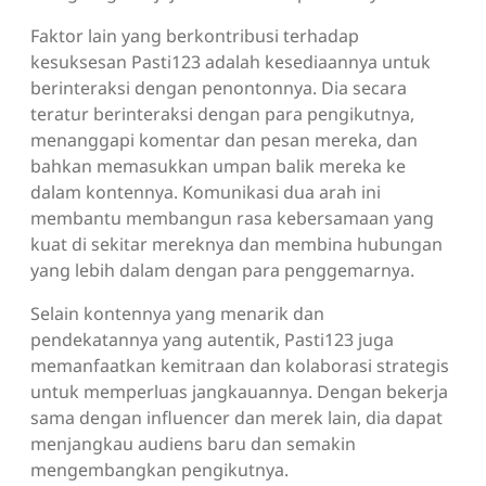
Faktor lain yang berkontribusi terhadap
kesuksesan Pasti123 adalah kesediaannya untuk
berinteraksi dengan penontonnya. Dia secara
teratur berinteraksi dengan para pengikutnya,
menanggapi komentar dan pesan mereka, dan
bahkan memasukkan umpan balik mereka ke
dalam kontennya. Komunikasi dua arah ini
membantu membangun rasa kebersamaan yang
kuat di sekitar mereknya dan membina hubungan
yang lebih dalam dengan para penggemarnya.
Selain kontennya yang menarik dan
pendekatannya yang autentik, Pasti123 juga
memanfaatkan kemitraan dan kolaborasi strategis
untuk memperluas jangkauannya. Dengan bekerja
sama dengan influencer dan merek lain, dia dapat
menjangkau audiens baru dan semakin
mengembangkan pengikutnya.