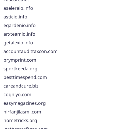
aseleraio.info
asticio.info
egardenio.info
arxteamio.info
getalexio.info
accountaudittaxcon.com
prymprint.com
sportkeeda.org
besttimespend.com
careandcure.biz
cogniyo.com
easymagazines.org
hirfanjilasmi.com
hometricks.org