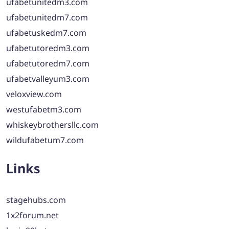
ufabetunitedm3.com
ufabetunitedm7.com
ufabetuskedm7.com
ufabetutoredm3.com
ufabetutoredm7.com
ufabetvalleyum3.com
veloxview.com
westufabetm3.com
whiskeybrothersllc.com
wildufabetum7.com
Links
stagehubs.com
1x2forum.net