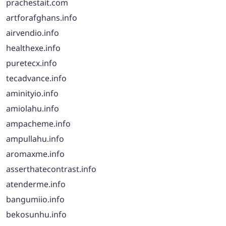
prachestait.com
artforafghans.info
airvendio.info
healthexe.info
puretecx.info
tecadvance.info
aminityio.info
amiolahu.info
ampacheme.info
ampullahu.info
aromaxme.info
asserthatecontrast.info
atenderme.info
bangumiio.info
bekosunhu.info