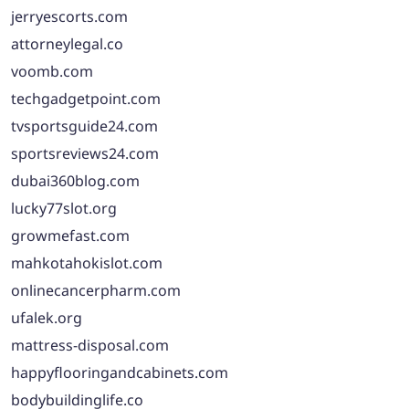
jerryescorts.com
attorneylegal.co
voomb.com
techgadgetpoint.com
tvsportsguide24.com
sportsreviews24.com
dubai360blog.com
lucky77slot.org
growmefast.com
mahkotahokislot.com
onlinecancerpharm.com
ufalek.org
mattress-disposal.com
happyflooringandcabinets.com
bodybuildinglife.co