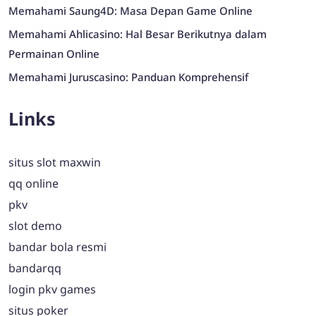
Memahami Saung4D: Masa Depan Game Online
Memahami Ahlicasino: Hal Besar Berikutnya dalam
Permainan Online
Memahami Juruscasino: Panduan Komprehensif
Links
situs slot maxwin
qq online
pkv
slot demo
bandar bola resmi
bandarqq
login pkv games
situs poker