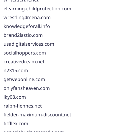
elearning-childprotection.com
wrestling4mena.com
knowledgeforall.info
brand2lastio.com
usadigitalservices.com
socialhoppers.com
creativedream.net
n2315.com
getwebonline.com
onlyfansheaven.com
lky08.com
ralph-fiennes.net
fielder-maximum-discount.net
fitfllex.com