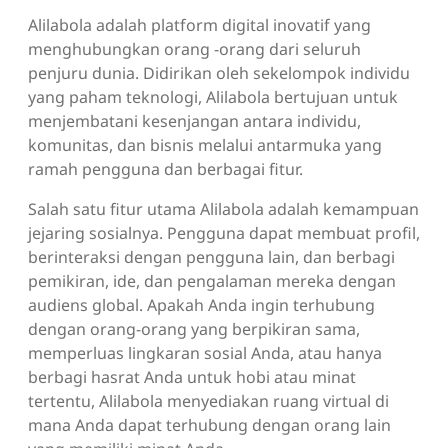
Alilabola adalah platform digital inovatif yang
menghubungkan orang -orang dari seluruh
penjuru dunia. Didirikan oleh sekelompok individu
yang paham teknologi, Alilabola bertujuan untuk
menjembatani kesenjangan antara individu,
komunitas, dan bisnis melalui antarmuka yang
ramah pengguna dan berbagai fitur.
Salah satu fitur utama Alilabola adalah kemampuan
jejaring sosialnya. Pengguna dapat membuat profil,
berinteraksi dengan pengguna lain, dan berbagi
pemikiran, ide, dan pengalaman mereka dengan
audiens global. Apakah Anda ingin terhubung
dengan orang-orang yang berpikiran sama,
memperluas lingkaran sosial Anda, atau hanya
berbagi hasrat Anda untuk hobi atau minat
tertentu, Alilabola menyediakan ruang virtual di
mana Anda dapat terhubung dengan orang lain