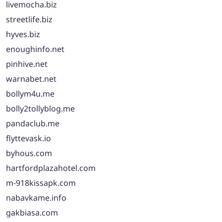
livemocha.biz
streetlife.biz
hyves.biz
enoughinfo.net
pinhive.net
warnabet.net
bollym4u.me
bolly2tollyblog.me
pandaclub.me
flyttevask.io
byhous.com
hartfordplazahotel.com
m-918kissapk.com
nabavkame.info
gakbiasa.com