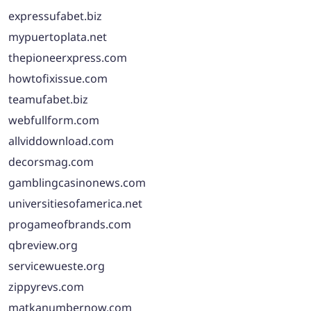
expressufabet.biz
mypuertoplata.net
thepioneerxpress.com
howtofixissue.com
teamufabet.biz
webfullform.com
allviddownload.com
decorsmag.com
gamblingcasinonews.com
universitiesofamerica.net
progameofbrands.com
qbreview.org
servicewueste.org
zippyrevs.com
matkanumbernow.com