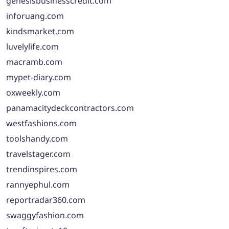
genesisbusinesscredit.com
inforuang.com
kindsmarket.com
luvelylife.com
macramb.com
mypet-diary.com
oxweekly.com
panamacitydeckcontractors.com
westfashions.com
toolshandy.com
travelstager.com
trendinspires.com
rannyephul.com
reportradar360.com
swaggyfashion.com