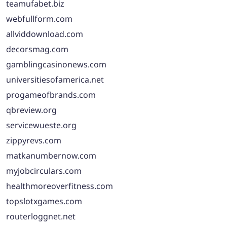
teamufabet.biz
webfullform.com
allviddownload.com
decorsmag.com
gamblingcasinonews.com
universitiesofamerica.net
progameofbrands.com
qbreview.org
servicewueste.org
zippyrevs.com
matkanumbernow.com
myjobcirculars.com
healthmoreoverfitness.com
topslotxgames.com
routerloggnet.net