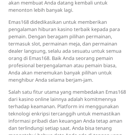
akan membuat Anda datang kembali untuk
menonton lebih banyak lagi.
Emas168 didedikasikan untuk memberikan
pengalaman hiburan kasino terbaik kepada para
pemain. Dengan beragam pilihan permainan,
termasuk slot, permainan meja, dan permainan
dealer langsung, selalu ada sesuatu untuk semua
orang di Emas168. Baik Anda seorang pemain
profesional berpengalaman atau pemain biasa,
Anda akan menemukan banyak pilihan untuk
menghibur Anda selama berjam-jam.
Salah satu fitur utama yang membedakan Emas168
dari kasino online lainnya adalah komitmennya
terhadap keamanan. Platform ini menggunakan
teknologi enkripsi tercanggih untuk memastikan
informasi pribadi dan keuangan Anda tetap aman
dan terlindungi setiap saat. Anda bisa tenang