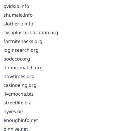
qvidsio.info
shumaio.info
slotherio.info
cysapluscertification.org
fortnitehacks.org
loginsearch.org
aodecor.org
donorsmatch.org
nowtimes.org
casinoeing.org
livemocha.biz
streetlife.biz
hyves.biz
enoughinfo.net
pinhive.net