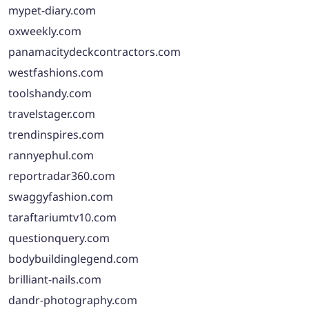
mypet-diary.com
oxweekly.com
panamacitydeckcontractors.com
westfashions.com
toolshandy.com
travelstager.com
trendinspires.com
rannyephul.com
reportradar360.com
swaggyfashion.com
taraftariumtv10.com
questionquery.com
bodybuildinglegend.com
brilliant-nails.com
dandr-photography.com