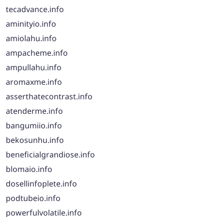
tecadvance.info
aminityio.info
amiolahu.info
ampacheme.info
ampullahu.info
aromaxme.info
asserthatecontrast.info
atenderme.info
bangumiio.info
bekosunhu.info
beneficialgrandiose.info
blomaio.info
dosellinfoplete.info
podtubeio.info
powerfulvolatile.info