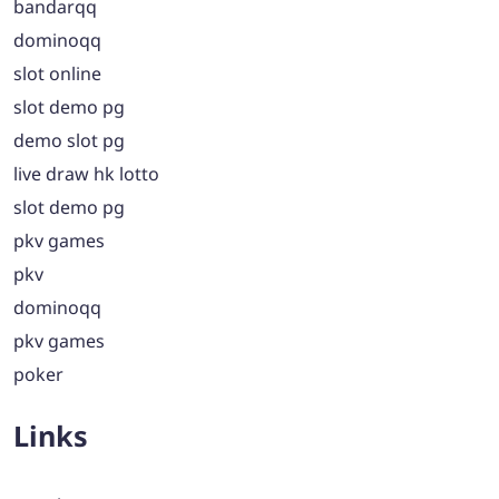
bandarqq
dominoqq
slot online
slot demo pg
demo slot pg
live draw hk lotto
slot demo pg
pkv games
pkv
dominoqq
pkv games
poker
Links