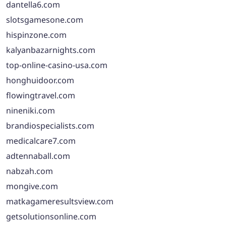
dantella6.com
slotsgamesone.com
hispinzone.com
kalyanbazarnights.com
top-online-casino-usa.com
honghuidoor.com
flowingtravel.com
nineniki.com
brandiospecialists.com
medicalcare7.com
adtennaball.com
nabzah.com
mongive.com
matkagameresultsview.com
getsolutionsonline.com