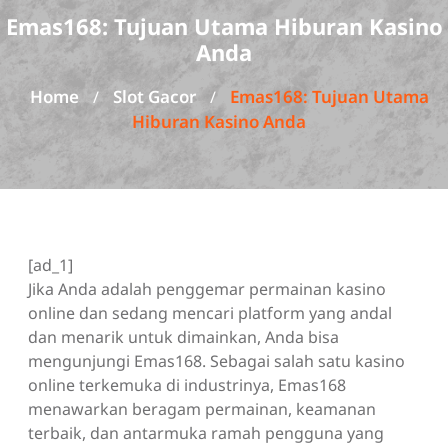
Emas168: Tujuan Utama Hiburan Kasino
Anda
Home
Slot Gacor
Emas168: Tujuan Utama
/
/
Hiburan Kasino Anda
[ad_1]
Jika Anda adalah penggemar permainan kasino
online dan sedang mencari platform yang andal
dan menarik untuk dimainkan, Anda bisa
mengunjungi Emas168. Sebagai salah satu kasino
online terkemuka di industrinya, Emas168
menawarkan beragam permainan, keamanan
terbaik, dan antarmuka ramah pengguna yang