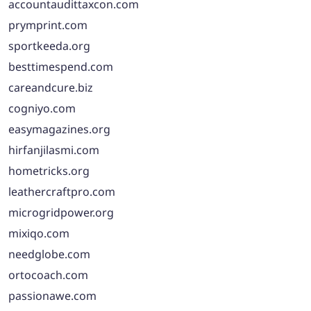
accountaudittaxcon.com
prymprint.com
sportkeeda.org
besttimespend.com
careandcure.biz
cogniyo.com
easymagazines.org
hirfanjilasmi.com
hometricks.org
leathercraftpro.com
microgridpower.org
mixiqo.com
needglobe.com
ortocoach.com
passionawe.com