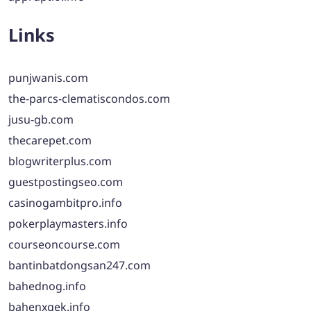
Links
punjwanis.com
the-parcs-clematiscondos.com
jusu-gb.com
thecarepet.com
blogwriterplus.com
guestpostingseo.com
casinogambitpro.info
pokerplaymasters.info
courseoncourse.com
bantinbatdongsan247.com
bahednog.info
bahenxgek.info