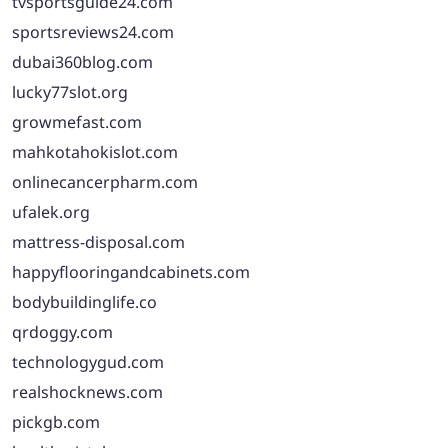
tvsportsguide24.com
sportsreviews24.com
dubai360blog.com
lucky77slot.org
growmefast.com
mahkotahokislot.com
onlinecancerpharm.com
ufalek.org
mattress-disposal.com
happyflooringandcabinets.com
bodybuildinglife.co
qrdoggy.com
technologygud.com
realshocknews.com
pickgb.com