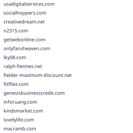
usadigitalservices.com
socialhoppers.com
creativedream.net
n2315.com
getwebonline.com
onlyfansheaven.com
lky08.com
ralph-fiennes.net
fielder-maximum-discount.net
fitfllex.com
genesisbusinesscredit.com
inforuang.com
kindsmarket.com
luvelylife.com
macramb.com