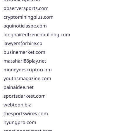
observersports.com
cryptominingplus.com
aquinoticiaspe.com
longhairedfrenchbulldog.com
lawyersforhire.co
businemarket.com
matahari88play.net
moneydescriptor.com
youthsmagazine.com
painaidee.net
sportsdarkest.com
webtoon.biz
thesportswires.com
hyungpro.com