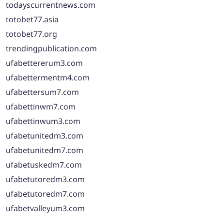
todayscurrentnews.com
totobet77.asia
totobet77.org
trendingpublication.com
ufabettererum3.com
ufabettermentm4.com
ufabettersum7.com
ufabettinwm7.com
ufabettinwum3.com
ufabetunitedm3.com
ufabetunitedm7.com
ufabetuskedm7.com
ufabetutoredm3.com
ufabetutoredm7.com
ufabetvalleyum3.com