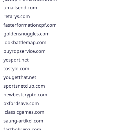
umailsend.com
retarys.com
fasterformationcpf.com
goldensnuggles.com
lookbattlemap.com
buyrdpservice.com
yesport.net
tostylo.com
yougetthat.net
sportsnetclub.com
newbestcrypto.com
oxfordsave.com
iclassicgames.com
saung-artikel.com
fasthokivip2.com