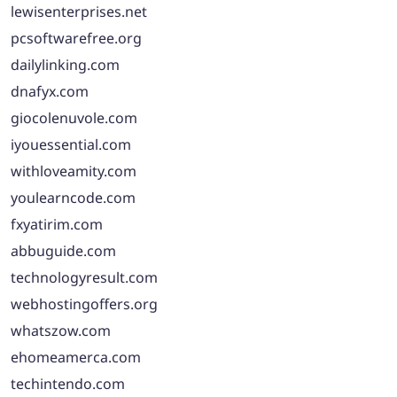
lewisenterprises.net
pcsoftwarefree.org
dailylinking.com
dnafyx.com
giocolenuvole.com
iyouessential.com
withloveamity.com
youlearncode.com
fxyatirim.com
abbuguide.com
technologyresult.com
webhostingoffers.org
whatszow.com
ehomeamerca.com
techintendo.com