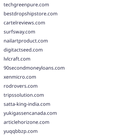
techgreenpure.com
bestdropshipstore.com
cartelreviews.com
surfsway.com
nailartproduct.com
digitactseed.com
lvlcraft.com
90secondmoneyloans.com
xenmicro.com
rodrovers.com
tripssolution.com
satta-king-india.com
yukigassencanada.com
articlehorizone.com
yuqqbbzp.com