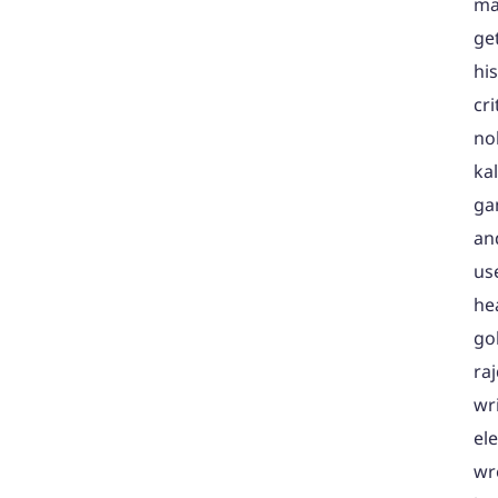
ma
ge
hi
cri
no
ka
ga
an
us
he
go
ra
wr
el
wr