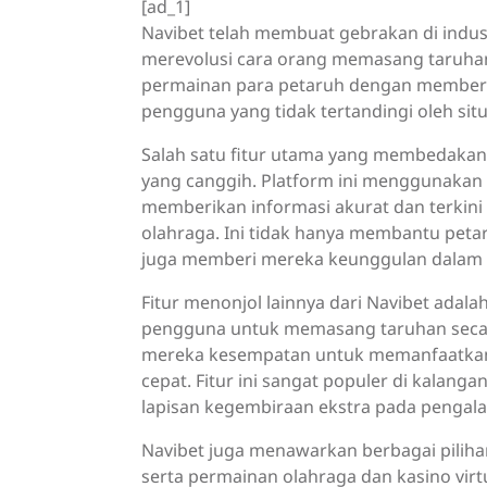
[ad_1]
Navibet telah membuat gebrakan di indust
merevolusi cara orang memasang taruhan 
permainan para petaruh dengan member
pengguna yang tidak tertandingi oleh situ
Salah satu fitur utama yang membedakan 
yang canggih. Platform ini menggunakan
memberikan informasi akurat dan terkin
olahraga. Ini tidak hanya membantu pet
juga memberi mereka keunggulan dalam 
Fitur menonjol lainnya dari Navibet adal
pengguna untuk memasang taruhan secara
mereka kesempatan untuk memanfaatka
cepat. Fitur ini sangat populer di kala
lapisan kegembiraan ekstra pada penga
Navibet juga menawarkan berbagai pilihan
serta permainan olahraga dan kasino vir