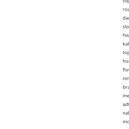
to
ro
da
sl
hi
ka
to
ho
fl
ni
br
me
ad
na
mo