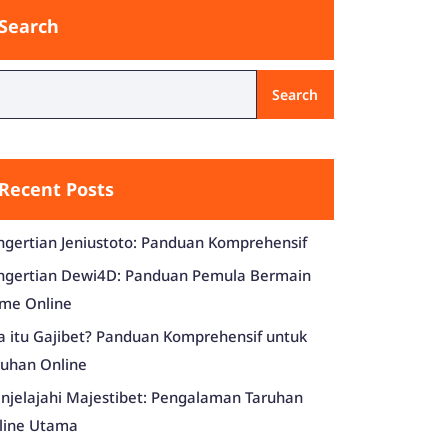
Search
Search
Recent Posts
ngertian Jeniustoto: Panduan Komprehensif
ngertian Dewi4D: Panduan Pemula Bermain
me Online
a itu Gajibet? Panduan Komprehensif untuk
ruhan Online
njelajahi Majestibet: Pengalaman Taruhan
line Utama