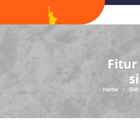
Skip
to
content
Slot Gacor Malam Ini
dari PG Soft, Maxwin
Dijamin dengan Deposit
Fitu
Pulsa
s
Home
Slot
/