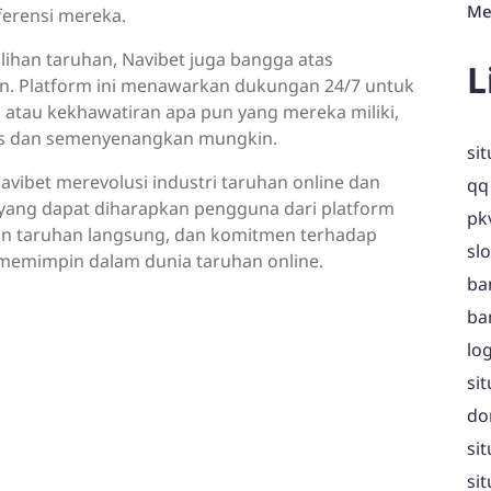
Me
ferensi mereka.
lihan taruhan, Navibet juga bangga atas
L
n. Platform ini menawarkan dukungan 24/7 untuk
tau kekhawatiran apa pun yang mereka miliki,
s dan semenyenangkan mungkin.
si
Navibet merevolusi industri taruhan online dan
qq
yang dapat diharapkan pengguna dari platform
pk
han taruhan langsung, dan komitmen terhadap
sl
 memimpin dalam dunia taruhan online.
ba
ba
lo
si
do
sit
si