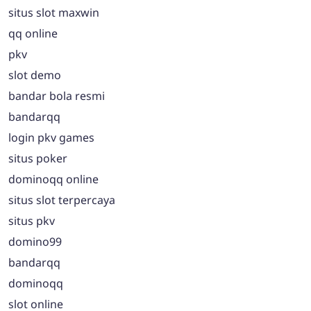
situs slot maxwin
qq online
pkv
slot demo
bandar bola resmi
bandarqq
login pkv games
situs poker
dominoqq online
situs slot terpercaya
situs pkv
domino99
bandarqq
dominoqq
slot online