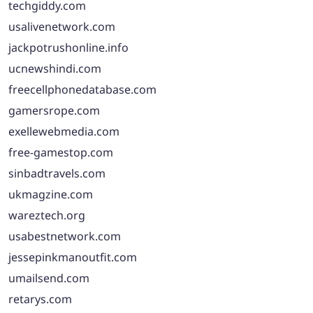
techgiddy.com
usalivenetwork.com
jackpotrushonline.info
ucnewshindi.com
freecellphonedatabase.com
gamersrope.com
exellewebmedia.com
free-gamestop.com
sinbadtravels.com
ukmagzine.com
wareztech.org
usabestnetwork.com
jessepinkmanoutfit.com
umailsend.com
retarys.com