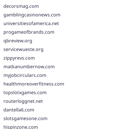
decorsmag.com
gamblingcasinonews.com
universitiesofamerica.net
progameofbrands.com
qbreview.org
servicewueste.org
zippyrevs.com
matkanumbernow.com
myjobcirculars.com
healthmoreoverfitness.com
topslotxgames.com
routerloggnet.net
dantella6.com
slotsgamesone.com
hispinzone.com