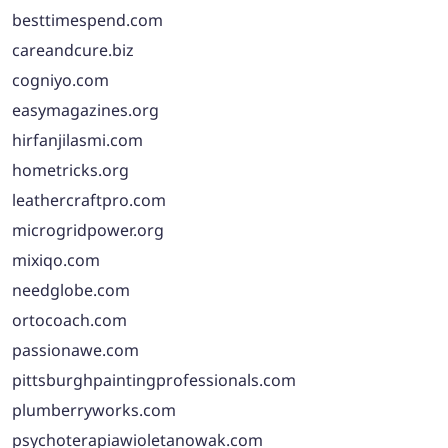
besttimespend.com
careandcure.biz
cogniyo.com
easymagazines.org
hirfanjilasmi.com
hometricks.org
leathercraftpro.com
microgridpower.org
mixiqo.com
needglobe.com
ortocoach.com
passionawe.com
pittsburghpaintingprofessionals.com
plumberryworks.com
psychoterapiawioletanowak.com