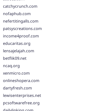
catchycrunch.com
nofaphub.com
nefertitingalls.com
patsyscreations.com
income4proof.com
educaritas.org
lensajelajah.com
betflik09.net
ncaq.org
xenmicro.com
onlineshopera.com
dartyfresh.com
lewisenterprises.net
pcsoftwarefree.org
dailylinking.com