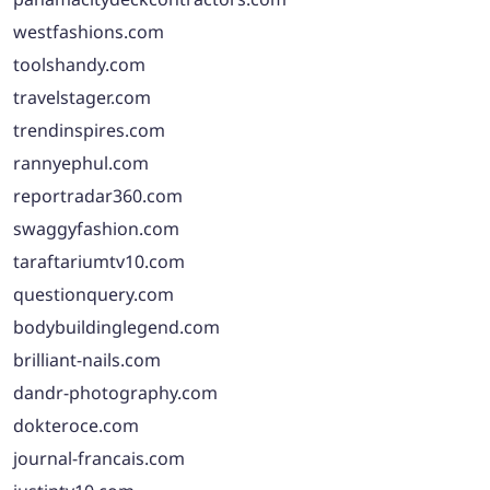
westfashions.com
toolshandy.com
travelstager.com
trendinspires.com
rannyephul.com
reportradar360.com
swaggyfashion.com
taraftariumtv10.com
questionquery.com
bodybuildinglegend.com
brilliant-nails.com
dandr-photography.com
dokteroce.com
journal-francais.com