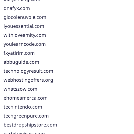
dnafyx.com
giocolenuvole.com
iyouessential.com
withloveamity.com
youlearncode.com
fxyatirim.com
abbuguide.com
technologyresult.com
webhostingoffers.org
whatszow.com
ehomeamerca.com
techintendo.com
techgreenpure.com
bestdropshipstore.com
cartelreviews.com