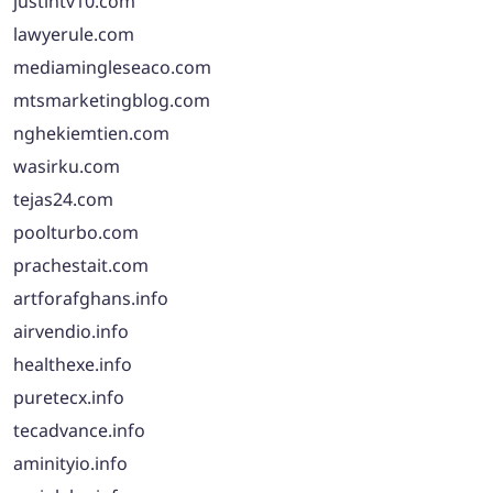
justintv10.com
lawyerule.com
mediamingleseaco.com
mtsmarketingblog.com
nghekiemtien.com
wasirku.com
tejas24.com
poolturbo.com
prachestait.com
artforafghans.info
airvendio.info
healthexe.info
puretecx.info
tecadvance.info
aminityio.info