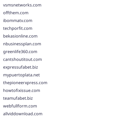
vsmsnetworks.com
offthem.com
ibommatv.com
techporfit.com
bekasionline.com
nbusinessplan.com
greenlife360.com
cantshoutitout.com
expressufabet.biz
mypuertoplata.net
thepioneerxpress.com
howtofixissue.com
teamufabet.biz
webfullform.com
allviddownload.com