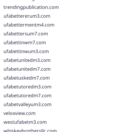
trendingpublication.com
ufabettererum3.com
ufabettermentm4.com
ufabettersum7.com
ufabettinwm7.com
ufabettinwum3.com
ufabetunitedm3.com
ufabetunitedm7.com
ufabetuskedm7.com
ufabetutoredm3.com
ufabetutoredm7.com
ufabetvalleyum3.com
veloxview.com
westufabetm3.com
whiskeybrothersllc.com