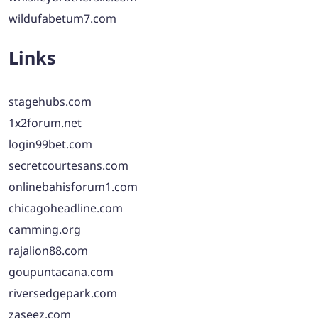
wildufabetum7.com
Links
stagehubs.com
1x2forum.net
login99bet.com
secretcourtesans.com
onlinebahisforum1.com
chicagoheadline.com
camming.org
rajalion88.com
goupuntacana.com
riversedgepark.com
zaseez.com