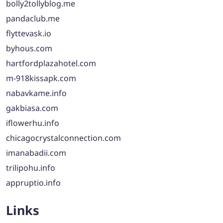
bolly2tollyblog.me
pandaclub.me
flyttevask.io
byhous.com
hartfordplazahotel.com
m-918kissapk.com
nabavkame.info
gakbiasa.com
iflowerhu.info
chicagocrystalconnection.com
imanabadii.com
trilipohu.info
appruptio.info
Links