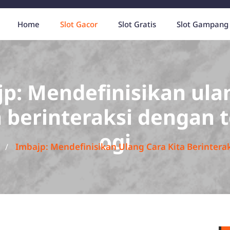
Home
Slot Gacor
Slot Gratis
Slot Gampang
p: Mendefinisikan ula
a berinteraksi dengan 
ogi
Imbajp: Mendefinisikan Ulang Cara Kita Berintera
/