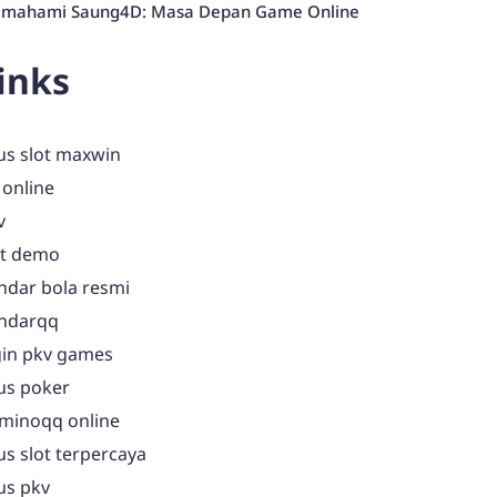
mahami Saung4D: Masa Depan Game Online
inks
tus slot maxwin
 online
v
ot demo
ndar bola resmi
ndarqq
gin pkv games
tus poker
minoqq online
us slot terpercaya
tus pkv