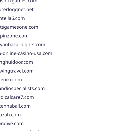
pslotxgames.com
uterloggnet.net
ntella6.com
otsgamesone.com
spinzone.com
lyanbazarnights.com
p-online-casino-usa.com
nghuidoor.com
owingtravel.com
neniki.com
andiospecialists.com
dicalcare7.com
tennaball.com
bzah.com
ngive.com