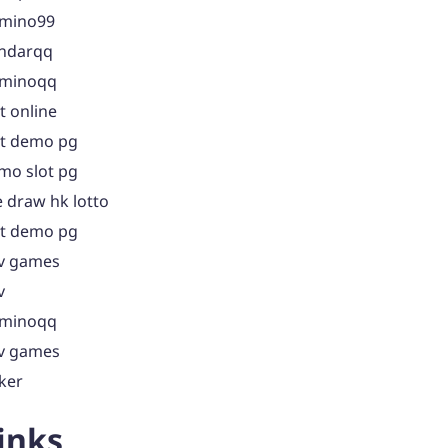
mino99
ndarqq
minoqq
t online
ot demo pg
mo slot pg
e draw hk lotto
ot demo pg
v games
v
minoqq
v games
ker
inks