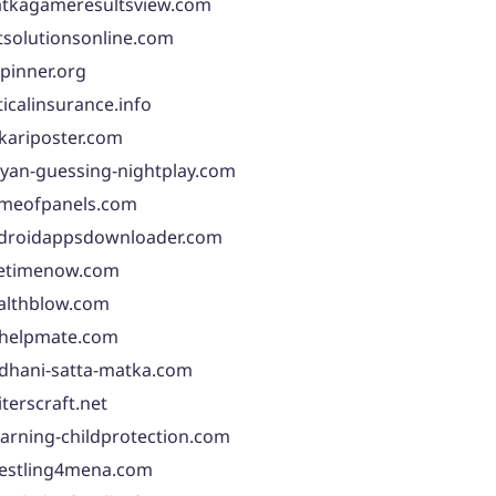
tkagameresultsview.com
tsolutionsonline.com
spinner.org
ticalinsurance.info
kariposter.com
lyan-guessing-nightplay.com
meofpanels.com
droidappsdownloader.com
etimenow.com
althblow.com
helpmate.com
jdhani-satta-matka.com
iterscraft.net
earning-childprotection.com
estling4mena.com