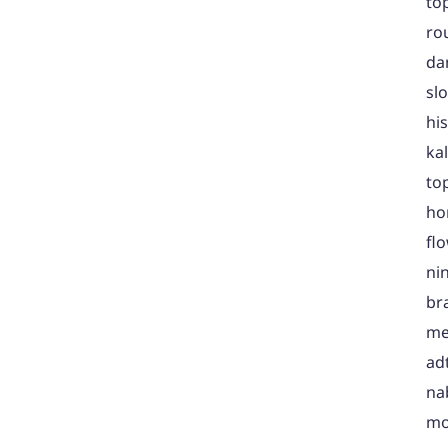
to
ro
da
sl
hi
ka
to
ho
fl
ni
br
me
ad
na
mo