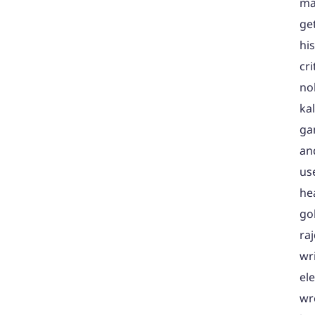
ma
ge
hi
cri
no
ka
ga
an
us
he
go
ra
wr
el
wr