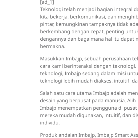
[ad_1]
Teknologi telah menjadi bagian integral d
kita bekerja, berkomunikasi, dan menghib
pintar, kemungkinan tampaknya tidak ada
berkembang dengan cepat, penting untu
dengannya dan bagaimana hal itu dapat 
bermakna.
Masukkan Imbajp, sebuah perusahaan tek
cara kami berinteraksi dengan teknologi.
teknologi, Imbajp sedang dalam misi un
teknologi lebih mudah diakses, intuitif, 
Salah satu cara utama Imbajp adalah me
desain yang berpusat pada manusia. Alih 
Imbajp menempatkan pengguna di pusat
mereka mudah digunakan, intuitif, dan d
individu.
Produk andalan Imbajp, Imbajp Smart Assi