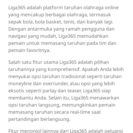
Liga365 adalah platform taruhan olahraga online
yang mencakup berbagai olahraga, termasuk
sepak bola, bola basket, tenis, dan banyak lagi.
Dengan antarmuka yang ramah pengguna dan
navigasi yang mudah, Liga365 memudahkan
pemain untuk memasang taruhan pada tim dan
pemain favoritnya.
Salah satu fitur utama Liga365 adalah pilihan
taruhannya yang komprehensif. Apakah Anda lebih
menyukai opsi taruhan tradisional seperti taruhan
moneyline dan over/under, atau opsi yang lebih
eksotis seperti parlay dan teaser, Liga365 siap
membantu Anda. Selain itu, Liga365 menawarkan
opsi taruhan langsung, memungkinkan pemain
memasang taruhan secara real-time saat
pertandingan berlangsung.
Fitur menonjol lainnya dari Liga365 adalah peluang