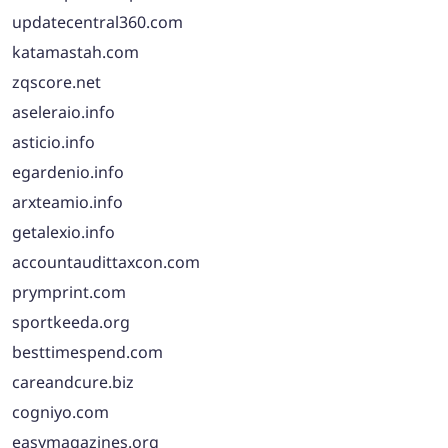
updatecentral360.com
katamastah.com
zqscore.net
aseleraio.info
asticio.info
egardenio.info
arxteamio.info
getalexio.info
accountaudittaxcon.com
prymprint.com
sportkeeda.org
besttimespend.com
careandcure.biz
cogniyo.com
easymagazines.org