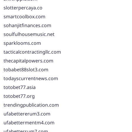
slotterpercaya.co
smartcoolbox.com
sohanjitfinances.com
soulfulhousemusic.net
sparklooms.com
tacticalcontractingllc.com
thecapitalpowers.com
tobabet88slot3.com
todayscurrentnews.com
totobet77.asia
totobet77.org
trendingpublication.com
ufabettererum3.com
ufabettermentm4.com
ufabettersum7.com