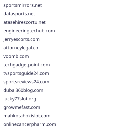
sportsmirrors.net
datasports.net
atasehirescortu.net
engineeringtechub.com
jerryescorts.com
attorneylegal.co
voomb.com
techgadgetpoint.com
tvsportsguide24.com
sportsreviews24.com
dubai360blog.com
lucky77slot.org
growmefast.com
mahkotahokislot.com
onlinecancerpharm.com