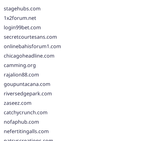
stagehubs.com
1x2forum.net
login99bet.com
secretcourtesans.com
onlinebahisforum1.com
chicagoheadline.com
camming.org
rajalion88.com
goupuntacana.com
riversedgepark.com
zaseez.com
catchycrunch.com
nofaphub.com
nefertitingalls.com
patsyscreations.com