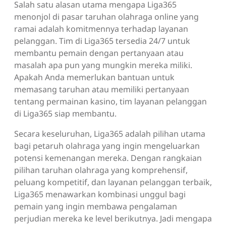
Salah satu alasan utama mengapa Liga365
menonjol di pasar taruhan olahraga online yang
ramai adalah komitmennya terhadap layanan
pelanggan. Tim di Liga365 tersedia 24/7 untuk
membantu pemain dengan pertanyaan atau
masalah apa pun yang mungkin mereka miliki.
Apakah Anda memerlukan bantuan untuk
memasang taruhan atau memiliki pertanyaan
tentang permainan kasino, tim layanan pelanggan
di Liga365 siap membantu.
Secara keseluruhan, Liga365 adalah pilihan utama
bagi petaruh olahraga yang ingin mengeluarkan
potensi kemenangan mereka. Dengan rangkaian
pilihan taruhan olahraga yang komprehensif,
peluang kompetitif, dan layanan pelanggan terbaik,
Liga365 menawarkan kombinasi unggul bagi
pemain yang ingin membawa pengalaman
perjudian mereka ke level berikutnya. Jadi mengapa