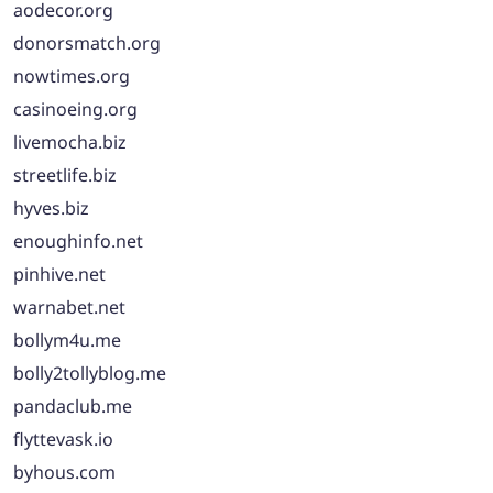
aodecor.org
donorsmatch.org
nowtimes.org
casinoeing.org
livemocha.biz
streetlife.biz
hyves.biz
enoughinfo.net
pinhive.net
warnabet.net
bollym4u.me
bolly2tollyblog.me
pandaclub.me
flyttevask.io
byhous.com