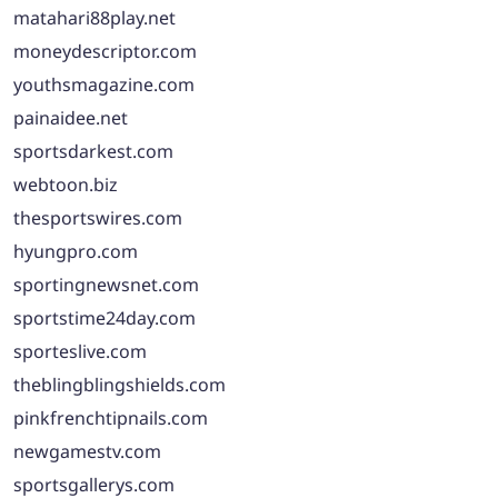
matahari88play.net
moneydescriptor.com
youthsmagazine.com
painaidee.net
sportsdarkest.com
webtoon.biz
thesportswires.com
hyungpro.com
sportingnewsnet.com
sportstime24day.com
sporteslive.com
theblingblingshields.com
pinkfrenchtipnails.com
newgamestv.com
sportsgallerys.com