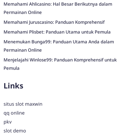
Memahami Ahlicasino: Hal Besar Berikutnya dalam
Permainan Online
Memahami Juruscasino: Panduan Komprehensif
Memahami Plisbet: Panduan Utama untuk Pemula
Menemukan Bunga99: Panduan Utama Anda dalam
Permainan Online
Menjelajahi Winlose99: Panduan Komprehensif untuk
Pemula
Links
situs slot maxwin
qq online
pkv
slot demo