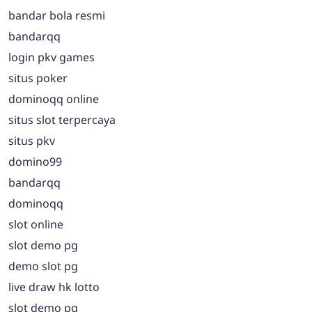
bandar bola resmi
bandarqq
login pkv games
situs poker
dominoqq online
situs slot terpercaya
situs pkv
domino99
bandarqq
dominoqq
slot online
slot demo pg
demo slot pg
live draw hk lotto
slot demo pg