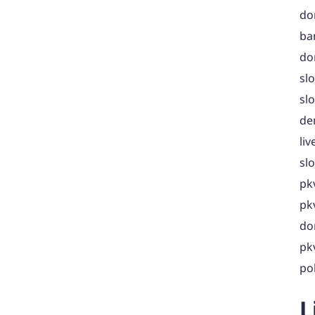
do
ba
do
slo
sl
de
liv
sl
pk
pk
do
pk
po
L