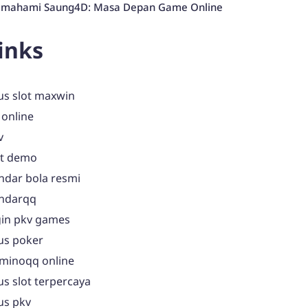
mahami Saung4D: Masa Depan Game Online
inks
tus slot maxwin
 online
v
ot demo
ndar bola resmi
ndarqq
gin pkv games
tus poker
minoqq online
us slot terpercaya
tus pkv