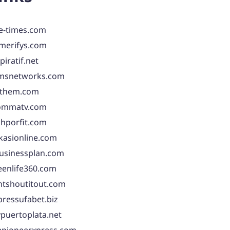
e-times.com
merifys.com
piratif.net
msnetworks.com
fthem.com
ommatv.com
chporfit.com
kasionline.com
usinessplan.com
eenlife360.com
ntshoutitout.com
pressufabet.biz
puertoplata.net