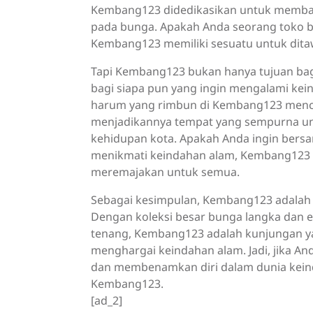
Kembang123 didedikasikan untuk memba
pada bunga. Apakah Anda seorang toko
Kembang123 memiliki sesuatu untuk dit
Tapi Kembang123 bukan hanya tujuan ba
bagi siapa pun yang ingin mengalami kei
harum yang rimbun di Kembang123 menci
menjadikannya tempat yang sempurna unt
kehidupan kota. Apakah Anda ingin bersa
menikmati keindahan alam, Kembang123
meremajakan untuk semua.
Sebagai kesimpulan, Kembang123 adalah t
Dengan koleksi besar bunga langka dan e
tenang, Kembang123 adalah kunjungan yan
menghargai keindahan alam. Jadi, jika A
dan membenamkan diri dalam dunia keinda
Kembang123.
[ad_2]