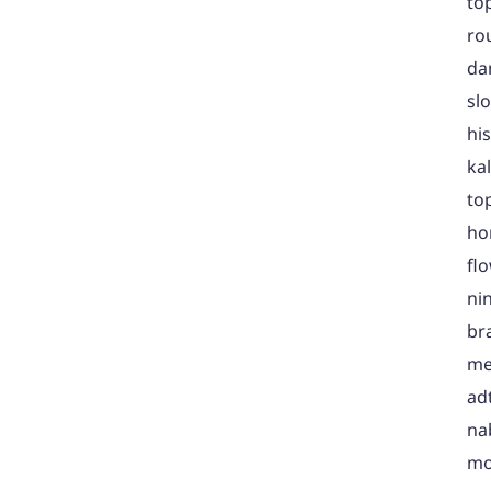
to
ro
da
sl
hi
ka
to
ho
fl
ni
br
me
ad
na
mo