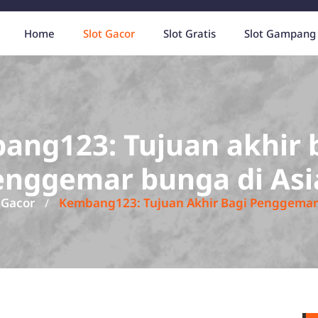
Home
Slot Gacor
Slot Gratis
Slot Gampang
ang123: Tujuan akhir b
enggemar bunga di Asi
 Gacor
Kembang123: Tujuan Akhir Bagi Penggemar 
/