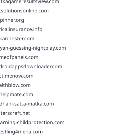
tkagameresultsview.com
tsolutionsonline.com
spinner.org
ticalinsurance.info
kariposter.com
lyan-guessing-nightplay.com
meofpanels.com
droidappsdownloader.com
etimenow.com
althblow.com
helpmate.com
jdhani-satta-matka.com
iterscraft.net
earning-childprotection.com
estling4mena.com