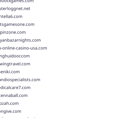
pslotxgames.com
uterloggnet.net
ntella6.com
otsgamesone.com
spinzone.com
lyanbazarnights.com
p-online-casino-usa.com
nghuidoor.com
owingtravel.com
neniki.com
andiospecialists.com
dicalcare7.com
tennaball.com
bzah.com
ngive.com