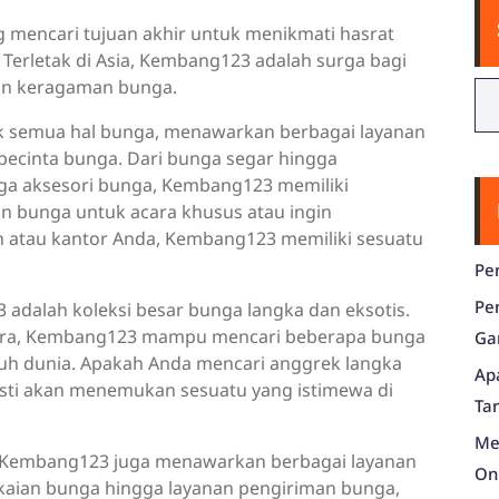
 mencari tujuan akhir untuk menikmati hasrat
. Terletak di Asia, Kembang123 adalah surga bagi
an keragaman bunga.
k semua hal bunga, menawarkan berbagai layanan
ecinta bunga. Dari bunga segar hingga
gga aksesori bunga, Kembang123 memiliki
 bunga untuk acara khusus atau ingin
atau kantor Anda, Kembang123 memiliki sesuatu
Pe
Pe
 adalah koleksi besar bunga langka dan eksotis.
ltura, Kembang123 mampu mencari beberapa bunga
Ga
uruh dunia. Apakah Anda mencari anggrek langka
Ap
asti akan menemukan sesuatu yang istimewa di
Ta
Me
, Kembang123 juga menawarkan berbagai layanan
On
kaian bunga hingga layanan pengiriman bunga,