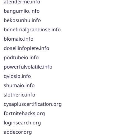
atenderme.info
bangumiio.info
bekosunhu.info
beneficialgrandiose.info
blomaio.info
dosellinfoplete.info
podtubeio.info
powerfulvolatile.info
qvidsio.info
shumaio.info
slotherio.info
cysapluscertification.org
fortnitehacks.org
loginsearch.org
aodecor.org