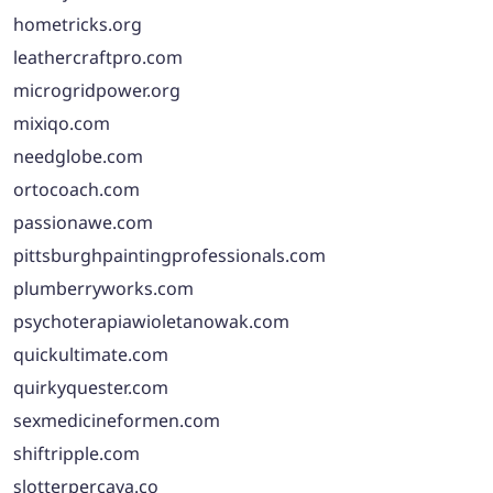
hometricks.org
leathercraftpro.com
microgridpower.org
mixiqo.com
needglobe.com
ortocoach.com
passionawe.com
pittsburghpaintingprofessionals.com
plumberryworks.com
psychoterapiawioletanowak.com
quickultimate.com
quirkyquester.com
sexmedicineformen.com
shiftripple.com
slotterpercaya.co