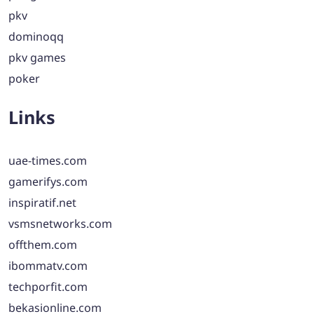
pkv
dominoqq
pkv games
poker
Links
uae-times.com
gamerifys.com
inspiratif.net
vsmsnetworks.com
offthem.com
ibommatv.com
techporfit.com
bekasionline.com