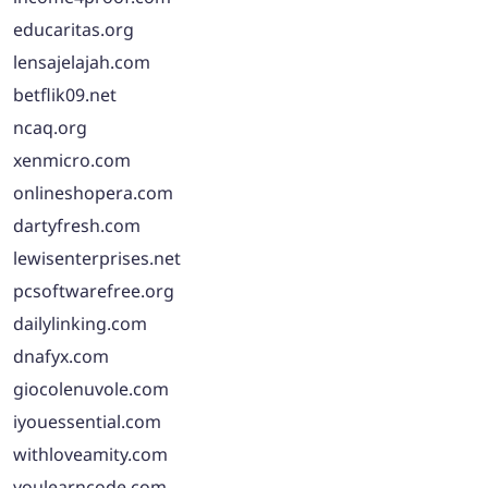
educaritas.org
lensajelajah.com
betflik09.net
ncaq.org
xenmicro.com
onlineshopera.com
dartyfresh.com
lewisenterprises.net
pcsoftwarefree.org
dailylinking.com
dnafyx.com
giocolenuvole.com
iyouessential.com
withloveamity.com
youlearncode.com