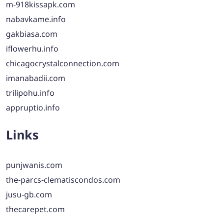
m-918kissapk.com
nabavkame.info
gakbiasa.com
iflowerhu.info
chicagocrystalconnection.com
imanabadii.com
trilipohu.info
appruptio.info
Links
punjwanis.com
the-parcs-clematiscondos.com
jusu-gb.com
thecarepet.com