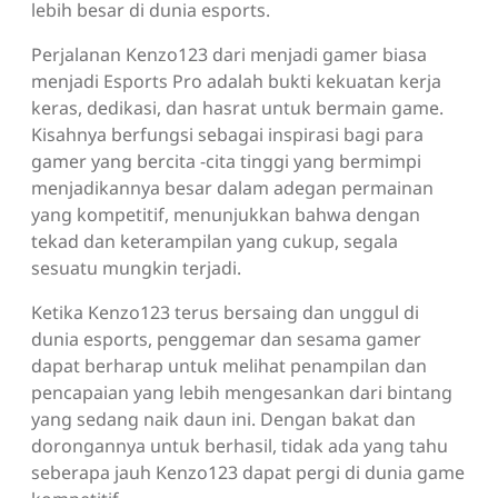
lebih besar di dunia esports.
Perjalanan Kenzo123 dari menjadi gamer biasa
menjadi Esports Pro adalah bukti kekuatan kerja
keras, dedikasi, dan hasrat untuk bermain game.
Kisahnya berfungsi sebagai inspirasi bagi para
gamer yang bercita -cita tinggi yang bermimpi
menjadikannya besar dalam adegan permainan
yang kompetitif, menunjukkan bahwa dengan
tekad dan keterampilan yang cukup, segala
sesuatu mungkin terjadi.
Ketika Kenzo123 terus bersaing dan unggul di
dunia esports, penggemar dan sesama gamer
dapat berharap untuk melihat penampilan dan
pencapaian yang lebih mengesankan dari bintang
yang sedang naik daun ini. Dengan bakat dan
dorongannya untuk berhasil, tidak ada yang tahu
seberapa jauh Kenzo123 dapat pergi di dunia game