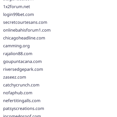
1x2forum.net
login99bet.com
secretcourtesans.com
onlinebahisforum1.com
chicagoheadline.com
camming.org
rajalion88.com
goupuntacana.com
riversedgepark.com
zaseez.com
catchycrunch.com
nofaphub.com
nefertitingalls.com
patsyscreations.com
income4proof.com