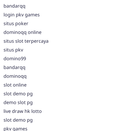
bandarqq
login pkv games
situs poker
dominoqq online
situs slot terpercaya
situs pkv
domino99
bandarqq
dominoqq
slot online
slot demo pg
demo slot pg
live draw hk lotto
slot demo pg
pkv games