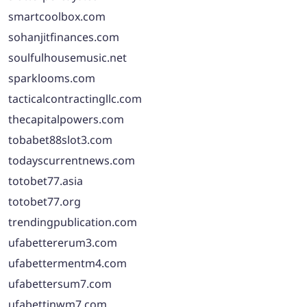
smartcoolbox.com
sohanjitfinances.com
soulfulhousemusic.net
sparklooms.com
tacticalcontractingllc.com
thecapitalpowers.com
tobabet88slot3.com
todayscurrentnews.com
totobet77.asia
totobet77.org
trendingpublication.com
ufabettererum3.com
ufabettermentm4.com
ufabettersum7.com
ufabettinwm7.com