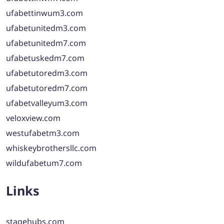
ufabettinwum3.com
ufabetunitedm3.com
ufabetunitedm7.com
ufabetuskedm7.com
ufabetutoredm3.com
ufabetutoredm7.com
ufabetvalleyum3.com
veloxview.com
westufabetm3.com
whiskeybrothersllc.com
wildufabetum7.com
Links
stagehubs.com