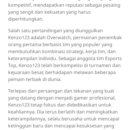
kompetitif, mendapatkan reputasi sebagai pesaing
yang sengit dan kekuatan yang harus
diperhitungkan.
Salah satu pertandingan yang diunggulkan
Kenzo123 adalah Overwatch, permainan penembak
orang pertama berbasis tim yang populer yang
membutuhkan kombinasi strategi, kerja tim, dan
keterampilan individu. Sebagai anggota tim Esports
Top, Kenzo123 telah berkompetisi di turnamen dan
kejuaraan besar, berhadapan melawan beberapa
pemain terbaik di dunia.
Terlepas dari persaingan dan tekanan yang kuat
yang datang dengan menjadi gamer profesional,
Kenzo123 tetap fokus dan didedikasikan untuk
keahliannya. Dia terus berlatih dan meningkatkan
keterampilannya, selalu berusaha untuk mencapai
ketinggian baru dan mencapai kesuksesan yang