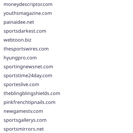
moneydescriptor.com
youthsmagazine.com
painaidee.net
sportsdarkest.com
webtoon.biz
thesportswires.com
hyungpro.com
sportingnewsnet.com
sportstime24day.com
sporteslive.com
theblingblingshields.com
pinkfrenchtipnails.com
newgamestv.com
sportsgallerys.com
sportsmirrors.net