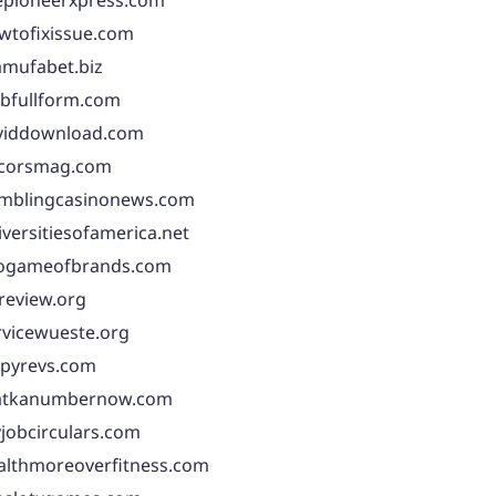
epioneerxpress.com
wtofixissue.com
amufabet.biz
bfullform.com
lviddownload.com
corsmag.com
mblingcasinonews.com
iversitiesofamerica.net
ogameofbrands.com
review.org
rvicewueste.org
ppyrevs.com
tkanumbernow.com
jobcirculars.com
althmoreoverfitness.com