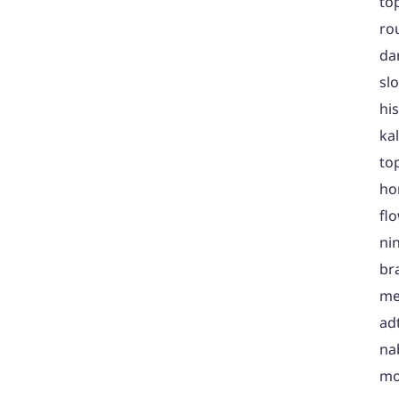
to
ro
da
sl
hi
ka
to
ho
fl
ni
br
me
ad
na
mo