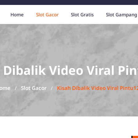
Home
Slot Gacor
Slot Gratis
Slot Gampang
 Dibalik Video Viral Pi
ome
Slot Gacor
Kisah Dibalik Video Viral Pintu1
/
/