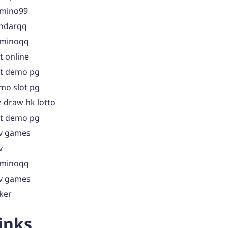
mino99
ndarqq
minoqq
t online
ot demo pg
mo slot pg
e draw hk lotto
ot demo pg
v games
v
minoqq
v games
ker
inks