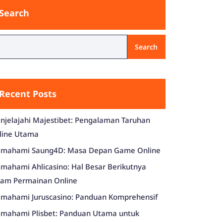
Search
Search
Recent Posts
njelajahi Majestibet: Pengalaman Taruhan
line Utama
mahami Saung4D: Masa Depan Game Online
mahami Ahlicasino: Hal Besar Berikutnya
lam Permainan Online
mahami Juruscasino: Panduan Komprehensif
mahami Plisbet: Panduan Utama untuk