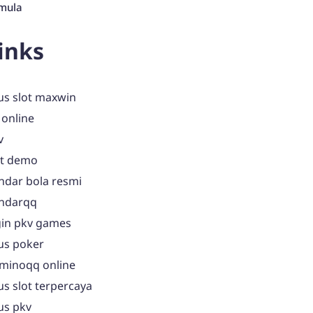
mula
inks
tus slot maxwin
 online
v
ot demo
ndar bola resmi
ndarqq
gin pkv games
tus poker
minoqq online
us slot terpercaya
tus pkv