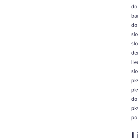
do
ba
do
slo
sl
de
liv
sl
pk
pk
do
pk
po
L