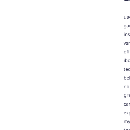
ua
ga
ins
vs
of
ib
te
be
nb
gr
ca
ex
my