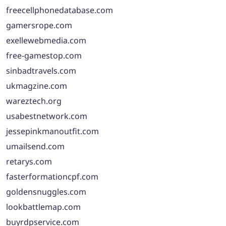
freecellphonedatabase.com
gamersrope.com
exellewebmedia.com
free-gamestop.com
sinbadtravels.com
ukmagzine.com
wareztech.org
usabestnetwork.com
jessepinkmanoutfit.com
umailsend.com
retarys.com
fasterformationcpf.com
goldensnuggles.com
lookbattlemap.com
buyrdpservice.com