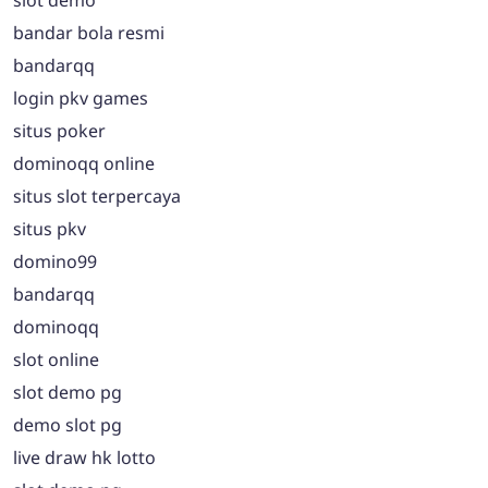
slot demo
bandar bola resmi
bandarqq
login pkv games
situs poker
dominoqq online
situs slot terpercaya
situs pkv
domino99
bandarqq
dominoqq
slot online
slot demo pg
demo slot pg
live draw hk lotto