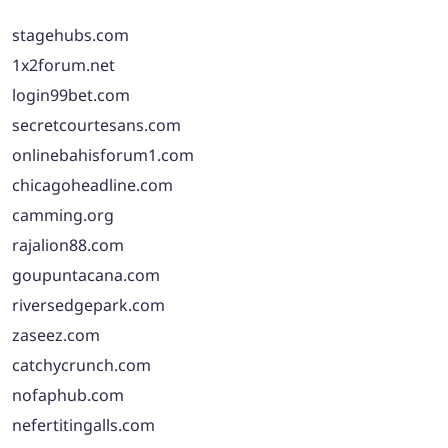
stagehubs.com
1x2forum.net
login99bet.com
secretcourtesans.com
onlinebahisforum1.com
chicagoheadline.com
camming.org
rajalion88.com
goupuntacana.com
riversedgepark.com
zaseez.com
catchycrunch.com
nofaphub.com
nefertitingalls.com