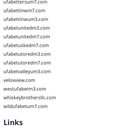
ufabettersum7.com
ufabettinwm7.com
ufabettinwum3.com
ufabetunitedm3.com
ufabetunitedm7.com
ufabetuskedm7.com
ufabetutoredm3.com
ufabetutoredm7.com
ufabetvalleyum3.com
veloxview.com
westufabetm3.com
whiskeybrothersllc.com
wildufabetum7.com
Links