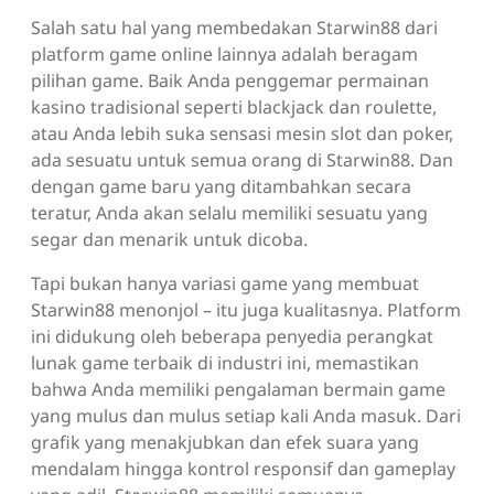
Salah satu hal yang membedakan Starwin88 dari
platform game online lainnya adalah beragam
pilihan game. Baik Anda penggemar permainan
kasino tradisional seperti blackjack dan roulette,
atau Anda lebih suka sensasi mesin slot dan poker,
ada sesuatu untuk semua orang di Starwin88. Dan
dengan game baru yang ditambahkan secara
teratur, Anda akan selalu memiliki sesuatu yang
segar dan menarik untuk dicoba.
Tapi bukan hanya variasi game yang membuat
Starwin88 menonjol – itu juga kualitasnya. Platform
ini didukung oleh beberapa penyedia perangkat
lunak game terbaik di industri ini, memastikan
bahwa Anda memiliki pengalaman bermain game
yang mulus dan mulus setiap kali Anda masuk. Dari
grafik yang menakjubkan dan efek suara yang
mendalam hingga kontrol responsif dan gameplay