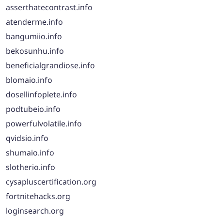
asserthatecontrast.info
atenderme.info
bangumiio.info
bekosunhu.info
beneficialgrandiose.info
blomaio.info
dosellinfoplete.info
podtubeio.info
powerfulvolatile.info
qvidsio.info
shumaio.info
slotherio.info
cysapluscertification.org
fortnitehacks.org
loginsearch.org