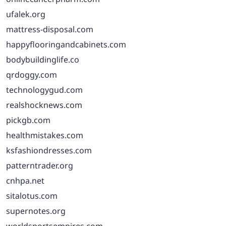
ufalek.org
mattress-disposal.com
happyflooringandcabinets.com
bodybuildinglife.co
qrdoggy.com
technologygud.com
realshocknews.com
pickgb.com
healthmistakes.com
ksfashiondresses.com
patterntrader.org
cnhpa.net
sitalotus.com
supernotes.org