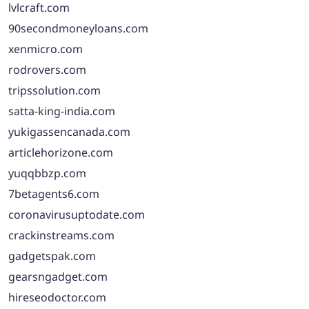
lvlcraft.com
90secondmoneyloans.com
xenmicro.com
rodrovers.com
tripssolution.com
satta-king-india.com
yukigassencanada.com
articlehorizone.com
yuqqbbzp.com
7betagents6.com
coronavirusuptodate.com
crackinstreams.com
gadgetspak.com
gearsngadget.com
hireseodoctor.com