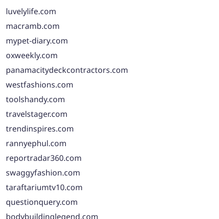
luvelylife.com
macramb.com
mypet-diary.com
oxweekly.com
panamacitydeckcontractors.com
westfashions.com
toolshandy.com
travelstager.com
trendinspires.com
rannyephul.com
reportradar360.com
swaggyfashion.com
taraftariumtv10.com
questionquery.com
bodybuildinglegend.com