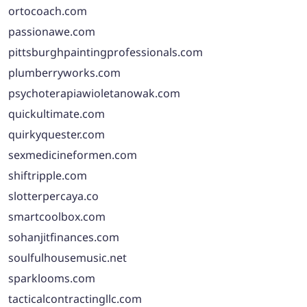
ortocoach.com
passionawe.com
pittsburghpaintingprofessionals.com
plumberryworks.com
psychoterapiawioletanowak.com
quickultimate.com
quirkyquester.com
sexmedicineformen.com
shiftripple.com
slotterpercaya.co
smartcoolbox.com
sohanjitfinances.com
soulfulhousemusic.net
sparklooms.com
tacticalcontractingllc.com