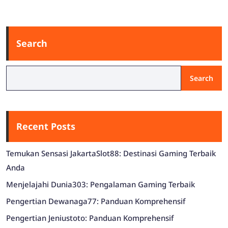
Search
Search
Recent Posts
Temukan Sensasi JakartaSlot88: Destinasi Gaming Terbaik
Anda
Menjelajahi Dunia303: Pengalaman Gaming Terbaik
Pengertian Dewanaga77: Panduan Komprehensif
Pengertian Jeniustoto: Panduan Komprehensif