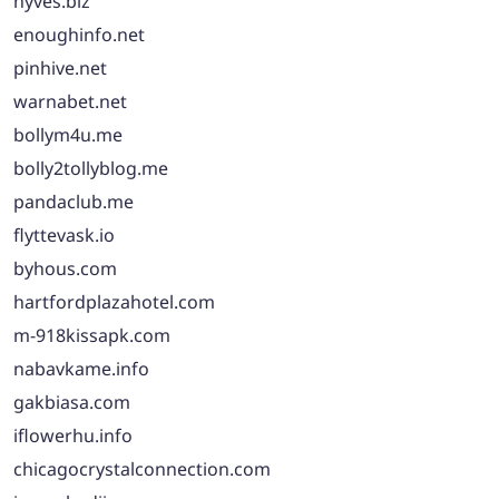
hyves.biz
enoughinfo.net
pinhive.net
warnabet.net
bollym4u.me
bolly2tollyblog.me
pandaclub.me
flyttevask.io
byhous.com
hartfordplazahotel.com
m-918kissapk.com
nabavkame.info
gakbiasa.com
iflowerhu.info
chicagocrystalconnection.com