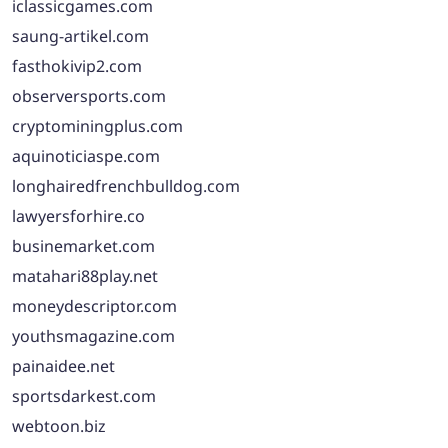
iclassicgames.com
saung-artikel.com
fasthokivip2.com
observersports.com
cryptominingplus.com
aquinoticiaspe.com
longhairedfrenchbulldog.com
lawyersforhire.co
businemarket.com
matahari88play.net
moneydescriptor.com
youthsmagazine.com
painaidee.net
sportsdarkest.com
webtoon.biz