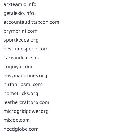
arxteamio.info
getalexio.info
accountaudittaxcon.com
prymprint.com
sportkeeda.org
besttimespend.com
careandcure.biz
cogniyo.com
easymagazines.org
hirfanjilasmi.com
hometricks.org
leathercraftpro.com
microgridpower.org
mixiqo.com
needglobe.com