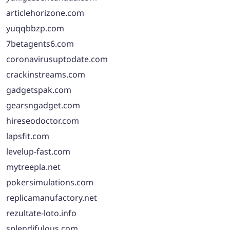
articlehorizone.com
yuqqbbzp.com
7betagents6.com
coronavirusuptodate.com
crackinstreams.com
gadgetspak.com
gearsngadget.com
hireseodoctor.com
lapsfit.com
levelup-fast.com
mytreepla.net
pokersimulations.com
replicamanufactory.net
rezultate-loto.info
splendifulous.com