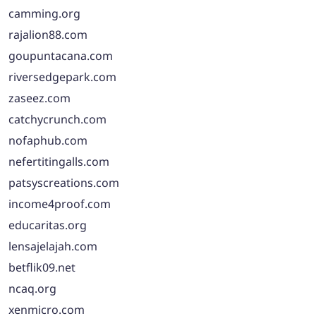
camming.org
rajalion88.com
goupuntacana.com
riversedgepark.com
zaseez.com
catchycrunch.com
nofaphub.com
nefertitingalls.com
patsyscreations.com
income4proof.com
educaritas.org
lensajelajah.com
betflik09.net
ncaq.org
xenmicro.com