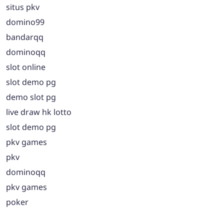
situs pkv
domino99
bandarqq
dominoqq
slot online
slot demo pg
demo slot pg
live draw hk lotto
slot demo pg
pkv games
pkv
dominoqq
pkv games
poker