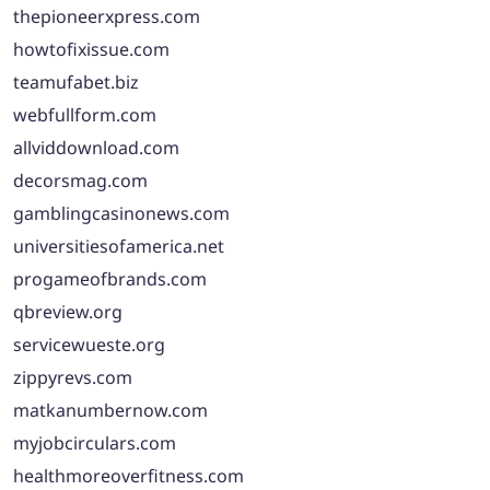
thepioneerxpress.com
howtofixissue.com
teamufabet.biz
webfullform.com
allviddownload.com
decorsmag.com
gamblingcasinonews.com
universitiesofamerica.net
progameofbrands.com
qbreview.org
servicewueste.org
zippyrevs.com
matkanumbernow.com
myjobcirculars.com
healthmoreoverfitness.com