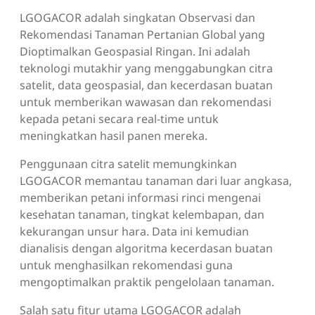
LGOGACOR adalah singkatan Observasi dan
Rekomendasi Tanaman Pertanian Global yang
Dioptimalkan Geospasial Ringan. Ini adalah
teknologi mutakhir yang menggabungkan citra
satelit, data geospasial, dan kecerdasan buatan
untuk memberikan wawasan dan rekomendasi
kepada petani secara real-time untuk
meningkatkan hasil panen mereka.
Penggunaan citra satelit memungkinkan
LGOGACOR memantau tanaman dari luar angkasa,
memberikan petani informasi rinci mengenai
kesehatan tanaman, tingkat kelembapan, dan
kekurangan unsur hara. Data ini kemudian
dianalisis dengan algoritma kecerdasan buatan
untuk menghasilkan rekomendasi guna
mengoptimalkan praktik pengelolaan tanaman.
Salah satu fitur utama LGOGACOR adalah