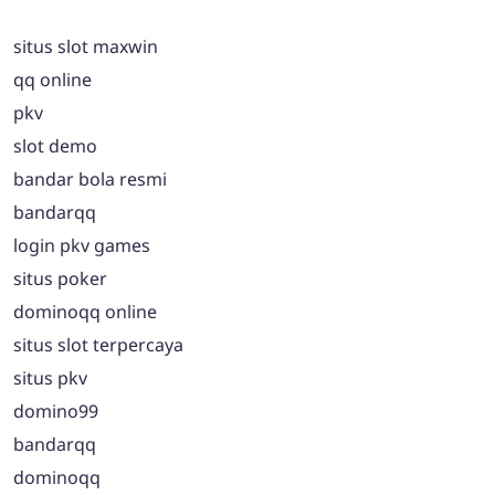
situs slot maxwin
qq online
pkv
slot demo
bandar bola resmi
bandarqq
login pkv games
situs poker
dominoqq online
situs slot terpercaya
situs pkv
domino99
bandarqq
dominoqq