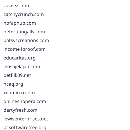
zaseez.com
catchycrunch.com
nofaphub.com
nefertitingalls.com
patsyscreations.com
income4proof.com
educaritas.org
lensajelajah.com
betflik09.net
ncaq.org
xenmicro.com
onlineshopera.com
dartyfresh.com
lewisenterprises.net
pcsoftwarefree.org