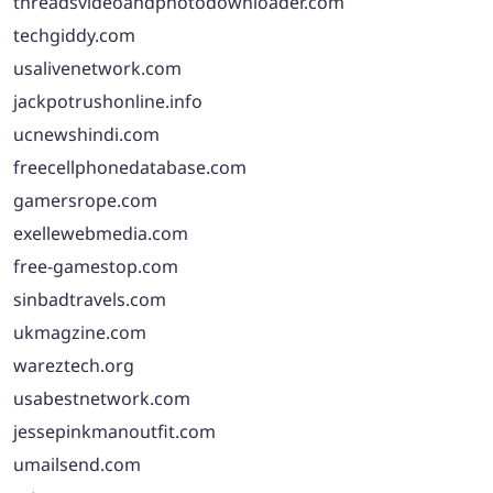
threadsvideoandphotodownloader.com
techgiddy.com
usalivenetwork.com
jackpotrushonline.info
ucnewshindi.com
freecellphonedatabase.com
gamersrope.com
exellewebmedia.com
free-gamestop.com
sinbadtravels.com
ukmagzine.com
wareztech.org
usabestnetwork.com
jessepinkmanoutfit.com
umailsend.com