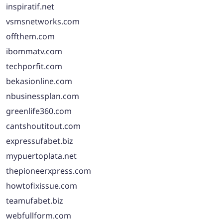
inspiratif.net
vsmsnetworks.com
offthem.com
ibommatv.com
techporfit.com
bekasionline.com
nbusinessplan.com
greenlife360.com
cantshoutitout.com
expressufabet.biz
mypuertoplata.net
thepioneerxpress.com
howtofixissue.com
teamufabet.biz
webfullform.com