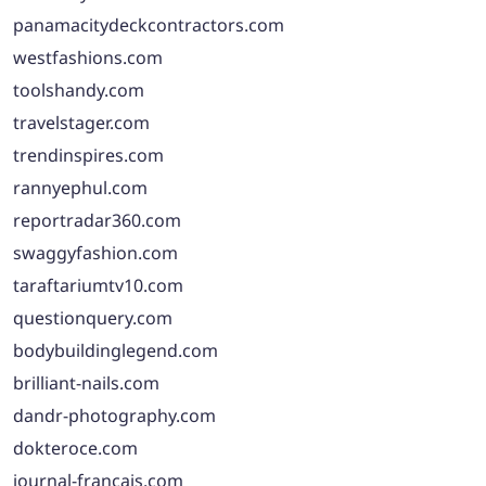
panamacitydeckcontractors.com
westfashions.com
toolshandy.com
travelstager.com
trendinspires.com
rannyephul.com
reportradar360.com
swaggyfashion.com
taraftariumtv10.com
questionquery.com
bodybuildinglegend.com
brilliant-nails.com
dandr-photography.com
dokteroce.com
journal-francais.com