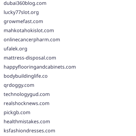
dubai360blog.com
lucky77slot.org
growmefast.com
mahkotahokislot.com
onlinecancerpharm.com
ufalek.org
mattress-disposal.com
happyflooringandcabinets.com
bodybuildinglife.co
qrdoggy.com
technologygud.com
realshocknews.com
pickgb.com
healthmistakes.com
ksfashiondresses.com