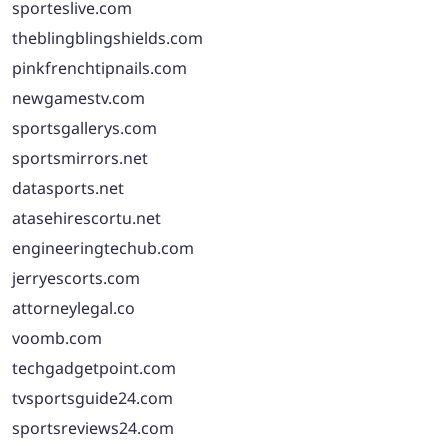
sporteslive.com
theblingblingshields.com
pinkfrenchtipnails.com
newgamestv.com
sportsgallerys.com
sportsmirrors.net
datasports.net
atasehirescortu.net
engineeringtechub.com
jerryescorts.com
attorneylegal.co
voomb.com
techgadgetpoint.com
tvsportsguide24.com
sportsreviews24.com