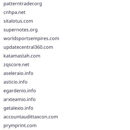
patterntrader.org
cnhpa.net
sitalotus.com
supernotes.org
worldsportsempires.com
updatecentral360.com
katamastah.com
zqscore.net
aseleraio.info
asticio.info
egardenio.info
arxteamio.info
getalexio.info
accountaudittaxcon.com
prymprint.com