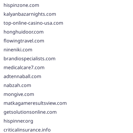
hispinzone.com
kalyanbazarnights.com
top-online-casino-usa.com
honghuidoor.com
flowingtravel.com
nineniki.com
brandiospecialists.com
medicalcare7.com
adtennaball.com
nabzah.com
mongive.com
matkagameresultsview.com
getsolutionsonline.com
hispinner.org
criticalinsurance.info