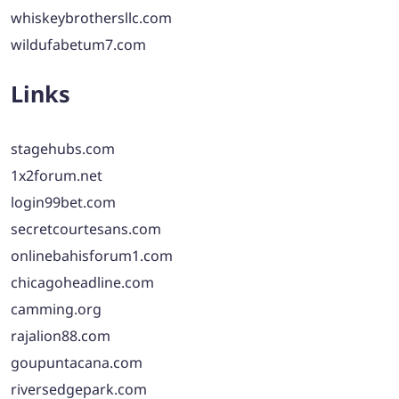
whiskeybrothersllc.com
wildufabetum7.com
Links
stagehubs.com
1x2forum.net
login99bet.com
secretcourtesans.com
onlinebahisforum1.com
chicagoheadline.com
camming.org
rajalion88.com
goupuntacana.com
riversedgepark.com