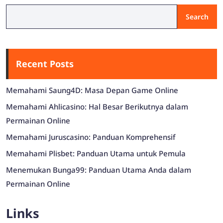
Search
Recent Posts
Memahami Saung4D: Masa Depan Game Online
Memahami Ahlicasino: Hal Besar Berikutnya dalam
Permainan Online
Memahami Juruscasino: Panduan Komprehensif
Memahami Plisbet: Panduan Utama untuk Pemula
Menemukan Bunga99: Panduan Utama Anda dalam
Permainan Online
Links