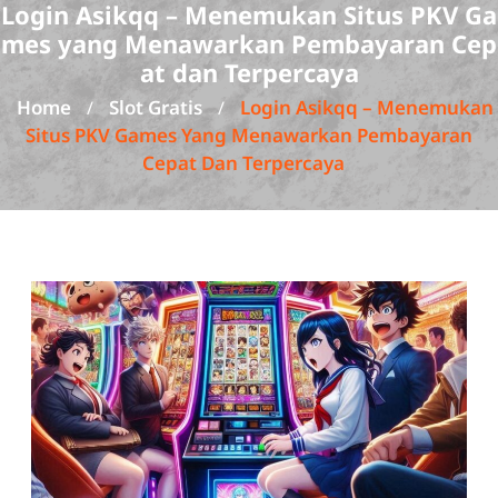
Login Asikqq – Menemukan Situs PKV Ga
mes yang Menawarkan Pembayaran Cep
at dan Terpercaya
Home
Slot Gratis
Login Asikqq – Menemukan
/
/
Situs PKV Games Yang Menawarkan Pembayaran
Cepat Dan Terpercaya