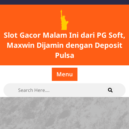
Skip
to
content
Slot Gacor Malam Ini dari PG Soft,
Maxwin Dijamin dengan Deposit
Pulsa
Menu