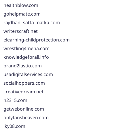
healthblow.com
gohelpmate.com
rajdhani-satta-matka.com
writerscraft.net
elearning-childprotection.com
wrestling4mena.com
knowledgeforall.info
brand2lastio.com
usadigitalservices.com
socialhoppers.com
creativedream.net
n2315.com
getwebonline.com
onlyfansheaven.com
lky08.com