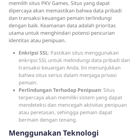
memilih situs PKV Games. Situs yang dapat
dipercaya akan memastikan bahwa data pribadi
dan transaksi keuangan pemain terlindungi
dengan baik. Keamanan data adalah prioritas
utama untuk menghindari potensi pencurian
identitas atau penipuan.
Enkripsi SSL
: Pastikan situs menggunakan
enkripsi SSL untuk melindungi data pribadi dan
transaksi keuangan Anda. Ini menunjukkan
bahwa situs serius dalam menjaga privasi
pemain.
Perlindungan Terhadap Penipuan
: Situs
terpercaya akan memiliki sistem yang dapat
mendeteksi dan mencegah aktivitas penipuan
atau peretasan, sehingga pemain dapat
bermain dengan tenang.
Menggunakan Teknologi