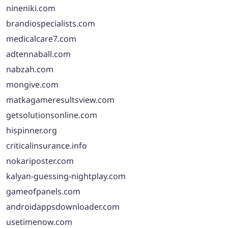
nineniki.com
brandiospecialists.com
medicalcare7.com
adtennaball.com
nabzah.com
mongive.com
matkagameresultsview.com
getsolutionsonline.com
hispinner.org
criticalinsurance.info
nokariposter.com
kalyan-guessing-nightplay.com
gameofpanels.com
androidappsdownloader.com
usetimenow.com