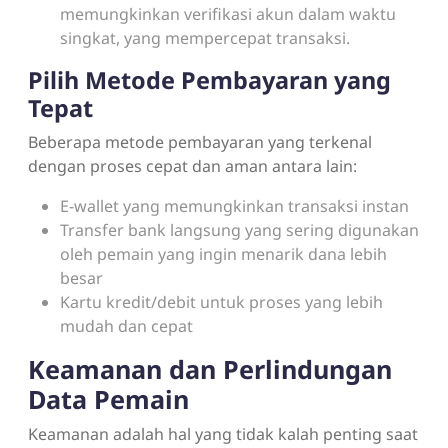
memungkinkan verifikasi akun dalam waktu
singkat, yang mempercepat transaksi.
Pilih Metode Pembayaran yang
Tepat
Beberapa metode pembayaran yang terkenal
dengan proses cepat dan aman antara lain:
E-wallet yang memungkinkan transaksi instan
Transfer bank langsung yang sering digunakan
oleh pemain yang ingin menarik dana lebih
besar
Kartu kredit/debit untuk proses yang lebih
mudah dan cepat
Keamanan dan Perlindungan
Data Pemain
Keamanan adalah hal yang tidak kalah penting saat