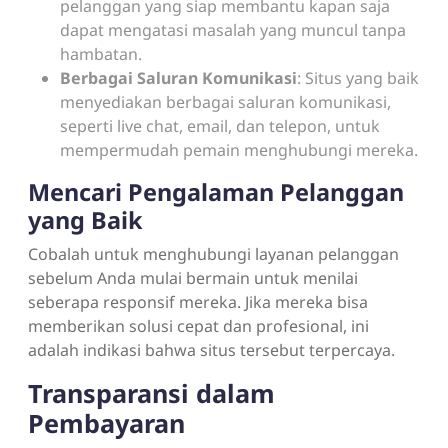
pelanggan yang siap membantu kapan saja
dapat mengatasi masalah yang muncul tanpa
hambatan.
Berbagai Saluran Komunikasi
: Situs yang baik
menyediakan berbagai saluran komunikasi,
seperti live chat, email, dan telepon, untuk
mempermudah pemain menghubungi mereka.
Mencari Pengalaman Pelanggan
yang Baik
Cobalah untuk menghubungi layanan pelanggan
sebelum Anda mulai bermain untuk menilai
seberapa responsif mereka. Jika mereka bisa
memberikan solusi cepat dan profesional, ini
adalah indikasi bahwa situs tersebut terpercaya.
Transparansi dalam
Pembayaran