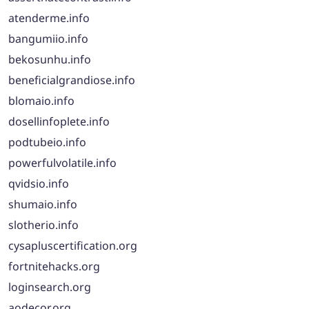
atenderme.info
bangumiio.info
bekosunhu.info
beneficialgrandiose.info
blomaio.info
dosellinfoplete.info
podtubeio.info
powerfulvolatile.info
qvidsio.info
shumaio.info
slotherio.info
cysapluscertification.org
fortnitehacks.org
loginsearch.org
aodecor.org