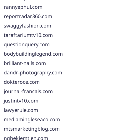
rannyephul.com
reportradar360.com
swaggyfashion.com
taraftariumtv10.com
questionquery.com
bodybuildinglegend.com
brilliant-nails.com
dandr-photography.com
dokteroce.com
journal-francais.com
justintv10.com
lawyerule.com
mediamingleseaco.com
mtsmarketingblog.com
nghekiemtien.com