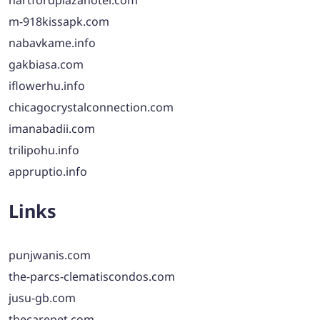
hartfordplazahotel.com
m-918kissapk.com
nabavkame.info
gakbiasa.com
iflowerhu.info
chicagocrystalconnection.com
imanabadii.com
trilipohu.info
appruptio.info
Links
punjwanis.com
the-parcs-clematiscondos.com
jusu-gb.com
thecarepet.com