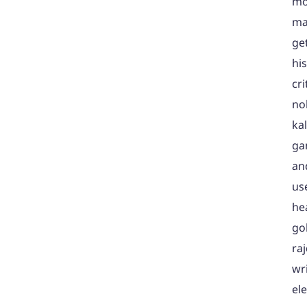
mo
ma
ge
hi
cri
no
ka
ga
an
us
he
go
ra
wr
el