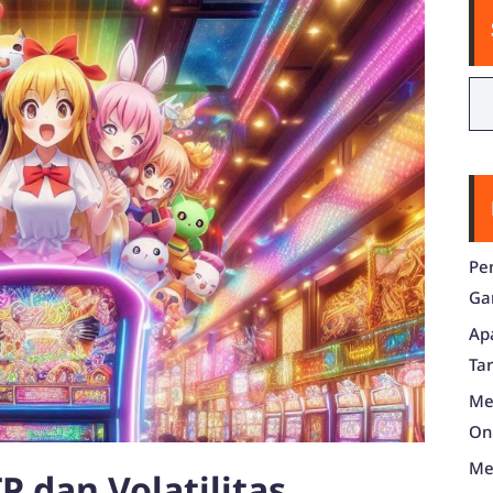
Pe
Ga
Ap
Ta
Me
On
Me
 dan Volatilitas