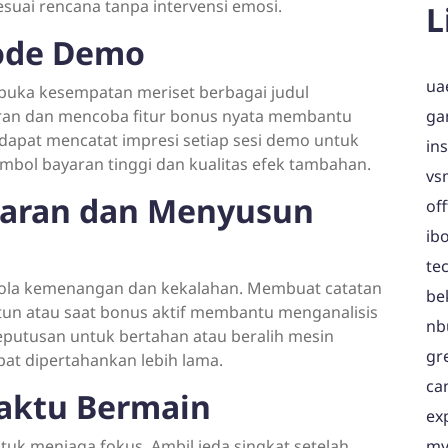
esuai rencana tanpa intervensi emosi.
L
ode Demo
ua
uka kesempatan meriset berbagai judul
aran dan mencoba fitur bonus nyata membantu
ga
dapat mencatat impresi setiap sesi demo untuk
ins
ol bayaran tinggi dan kualitas efek tambahan.
vs
aran dan Menyusun
of
ib
te
 pola kemenangan dan kekalahan. Membuat catatan
be
un atau saat bonus aktif membantu menganalisis
nb
keputusan untuk bertahan atau beralih mesin
gr
pat dipertahankan lebih lama.
ca
aktu Bermain
ex
uk menjaga fokus. Ambil jeda singkat setelah
my