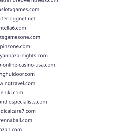
althmoreoverfitness.com
pslotxgames.com
uterloggnet.net
ntella6.com
otsgamesone.com
spinzone.com
lyanbazarnights.com
p-online-casino-usa.com
nghuidoor.com
owingtravel.com
neniki.com
andiospecialists.com
dicalcare7.com
tennaball.com
bzah.com