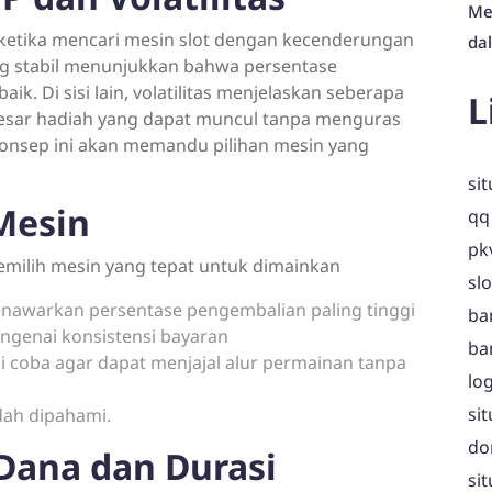
Me
 ketika mencari mesin slot dengan kecenderungan
da
g stabil menunjukkan bahwa persentase
k. Di sisi lain, volatilitas menjelaskan seberapa
L
besar hadiah yang dapat muncul tanpa menguras
onsep ini akan memandu pilihan mesin yang
si
Mesin
qq
pk
memilih mesin yang tepat untuk dimainkan
sl
enawarkan persentase pengembalian paling tinggi
ba
ngenai konsistensi bayaran
ba
i coba agar dapat menjajal alur permainan tanpa
lo
si
dah dipahami.
do
Dana dan Durasi
sit