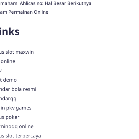
mahami Ahlicasino: Hal Besar Berikutnya
lam Permainan Online
inks
tus slot maxwin
 online
v
ot demo
ndar bola resmi
ndarqq
gin pkv games
tus poker
minoqq online
us slot terpercaya