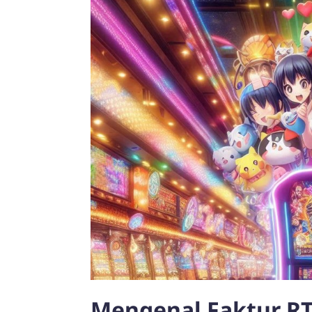
Mengenal Faktur RTP