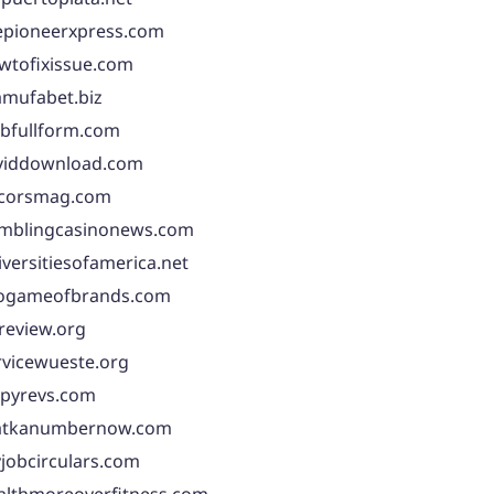
epioneerxpress.com
wtofixissue.com
amufabet.biz
bfullform.com
lviddownload.com
corsmag.com
mblingcasinonews.com
iversitiesofamerica.net
ogameofbrands.com
review.org
rvicewueste.org
ppyrevs.com
tkanumbernow.com
jobcirculars.com