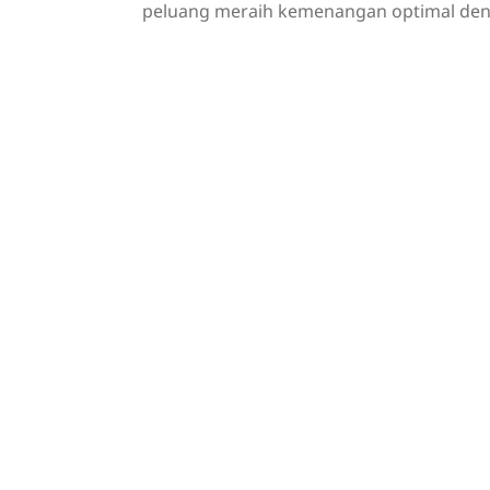
peluang meraih kemenangan optimal deng