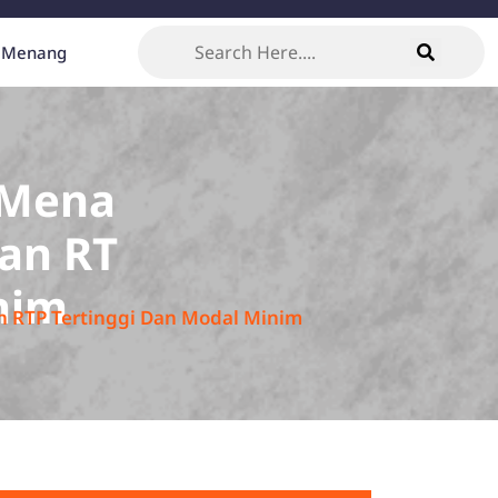
 Menang
 Mena
gan RT
nim
n RTP Tertinggi Dan Modal Minim