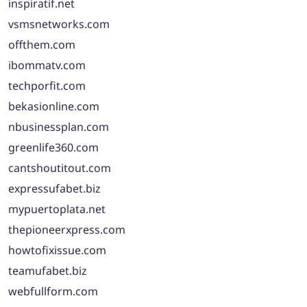
inspiratif.net
vsmsnetworks.com
offthem.com
ibommatv.com
techporfit.com
bekasionline.com
nbusinessplan.com
greenlife360.com
cantshoutitout.com
expressufabet.biz
mypuertoplata.net
thepioneerxpress.com
howtofixissue.com
teamufabet.biz
webfullform.com