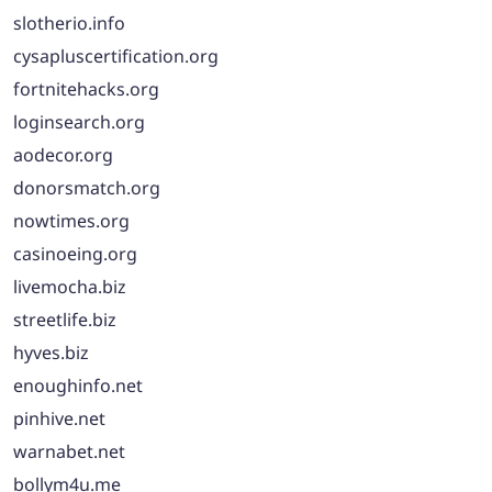
slotherio.info
cysapluscertification.org
fortnitehacks.org
loginsearch.org
aodecor.org
donorsmatch.org
nowtimes.org
casinoeing.org
livemocha.biz
streetlife.biz
hyves.biz
enoughinfo.net
pinhive.net
warnabet.net
bollym4u.me