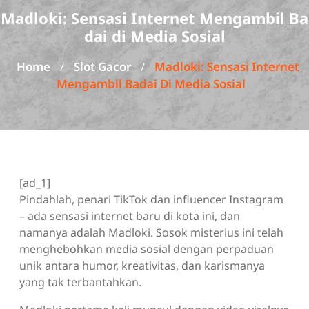
Madloki: Sensasi Internet Mengambil Ba
dai di Media Sosial
Home
Slot Gacor
Madloki: Sensasi Internet
/
/
Mengambil Badai Di Media Sosial
[ad_1]
Pindahlah, penari TikTok dan influencer Instagram
– ada sensasi internet baru di kota ini, dan
namanya adalah Madloki. Sosok misterius ini telah
menghebohkan media sosial dengan perpaduan
unik antara humor, kreativitas, dan karismanya
yang tak terbantahkan.