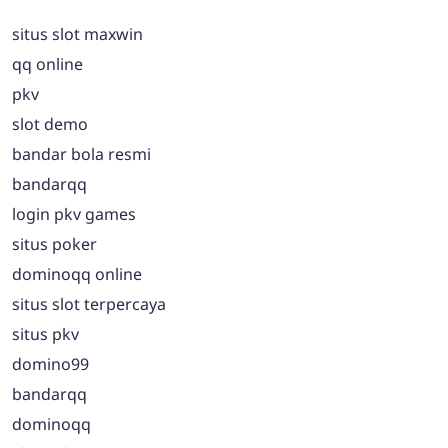
situs slot maxwin
qq online
pkv
slot demo
bandar bola resmi
bandarqq
login pkv games
situs poker
dominoqq online
situs slot terpercaya
situs pkv
domino99
bandarqq
dominoqq