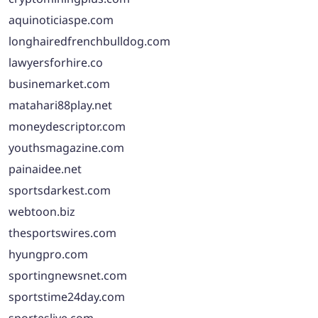
aquinoticiaspe.com
longhairedfrenchbulldog.com
lawyersforhire.co
businemarket.com
matahari88play.net
moneydescriptor.com
youthsmagazine.com
painaidee.net
sportsdarkest.com
webtoon.biz
thesportswires.com
hyungpro.com
sportingnewsnet.com
sportstime24day.com