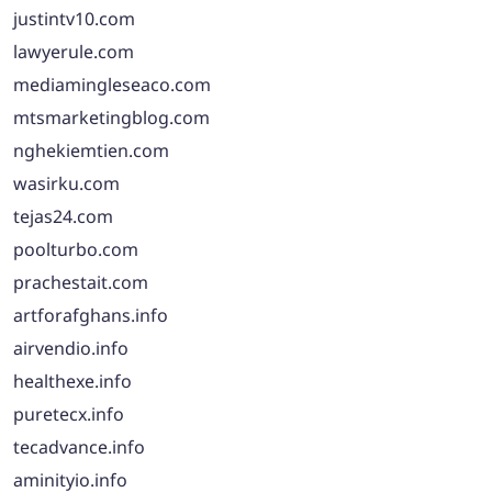
justintv10.com
lawyerule.com
mediamingleseaco.com
mtsmarketingblog.com
nghekiemtien.com
wasirku.com
tejas24.com
poolturbo.com
prachestait.com
artforafghans.info
airvendio.info
healthexe.info
puretecx.info
tecadvance.info
aminityio.info