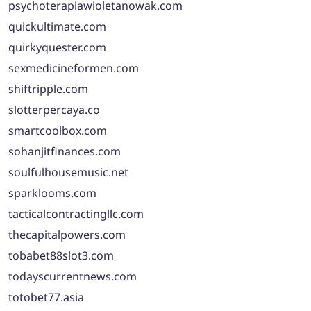
psychoterapiawioletanowak.com
quickultimate.com
quirkyquester.com
sexmedicineformen.com
shiftripple.com
slotterpercaya.co
smartcoolbox.com
sohanjitfinances.com
soulfulhousemusic.net
sparklooms.com
tacticalcontractingllc.com
thecapitalpowers.com
tobabet88slot3.com
todayscurrentnews.com
totobet77.asia