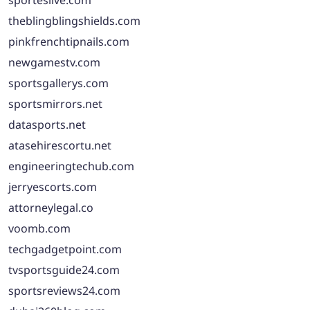
sporteslive.com
theblingblingshields.com
pinkfrenchtipnails.com
newgamestv.com
sportsgallerys.com
sportsmirrors.net
datasports.net
atasehirescortu.net
engineeringtechub.com
jerryescorts.com
attorneylegal.co
voomb.com
techgadgetpoint.com
tvsportsguide24.com
sportsreviews24.com