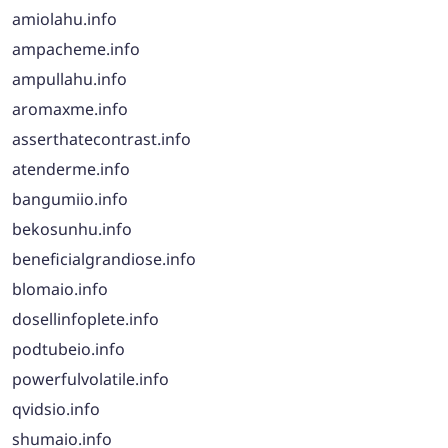
amiolahu.info
ampacheme.info
ampullahu.info
aromaxme.info
asserthatecontrast.info
atenderme.info
bangumiio.info
bekosunhu.info
beneficialgrandiose.info
blomaio.info
dosellinfoplete.info
podtubeio.info
powerfulvolatile.info
qvidsio.info
shumaio.info