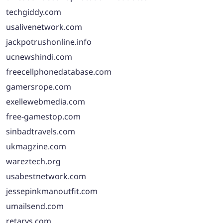
techgiddy.com
usalivenetwork.com
jackpotrushonline.info
ucnewshindi.com
freecellphonedatabase.com
gamersrope.com
exellewebmedia.com
free-gamestop.com
sinbadtravels.com
ukmagzine.com
wareztech.org
usabestnetwork.com
jessepinkmanoutfit.com
umailsend.com
retarys.com