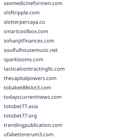
sexmedicineformen.com
shiftripple.com
slotterpercaya.co
smartcoolbox.com
sohanjitfinances.com
soulfulhousemusic.net
sparklooms.com
tacticalcontractingllc.com
thecapitalpowers.com
tobabet88slot3.com
todayscurrentnews.com
totobet77.asia
totobet77.org
trendingpublication.com
ufabettererum3.com