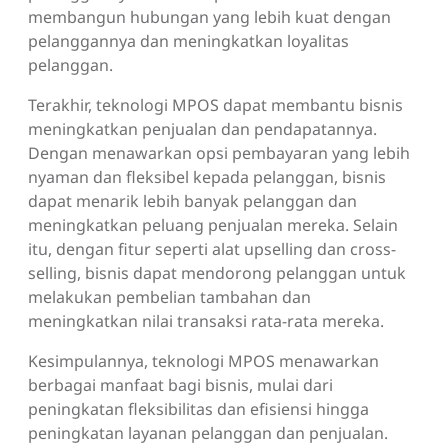
membangun hubungan yang lebih kuat dengan
pelanggannya dan meningkatkan loyalitas
pelanggan.
Terakhir, teknologi MPOS dapat membantu bisnis
meningkatkan penjualan dan pendapatannya.
Dengan menawarkan opsi pembayaran yang lebih
nyaman dan fleksibel kepada pelanggan, bisnis
dapat menarik lebih banyak pelanggan dan
meningkatkan peluang penjualan mereka. Selain
itu, dengan fitur seperti alat upselling dan cross-
selling, bisnis dapat mendorong pelanggan untuk
melakukan pembelian tambahan dan
meningkatkan nilai transaksi rata-rata mereka.
Kesimpulannya, teknologi MPOS menawarkan
berbagai manfaat bagi bisnis, mulai dari
peningkatan fleksibilitas dan efisiensi hingga
peningkatan layanan pelanggan dan penjualan.