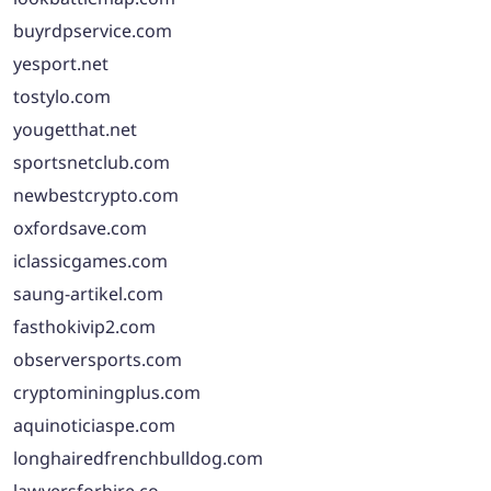
buyrdpservice.com
yesport.net
tostylo.com
yougetthat.net
sportsnetclub.com
newbestcrypto.com
oxfordsave.com
iclassicgames.com
saung-artikel.com
fasthokivip2.com
observersports.com
cryptominingplus.com
aquinoticiaspe.com
longhairedfrenchbulldog.com