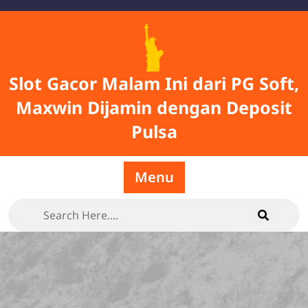
Skip
to
content
Slot Gacor Malam Ini dari PG Soft,
Maxwin Dijamin dengan Deposit
Pulsa
Menu