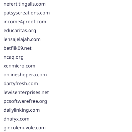
nefertitingalls.com
patsyscreations.com
income4proof.com
educaritas.org
lensajelajah.com
betflik09.net
ncaq.org
xenmicro.com
onlineshopera.com
dartyfresh.com
lewisenterprises.net
pcsoftwarefree.org
dailylinking.com
dnafyx.com
giocolenuvole.com