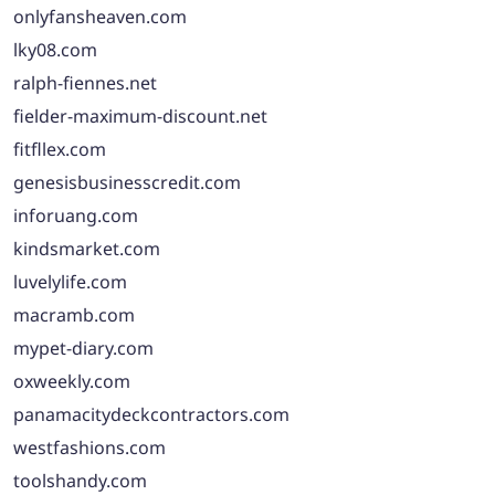
onlyfansheaven.com
lky08.com
ralph-fiennes.net
fielder-maximum-discount.net
fitfllex.com
genesisbusinesscredit.com
inforuang.com
kindsmarket.com
luvelylife.com
macramb.com
mypet-diary.com
oxweekly.com
panamacitydeckcontractors.com
westfashions.com
toolshandy.com