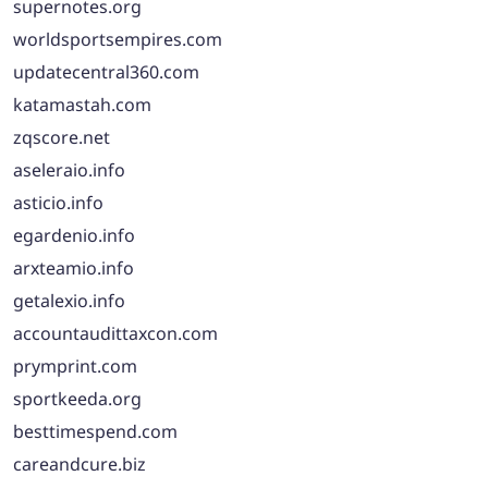
supernotes.org
worldsportsempires.com
updatecentral360.com
katamastah.com
zqscore.net
aseleraio.info
asticio.info
egardenio.info
arxteamio.info
getalexio.info
accountaudittaxcon.com
prymprint.com
sportkeeda.org
besttimespend.com
careandcure.biz