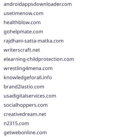
androidappsdownloader.com
usetimenow.com
healthblow.com
gohelpmate.com
rajdhani-satta-matka.com
writerscraft.net
elearning-childprotection.com
wrestling4mena.com
knowledgeforall.info
brand2lastio.com
usadigitalservices.com
socialhoppers.com
creativedream.net
n2315.com
getwebonline.com