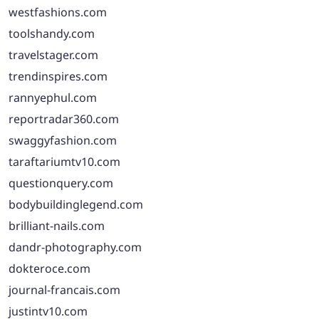
westfashions.com
toolshandy.com
travelstager.com
trendinspires.com
rannyephul.com
reportradar360.com
swaggyfashion.com
taraftariumtv10.com
questionquery.com
bodybuildinglegend.com
brilliant-nails.com
dandr-photography.com
dokteroce.com
journal-francais.com
justintv10.com