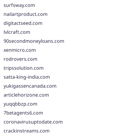
surfsway.com
nailartproduct.com
digitactseed.com
lvlcraft.com
90secondmoneyloans.com
xenmicro.com
rodrovers.com
tripssolution.com
satta-king-india.com
yukigassencanada.com
articlehorizone.com
yuqqbbzp.com
7betagents6.com
coronavirusuptodate.com
crackinstreams.com