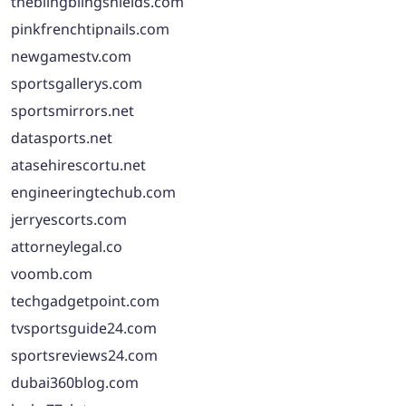
theblingblingshields.com
pinkfrenchtipnails.com
newgamestv.com
sportsgallerys.com
sportsmirrors.net
datasports.net
atasehirescortu.net
engineeringtechub.com
jerryescorts.com
attorneylegal.co
voomb.com
techgadgetpoint.com
tvsportsguide24.com
sportsreviews24.com
dubai360blog.com