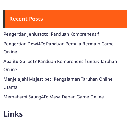
Recent Posts
Pengertian Jeniustoto: Panduan Komprehensif
Pengertian Dewi4D: Panduan Pemula Bermain Game
Online
Apa itu Gajibet? Panduan Komprehensif untuk Taruhan
Online
Menjelajahi Majestibet: Pengalaman Taruhan Online
Utama
Memahami Saung4D: Masa Depan Game Online
Links