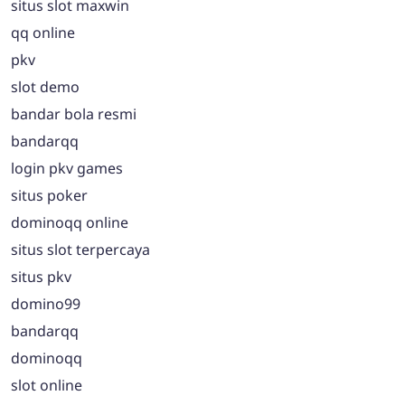
situs slot maxwin
qq online
pkv
slot demo
bandar bola resmi
bandarqq
login pkv games
situs poker
dominoqq online
situs slot terpercaya
situs pkv
domino99
bandarqq
dominoqq
slot online