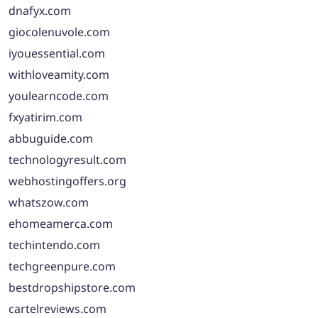
dnafyx.com
giocolenuvole.com
iyouessential.com
withloveamity.com
youlearncode.com
fxyatirim.com
abbuguide.com
technologyresult.com
webhostingoffers.org
whatszow.com
ehomeamerca.com
techintendo.com
techgreenpure.com
bestdropshipstore.com
cartelreviews.com