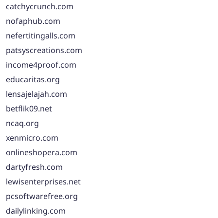
catchycrunch.com
nofaphub.com
nefertitingalls.com
patsyscreations.com
income4proof.com
educaritas.org
lensajelajah.com
betflik09.net
ncaq.org
xenmicro.com
onlineshopera.com
dartyfresh.com
lewisenterprises.net
pcsoftwarefree.org
dailylinking.com