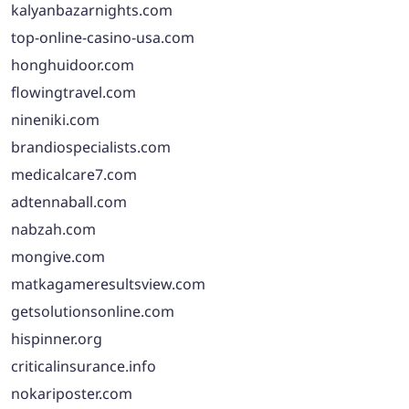
kalyanbazarnights.com
top-online-casino-usa.com
honghuidoor.com
flowingtravel.com
nineniki.com
brandiospecialists.com
medicalcare7.com
adtennaball.com
nabzah.com
mongive.com
matkagameresultsview.com
getsolutionsonline.com
hispinner.org
criticalinsurance.info
nokariposter.com