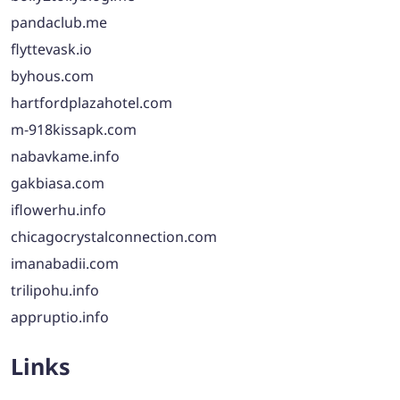
pandaclub.me
flyttevask.io
byhous.com
hartfordplazahotel.com
m-918kissapk.com
nabavkame.info
gakbiasa.com
iflowerhu.info
chicagocrystalconnection.com
imanabadii.com
trilipohu.info
appruptio.info
Links