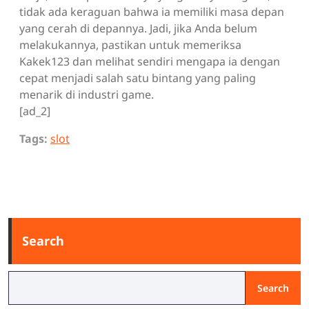
tidak ada keraguan bahwa ia memiliki masa depan
yang cerah di depannya. Jadi, jika Anda belum
melakukannya, pastikan untuk memeriksa
Kakek123 dan melihat sendiri mengapa ia dengan
cepat menjadi salah satu bintang yang paling
menarik di industri game.
[ad_2]
Tags:
slot
Search
Search