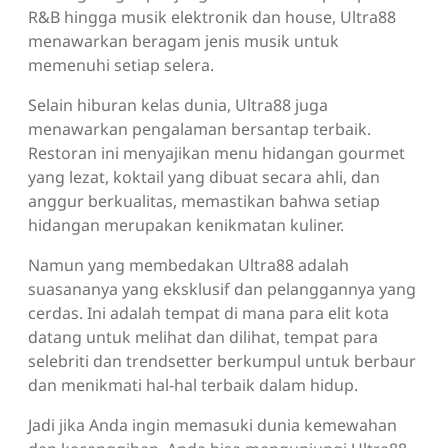
R&B hingga musik elektronik dan house, Ultra88
menawarkan beragam jenis musik untuk
memenuhi setiap selera.
Selain hiburan kelas dunia, Ultra88 juga
menawarkan pengalaman bersantap terbaik.
Restoran ini menyajikan menu hidangan gourmet
yang lezat, koktail yang dibuat secara ahli, dan
anggur berkualitas, memastikan bahwa setiap
hidangan merupakan kenikmatan kuliner.
Namun yang membedakan Ultra88 adalah
suasananya yang eksklusif dan pelanggannya yang
cerdas. Ini adalah tempat di mana para elit kota
datang untuk melihat dan dilihat, tempat para
selebriti dan trendsetter berkumpul untuk berbaur
dan menikmati hal-hal terbaik dalam hidup.
Jadi jika Anda ingin memasuki dunia kemewahan