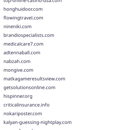
top-online-casino-usa.com
honghuidoor.com
flowingtravel.com
nineniki.com
brandiospecialists.com
medicalcare7.com
adtennaball.com
nabzah.com
mongive.com
matkagameresultsview.com
getsolutionsonline.com
hispinner.org
criticalinsurance.info
nokariposter.com
kalyan-guessing-nightplay.com