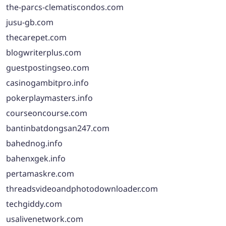
the-parcs-clematiscondos.com
jusu-gb.com
thecarepet.com
blogwriterplus.com
guestpostingseo.com
casinogambitpro.info
pokerplaymasters.info
courseoncourse.com
bantinbatdongsan247.com
bahednog.info
bahenxgek.info
pertamaskre.com
threadsvideoandphotodownloader.com
techgiddy.com
usalivenetwork.com