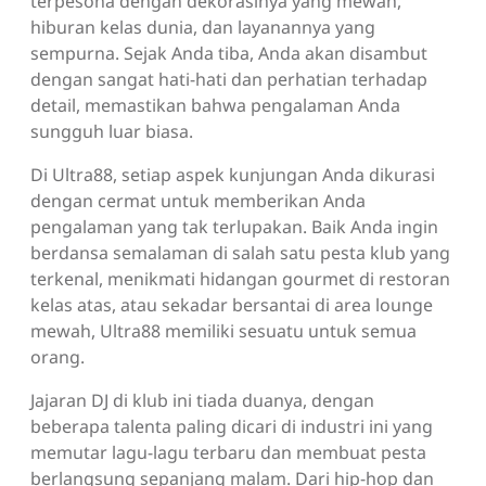
terpesona dengan dekorasinya yang mewah,
hiburan kelas dunia, dan layanannya yang
sempurna. Sejak Anda tiba, Anda akan disambut
dengan sangat hati-hati dan perhatian terhadap
detail, memastikan bahwa pengalaman Anda
sungguh luar biasa.
Di Ultra88, setiap aspek kunjungan Anda dikurasi
dengan cermat untuk memberikan Anda
pengalaman yang tak terlupakan. Baik Anda ingin
berdansa semalaman di salah satu pesta klub yang
terkenal, menikmati hidangan gourmet di restoran
kelas atas, atau sekadar bersantai di area lounge
mewah, Ultra88 memiliki sesuatu untuk semua
orang.
Jajaran DJ di klub ini tiada duanya, dengan
beberapa talenta paling dicari di industri ini yang
memutar lagu-lagu terbaru dan membuat pesta
berlangsung sepanjang malam. Dari hip-hop dan