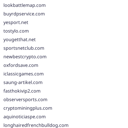
lookbattlemap.com
buyrdpservice.com
yesport.net
tostylo.com
yougetthat.net
sportsnetclub.com
newbestcrypto.com
oxfordsave.com
iclassicgames.com
saung-artikel.com
fasthokivip2.com
observersports.com
cryptominingplus.com
aquinoticiaspe.com
longhairedfrenchbulldog.com