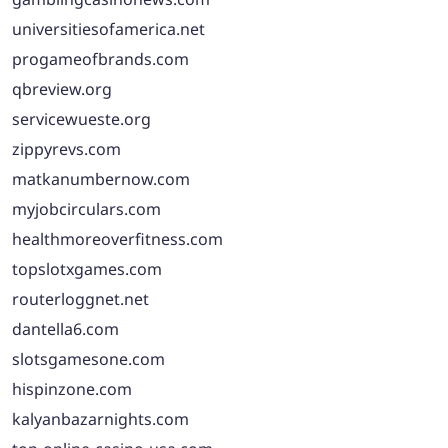
universitiesofamerica.net
progameofbrands.com
qbreview.org
servicewueste.org
zippyrevs.com
matkanumbernow.com
myjobcirculars.com
healthmoreoverfitness.com
topslotxgames.com
routerloggnet.net
dantella6.com
slotsgamesone.com
hispinzone.com
kalyanbazarnights.com