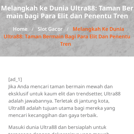
Melangkah ke Dunia Ultra88: Taman Ber
main bagi Para Elit dan Penentu Tren
Home
Slot Gacor
Melangkah Ke Dunia
/
/
Ultra88: Taman Bermain Bagi Para Elit Dan Penentu
Tren
[ad_1]
Jika Anda mencari taman bermain mewah dan
eksklusif untuk kaum elit dan trendsetter, Ultra88
adalah jawabannya. Terletak di jantung kota,
Ultra88 adalah tujuan utama bagi mereka yang
mencari kecanggihan dan gaya terbaik.
Masuki dunia Ultra88 dan bersiaplah untuk