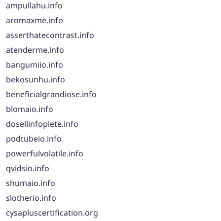
ampullahu.info
aromaxme.info
asserthatecontrast.info
atenderme.info
bangumiio.info
bekosunhu.info
beneficialgrandiose.info
blomaio.info
dosellinfoplete.info
podtubeio.info
powerfulvolatile.info
qvidsio.info
shumaio.info
slotherio.info
cysapluscertification.org