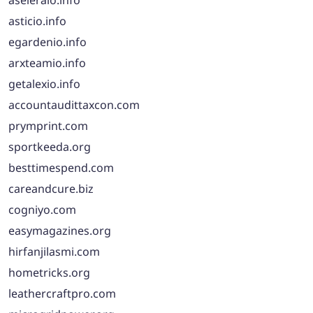
aseleraio.info
asticio.info
egardenio.info
arxteamio.info
getalexio.info
accountaudittaxcon.com
prymprint.com
sportkeeda.org
besttimespend.com
careandcure.biz
cogniyo.com
easymagazines.org
hirfanjilasmi.com
hometricks.org
leathercraftpro.com