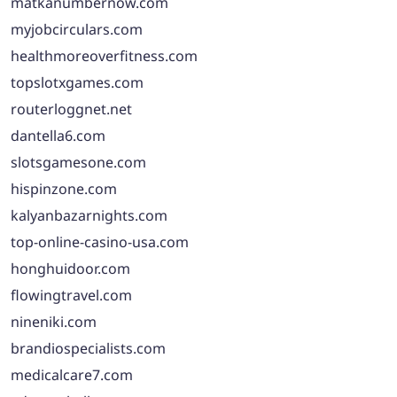
matkanumbernow.com
myjobcirculars.com
healthmoreoverfitness.com
topslotxgames.com
routerloggnet.net
dantella6.com
slotsgamesone.com
hispinzone.com
kalyanbazarnights.com
top-online-casino-usa.com
honghuidoor.com
flowingtravel.com
nineniki.com
brandiospecialists.com
medicalcare7.com