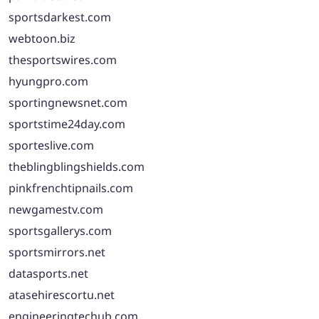
sportsdarkest.com
webtoon.biz
thesportswires.com
hyungpro.com
sportingnewsnet.com
sportstime24day.com
sporteslive.com
theblingblingshields.com
pinkfrenchtipnails.com
newgamestv.com
sportsgallerys.com
sportsmirrors.net
datasports.net
atasehirescortu.net
engineeringtechub.com