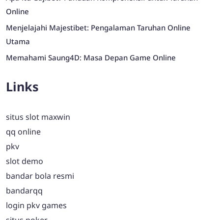
Online
Menjelajahi Majestibet: Pengalaman Taruhan Online
Utama
Memahami Saung4D: Masa Depan Game Online
Links
situs slot maxwin
qq online
pkv
slot demo
bandar bola resmi
bandarqq
login pkv games