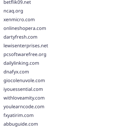
betflik09.net
ncaq.org
xenmicro.com
onlineshopera.com
dartyfresh.com
lewisenterprises.net
pcsoftwarefree.org
dailylinking.com
dnafyx.com
giocolenuvole.com
iyouessential.com
withloveamity.com
youlearncode.com
fxyatirim.com
abbuguide.com