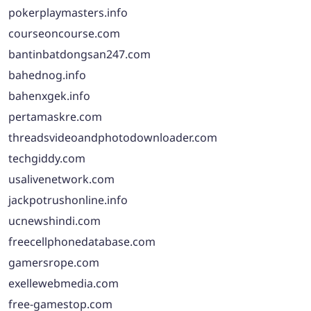
pokerplaymasters.info
courseoncourse.com
bantinbatdongsan247.com
bahednog.info
bahenxgek.info
pertamaskre.com
threadsvideoandphotodownloader.com
techgiddy.com
usalivenetwork.com
jackpotrushonline.info
ucnewshindi.com
freecellphonedatabase.com
gamersrope.com
exellewebmedia.com
free-gamestop.com