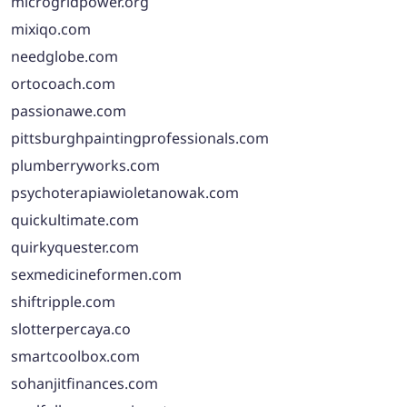
microgridpower.org
mixiqo.com
needglobe.com
ortocoach.com
passionawe.com
pittsburghpaintingprofessionals.com
plumberryworks.com
psychoterapiawioletanowak.com
quickultimate.com
quirkyquester.com
sexmedicineformen.com
shiftripple.com
slotterpercaya.co
smartcoolbox.com
sohanjitfinances.com