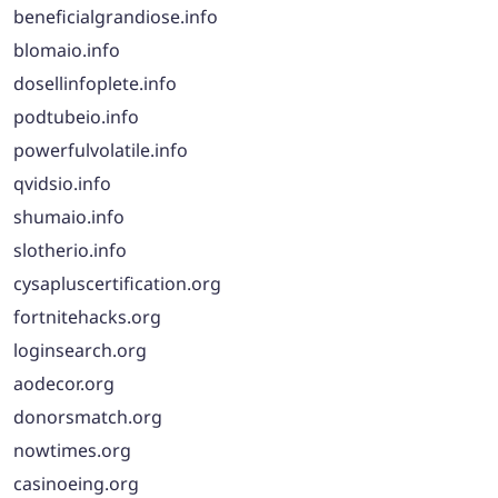
beneficialgrandiose.info
blomaio.info
dosellinfoplete.info
podtubeio.info
powerfulvolatile.info
qvidsio.info
shumaio.info
slotherio.info
cysapluscertification.org
fortnitehacks.org
loginsearch.org
aodecor.org
donorsmatch.org
nowtimes.org
casinoeing.org