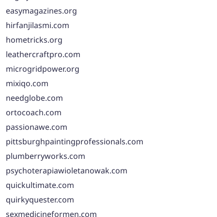
easymagazines.org
hirfanjilasmi.com
hometricks.org
leathercraftpro.com
microgridpower.org
mixiqo.com
needglobe.com
ortocoach.com
passionawe.com
pittsburghpaintingprofessionals.com
plumberryworks.com
psychoterapiawioletanowak.com
quickultimate.com
quirkyquester.com
sexmedicineformen.com