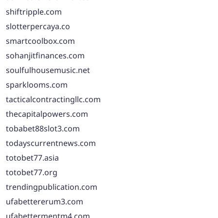
shiftripple.com
slotterpercaya.co
smartcoolbox.com
sohanjitfinances.com
soulfulhousemusic.net
sparklooms.com
tacticalcontractingllc.com
thecapitalpowers.com
tobabet88slot3.com
todayscurrentnews.com
totobet77.asia
totobet77.org
trendingpublication.com
ufabettererum3.com
ufabettermentm4.com