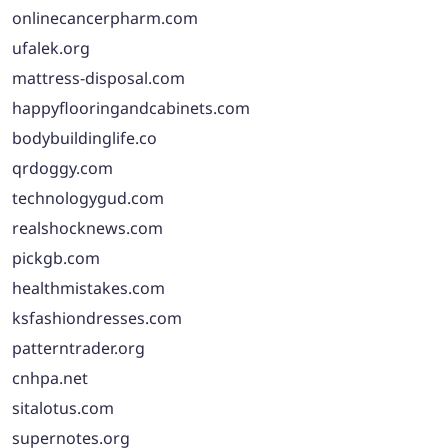
onlinecancerpharm.com
ufalek.org
mattress-disposal.com
happyflooringandcabinets.com
bodybuildinglife.co
qrdoggy.com
technologygud.com
realshocknews.com
pickgb.com
healthmistakes.com
ksfashiondresses.com
patterntrader.org
cnhpa.net
sitalotus.com
supernotes.org