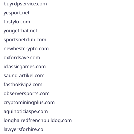
buyrdpservice.com
yesport.net
tostylo.com
yougetthat.net
sportsnetclub.com
newbestcrypto.com
oxfordsave.com
iclassicgames.com
saung-artikel.com
fasthokivip2.com
observersports.com
cryptominingplus.com
aquinoticiaspe.com
longhairedfrenchbulldog.com
lawyersforhire.co