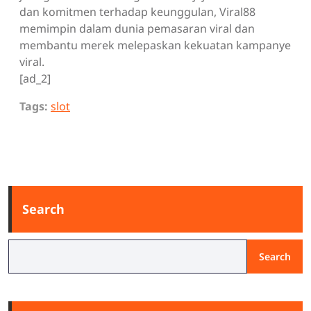
dan komitmen terhadap keunggulan, Viral88
memimpin dalam dunia pemasaran viral dan
membantu merek melepaskan kekuatan kampanye
viral.
[ad_2]
Tags:
slot
Search
Search