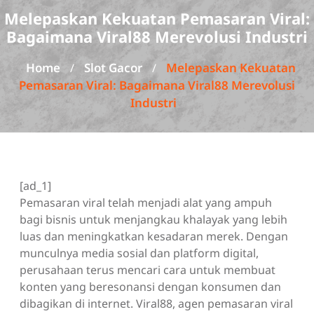
Melepaskan Kekuatan Pemasaran Viral:
Bagaimana Viral88 Merevolusi Industri
Home
Slot Gacor
Melepaskan Kekuatan
/
/
Pemasaran Viral: Bagaimana Viral88 Merevolusi
Industri
[ad_1]
Pemasaran viral telah menjadi alat yang ampuh
bagi bisnis untuk menjangkau khalayak yang lebih
luas dan meningkatkan kesadaran merek. Dengan
munculnya media sosial dan platform digital,
perusahaan terus mencari cara untuk membuat
konten yang beresonansi dengan konsumen dan
dibagikan di internet. Viral88, agen pemasaran viral