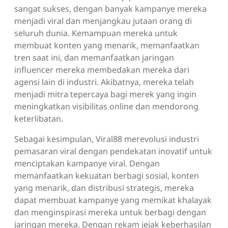
sangat sukses, dengan banyak kampanye mereka
menjadi viral dan menjangkau jutaan orang di
seluruh dunia. Kemampuan mereka untuk
membuat konten yang menarik, memanfaatkan
tren saat ini, dan memanfaatkan jaringan
influencer mereka membedakan mereka dari
agensi lain di industri. Akibatnya, mereka telah
menjadi mitra tepercaya bagi merek yang ingin
meningkatkan visibilitas online dan mendorong
keterlibatan.
Sebagai kesimpulan, Viral88 merevolusi industri
pemasaran viral dengan pendekatan inovatif untuk
menciptakan kampanye viral. Dengan
memanfaatkan kekuatan berbagi sosial, konten
yang menarik, dan distribusi strategis, mereka
dapat membuat kampanye yang memikat khalayak
dan menginspirasi mereka untuk berbagi dengan
jaringan mereka. Dengan rekam jejak keberhasilan