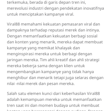
terkemuka, berada di garis depan tren ini,
merevolusi industri dengan pendekatan inovatifnya
untuk menciptakan kampanye viral.
Viral88 memahami kekuatan pemasaran viral dan
dampaknya terhadap reputasi merek dan intinya.
Dengan memanfaatkan kekuatan berbagi sosial
dan konten yang menarik, mereka dapat membuat
kampanye yang memikat khalayak dan
menginspirasi mereka untuk berbagi dengan
jaringan mereka. Tim ahli kreatif dan ahli strategi
mereka bekerja sama dengan klien untuk
mengembangkan kampanye yang tidak hanya
menghibur dan menarik tetapi juga selaras dengan
nilai -nilai merek dan pesan mereka.
Salah satu elemen kunci dari keberhasilan Viral88
adalah kemampuan mereka untuk memanfaatkan
tren saat ini dan momen budaya untuk membuat