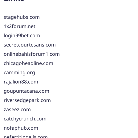
stagehubs.com
1x2forum.net
login99bet.com
secretcourtesans.com
onlinebahisforum1.com
chicagoheadline.com
camming.org
rajalion88.com
goupuntacana.com
riversedgepark.com
zaseez.com
catchycrunch.com
nofaphub.com
nefertitingalls.com