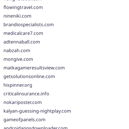
flowingtravel.com
nineniki.com
brandiospecialists.com
medicalcare7.com
adtennaball.com
nabzah.com
mongive.com
matkagameresultsview.com
getsolutionsonline.com
hispinner.org
criticalinsurance.info
nokariposter.com
kalyan-guessing-nightplay.com
gameofpanels.com
androidappsdownloader.com