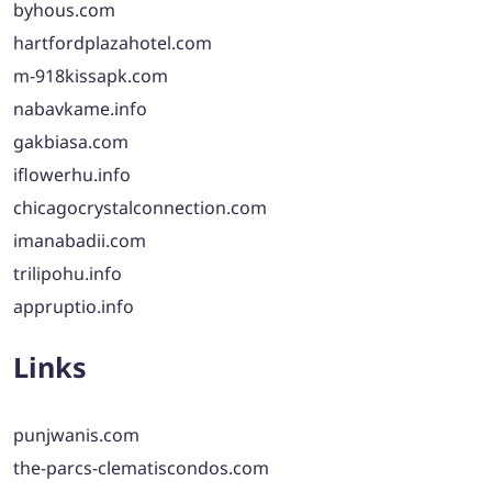
byhous.com
hartfordplazahotel.com
m-918kissapk.com
nabavkame.info
gakbiasa.com
iflowerhu.info
chicagocrystalconnection.com
imanabadii.com
trilipohu.info
appruptio.info
Links
punjwanis.com
the-parcs-clematiscondos.com