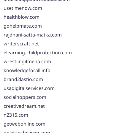
usetimenow.com
healthblow.com
gohelpmate.com
rajdhani-satta-matka.com
writerscraft.net
elearning-childprotection.com
wrestling4mena.com
knowledgeforall.info
brand2lastio.com
usadigitalservices.com
socialhoppers.com
creativedream.net
n2315.com
getwebonline.com
onlyfansheaven.com