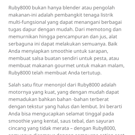
Ruby8000 bukan hanya blender atau pengolah
makanan-ini adalah pembangkit tenaga listrik
multi-fungsional yang dapat menangani berbagai
tugas dapur dengan mudah. Dari memotong dan
memurnikan hingga pencampuran dan jus, alat
serbaguna ini dapat melakukan semuanya. Baik
Anda menyiapkan smoothie untuk sarapan,
membuat salsa buatan sendiri untuk pesta, atau
membuat makanan gourmet untuk makan malam,
Ruby8000 telah membuat Anda tertutup.
Salah satu fitur menonjol dari Ruby8000 adalah
motornya yang kuat, yang dengan mudah dapat
memadukan bahkan bahan -bahan terberat
dengan tekstur yang halus dan lembut. Ini berarti
Anda bisa mengucapkan selamat tinggal pada
smoothie yang kental, saus tebal, dan sayuran
cincang yang tidak merata – dengan Ruby8000,