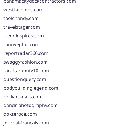
panamacitydeckcontractors.com
westfashions.com
toolshandy.com
travelstager.com
trendinspires.com
rannyephul.com
reportradar360.com
swaggyfashion.com
taraftariumtv10.com
questionquery.com
bodybuildinglegend.com
brilliant-nails.com
dandr-photography.com
dokteroce.com
journal-francais.com