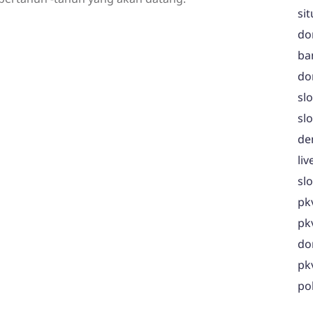
si
do
ba
do
slo
sl
de
liv
sl
pk
pk
do
pk
po