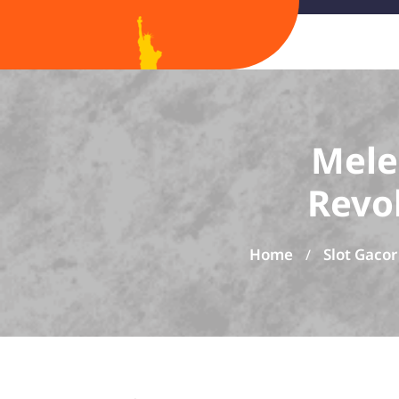
Skip
to
content
Slot Gacor Malam Ini
dari PG Soft, Maxwin
Mele
Dijamin dengan Deposit
Pulsa
Revo
Home
Slot Gacor
/