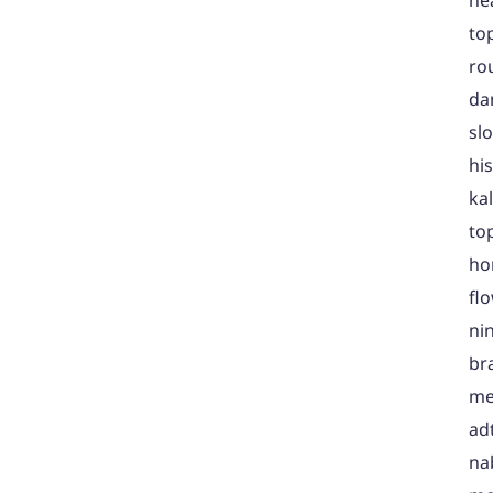
he
to
ro
da
sl
hi
ka
to
ho
fl
ni
br
me
ad
na