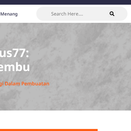
 Menang
us77:
Pembu
ogi Dalam Pembuatan