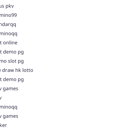
tus pkv
mino99
ndarqq
minoqq
t online
ot demo pg
mo slot pg
e draw hk lotto
ot demo pg
v games
v
minoqq
v games
ker