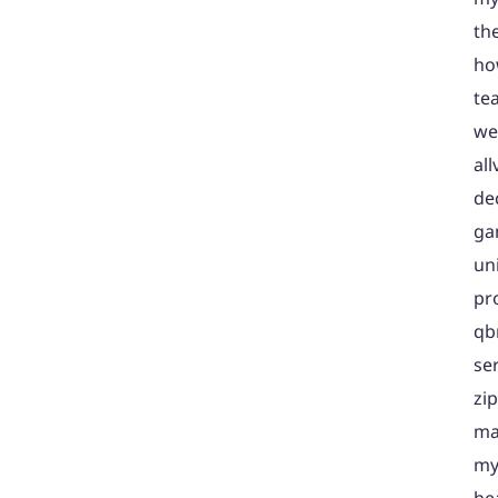
th
ho
te
we
al
de
ga
un
pr
qb
se
zi
ma
my