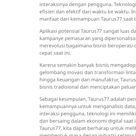
interaksinya dengan pengguna. Teknologi 
efisien dan efektif dari waktu ke waktu. 
manfaat dari kemampuan Taurus77 saat 
Aplikasi potensial Taurus77 sangat luas dan
kampanye pemasaran yang dipersonalisasi
merevolusi bagaimana bisnis beroperasi 
cepat saat ini.
Karena semakin banyak bisnis mengadopsi
gelombang inovasi dan transformasi lintas
hingga keuangan dan manufaktur, Tauru
bisnis tradisional dan menciptakan pelu
Sebagai kesimpulan, Taurus77 adalah pe
kemampuannya untuk menganalisis data,
interaksi pengguna, teknologi ini memilik
dan bersaing dalam ekonomi digital saat 
Taurus77, kita dapat berharap untuk meli
membentuk masa depan industri selama b