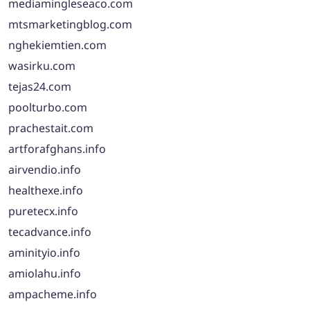
mediamingleseaco.com
mtsmarketingblog.com
nghekiemtien.com
wasirku.com
tejas24.com
poolturbo.com
prachestait.com
artforafghans.info
airvendio.info
healthexe.info
puretecx.info
tecadvance.info
aminityio.info
amiolahu.info
ampacheme.info