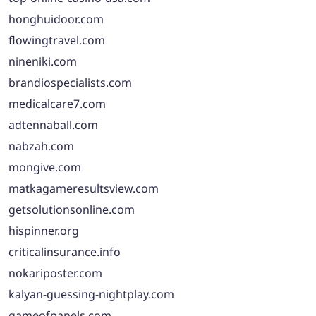
honghuidoor.com
flowingtravel.com
nineniki.com
brandiospecialists.com
medicalcare7.com
adtennaball.com
nabzah.com
mongive.com
matkagameresultsview.com
getsolutionsonline.com
hispinner.org
criticalinsurance.info
nokariposter.com
kalyan-guessing-nightplay.com
gameofpanels.com