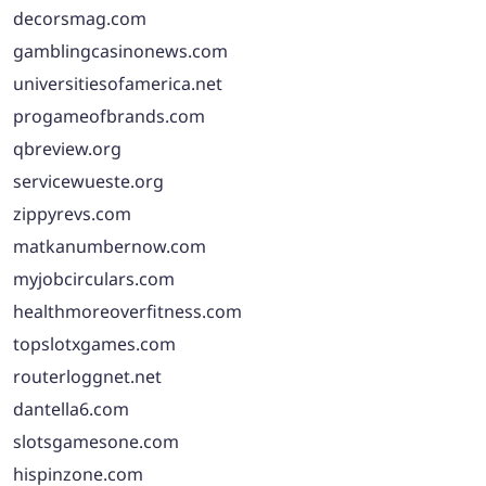
decorsmag.com
gamblingcasinonews.com
universitiesofamerica.net
progameofbrands.com
qbreview.org
servicewueste.org
zippyrevs.com
matkanumbernow.com
myjobcirculars.com
healthmoreoverfitness.com
topslotxgames.com
routerloggnet.net
dantella6.com
slotsgamesone.com
hispinzone.com