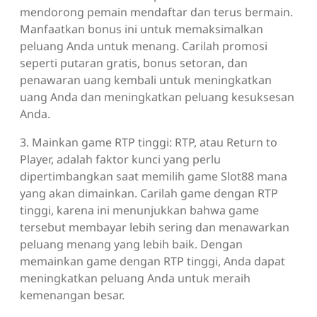
mendorong pemain mendaftar dan terus bermain.
Manfaatkan bonus ini untuk memaksimalkan
peluang Anda untuk menang. Carilah promosi
seperti putaran gratis, bonus setoran, dan
penawaran uang kembali untuk meningkatkan
uang Anda dan meningkatkan peluang kesuksesan
Anda.
3. Mainkan game RTP tinggi: RTP, atau Return to
Player, adalah faktor kunci yang perlu
dipertimbangkan saat memilih game Slot88 mana
yang akan dimainkan. Carilah game dengan RTP
tinggi, karena ini menunjukkan bahwa game
tersebut membayar lebih sering dan menawarkan
peluang menang yang lebih baik. Dengan
memainkan game dengan RTP tinggi, Anda dapat
meningkatkan peluang Anda untuk meraih
kemenangan besar.