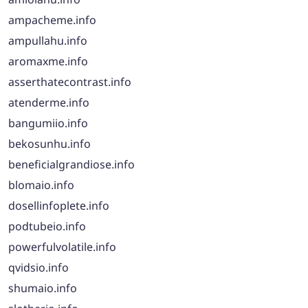
ampacheme.info
ampullahu.info
aromaxme.info
asserthatecontrast.info
atenderme.info
bangumiio.info
bekosunhu.info
beneficialgrandiose.info
blomaio.info
dosellinfoplete.info
podtubeio.info
powerfulvolatile.info
qvidsio.info
shumaio.info