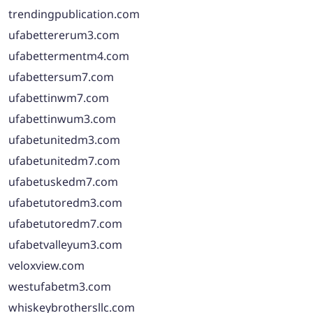
trendingpublication.com
ufabettererum3.com
ufabettermentm4.com
ufabettersum7.com
ufabettinwm7.com
ufabettinwum3.com
ufabetunitedm3.com
ufabetunitedm7.com
ufabetuskedm7.com
ufabetutoredm3.com
ufabetutoredm7.com
ufabetvalleyum3.com
veloxview.com
westufabetm3.com
whiskeybrothersllc.com