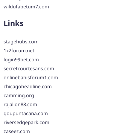
wildufabetum7.com
Links
stagehubs.com
1x2forum.net
login99bet.com
secretcourtesans.com
onlinebahisforum1.com
chicagoheadline.com
camming.org
rajalion88.com
goupuntacana.com
riversedgepark.com
zaseez.com