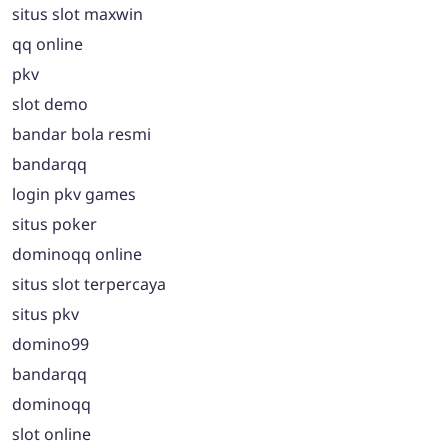
situs slot maxwin
qq online
pkv
slot demo
bandar bola resmi
bandarqq
login pkv games
situs poker
dominoqq online
situs slot terpercaya
situs pkv
domino99
bandarqq
dominoqq
slot online