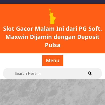
Skip
to
content
Slot Gacor Malam Ini dari PG Soft,
Maxwin Dijamin dengan Deposit
Pulsa
Menu