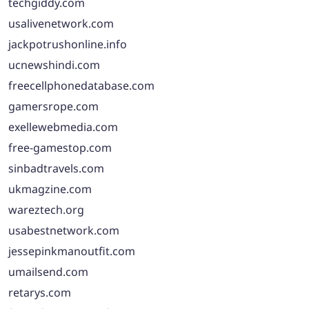
techgiddy.com
usalivenetwork.com
jackpotrushonline.info
ucnewshindi.com
freecellphonedatabase.com
gamersrope.com
exellewebmedia.com
free-gamestop.com
sinbadtravels.com
ukmagzine.com
wareztech.org
usabestnetwork.com
jessepinkmanoutfit.com
umailsend.com
retarys.com