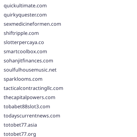
quickultimate.com
quirkyquester.com
sexmedicineformen.com
shiftripple.com
slotterpercaya.co
smartcoolbox.com
sohanjitfinances.com
soulfulhousemusic.net
sparklooms.com
tacticalcontractingllc.com
thecapitalpowers.com
tobabet88slot3.com
todayscurrentnews.com
totobet77.asia
totobet77.org