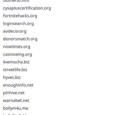
slotherio.info
cysapluscertification.org
fortnitehacks.org
loginsearch.org
aodecor.org
donorsmatch.org
nowtimes.org
casinoeing.org
livemocha.biz
streetlife.biz
hyves.biz
enoughinfo.net
pinhive.net
warnabet.net
bollym4u.me