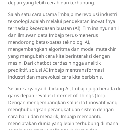
depan yang lebih cerah dan terhubung.
Salah satu cara utama Imbajp merevolusi industri
teknologi adalah melalui pendekatan inovatifnya
terhadap kecerdasan buatan (AI). Tim insinyur ahli
dan ilmuwan data Imbajp terus-menerus
mendorong batas-batas teknologi AI,
mengembangkan algoritma dan model mutakhir
yang mengubah cara kita berinteraksi dengan
mesin. Dari chatbot cerdas hingga analitik
prediktif, solusi AI Imbajp mentransformasi
industri dan merevolusi cara kita berbisnis.
Selain karyanya di bidang AI, Imbajp juga berada di
garis depan revolusi Internet of Things (IoT).
Dengan mengembangkan solusi IoT inovatif yang
menghubungkan perangkat dan sistem dengan
cara baru dan menarik, Imbajp membantu
menciptakan dunia yang lebih terhubung di mana