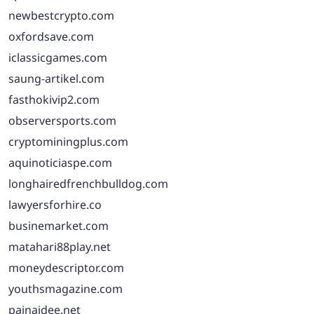
newbestcrypto.com
oxfordsave.com
iclassicgames.com
saung-artikel.com
fasthokivip2.com
observersports.com
cryptominingplus.com
aquinoticiaspe.com
longhairedfrenchbulldog.com
lawyersforhire.co
businemarket.com
matahari88play.net
moneydescriptor.com
youthsmagazine.com
painaidee.net