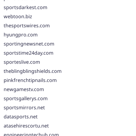
sportsdarkest.com
webtoon.biz
thesportswires.com
hyungpro.com
sportingnewsnet.com
sportstime24day.com
sporteslive.com
theblingblingshields.com
pinkfrenchtipnails.com
newgamestv.com
sportsgallerys.com
sportsmirrors.net
datasports.net
atasehirescortu.net
engineeringtechub.com