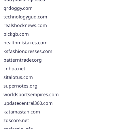
qrdoggy.com
technologygud.com
realshocknews.com
pickgb.com
healthmistakes.com
ksfashiondresses.com
patterntrader.org
cnhpa.net
sitalotus.com
supernotes.org
worldsportsempires.com
updatecentral360.com
katamastah.com
zqscore.net