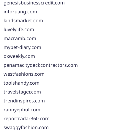
genesisbusinesscredit.com
inforuang.com
kindsmarket.com
luvelylife.com
macramb.com
mypet-diary.com
oxweekly.com
panamacitydeckcontractors.com
westfashions.com
toolshandy.com
travelstager.com
trendinspires.com
rannyephul.com
reportradar360.com
swaggyfashion.com