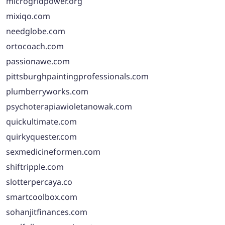
microgridpower.org
mixiqo.com
needglobe.com
ortocoach.com
passionawe.com
pittsburghpaintingprofessionals.com
plumberryworks.com
psychoterapiawioletanowak.com
quickultimate.com
quirkyquester.com
sexmedicineformen.com
shiftripple.com
slotterpercaya.co
smartcoolbox.com
sohanjitfinances.com