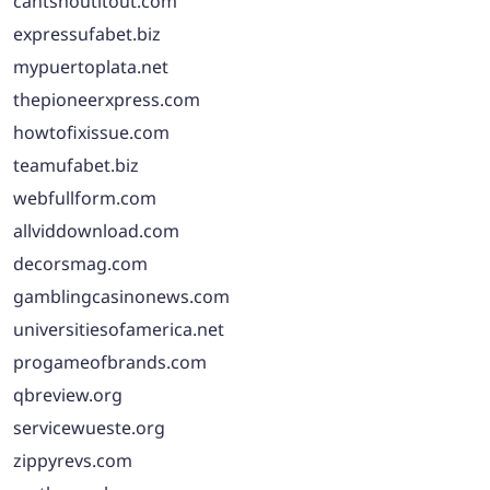
cantshoutitout.com
expressufabet.biz
mypuertoplata.net
thepioneerxpress.com
howtofixissue.com
teamufabet.biz
webfullform.com
allviddownload.com
decorsmag.com
gamblingcasinonews.com
universitiesofamerica.net
progameofbrands.com
qbreview.org
servicewueste.org
zippyrevs.com