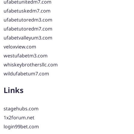
ufabetunitedm7.com
ufabetuskedm7.com
ufabetutoredm3.com
ufabetutoredm7.com
ufabetvalleyum3.com
veloxview.com
westufabetm3.com
whiskeybrothersllc.com
wildufabetum7.com
Links
stagehubs.com
1x2forum.net
login99bet.com