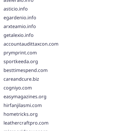
aseleraio.info
asticio.info
egardenio.info
arxteamio.info
getalexio.info
accountaudittaxcon.com
prymprint.com
sportkeeda.org
besttimespend.com
careandcure.biz
cogniyo.com
easymagazines.org
hirfanjilasmi.com
hometricks.org
leathercraftpro.com