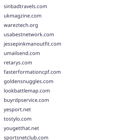
sinbadtravels.com
ukmagzine.com
wareztech.org
usabestnetwork.com
jessepinkmanoutfit.com
umailsend.com
retarys.com
fasterformationcpf.com
goldensnuggles.com
lookbattlemap.com
buyrdpservice.com
yesport.net
tostylo.com
yougetthat.net
sportsnetclub.com