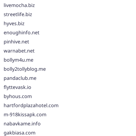
livemocha.biz
streetlife.biz
hyves.biz
enoughinfo.net
pinhive.net
warnabet.net
bollym4u.me
bolly2tollyblog.me
pandaclub.me
flyttevask.io
byhous.com
hartfordplazahotel.com
m-918kissapk.com
nabavkame.info
gakbiasa.com