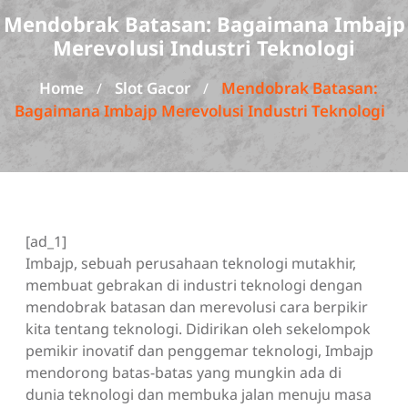
Mendobrak Batasan: Bagaimana Imbajp
Merevolusi Industri Teknologi
Home
Slot Gacor
Mendobrak Batasan:
/
/
Bagaimana Imbajp Merevolusi Industri Teknologi
[ad_1]
Imbajp, sebuah perusahaan teknologi mutakhir,
membuat gebrakan di industri teknologi dengan
mendobrak batasan dan merevolusi cara berpikir
kita tentang teknologi. Didirikan oleh sekelompok
pemikir inovatif dan penggemar teknologi, Imbajp
mendorong batas-batas yang mungkin ada di
dunia teknologi dan membuka jalan menuju masa