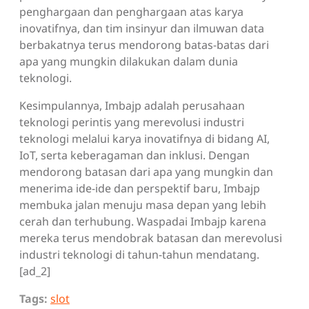
penghargaan dan penghargaan atas karya
inovatifnya, dan tim insinyur dan ilmuwan data
berbakatnya terus mendorong batas-batas dari
apa yang mungkin dilakukan dalam dunia
teknologi.
Kesimpulannya, Imbajp adalah perusahaan
teknologi perintis yang merevolusi industri
teknologi melalui karya inovatifnya di bidang AI,
IoT, serta keberagaman dan inklusi. Dengan
mendorong batasan dari apa yang mungkin dan
menerima ide-ide dan perspektif baru, Imbajp
membuka jalan menuju masa depan yang lebih
cerah dan terhubung. Waspadai Imbajp karena
mereka terus mendobrak batasan dan merevolusi
industri teknologi di tahun-tahun mendatang.
[ad_2]
Tags:
slot