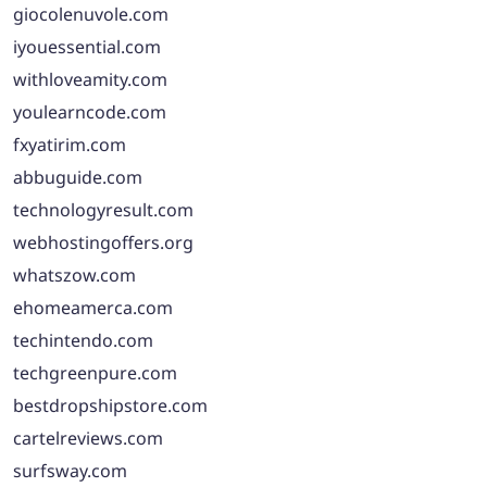
giocolenuvole.com
iyouessential.com
withloveamity.com
youlearncode.com
fxyatirim.com
abbuguide.com
technologyresult.com
webhostingoffers.org
whatszow.com
ehomeamerca.com
techintendo.com
techgreenpure.com
bestdropshipstore.com
cartelreviews.com
surfsway.com