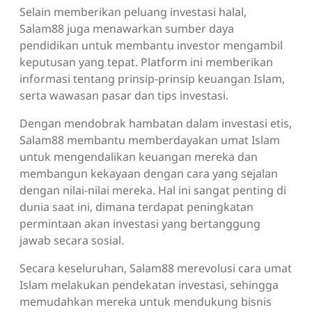
Selain memberikan peluang investasi halal,
Salam88 juga menawarkan sumber daya
pendidikan untuk membantu investor mengambil
keputusan yang tepat. Platform ini memberikan
informasi tentang prinsip-prinsip keuangan Islam,
serta wawasan pasar dan tips investasi.
Dengan mendobrak hambatan dalam investasi etis,
Salam88 membantu memberdayakan umat Islam
untuk mengendalikan keuangan mereka dan
membangun kekayaan dengan cara yang sejalan
dengan nilai-nilai mereka. Hal ini sangat penting di
dunia saat ini, dimana terdapat peningkatan
permintaan akan investasi yang bertanggung
jawab secara sosial.
Secara keseluruhan, Salam88 merevolusi cara umat
Islam melakukan pendekatan investasi, sehingga
memudahkan mereka untuk mendukung bisnis