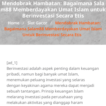
Mendobrak Hambatan: Bagaimana Sala
m88 Memberdayakan Umat Islam untuk
Berinvestasi Secara Etis
Home
Slot Gacor
Mendobrak Hambatan:
/
/
Bagaimana Salam88 Memberdayakan Umat Islam
Untuk Berinvestasi Secara Etis
[ad_1]
Berinvestasi adalah aspek penting dalam keuangan
pribadi, namun bagi banyak umat Islam,
menemukan peluang investasi yang selaras
dengan keyakinan agama mereka dapat menjadi
sebuah tantangan. Prinsip keuangan Islam
melarang investasi pada perusahaan yang
melakukan aktivitas yang dianggap haram