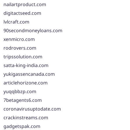
nailartproduct.com
digitactseed.com
lvlcraft.com
90secondmoneyloans.com
xenmicro.com
rodrovers.com
tripssolution.com
satta-king-india.com
yukigassencanada.com
articlehorizone.com
yuqqbbzp.com
7betagents6.com
coronavirusuptodate.com
crackinstreams.com
gadgetspak.com