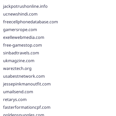
jackpotrushonline.info
ucnewshindi.com
freecellphonedatabase.com
gamersrope.com
exellewebmedia.com
free-gamestop.com
sinbadtravels.com
ukmagzine.com
wareztech.org
usabestnetwork.com
jessepinkmanoutfit.com
umailsend.com
retarys.com
fasterformationcpf.com
goldensnuggles.com