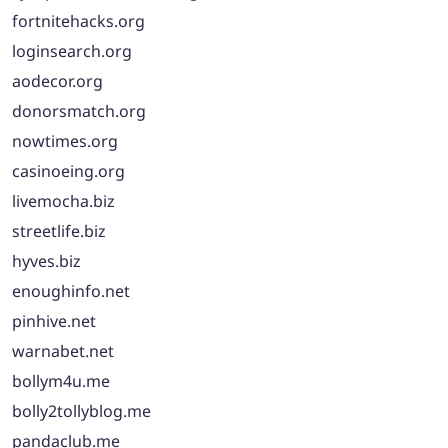
fortnitehacks.org
loginsearch.org
aodecor.org
donorsmatch.org
nowtimes.org
casinoeing.org
livemocha.biz
streetlife.biz
hyves.biz
enoughinfo.net
pinhive.net
warnabet.net
bollym4u.me
bolly2tollyblog.me
pandaclub.me