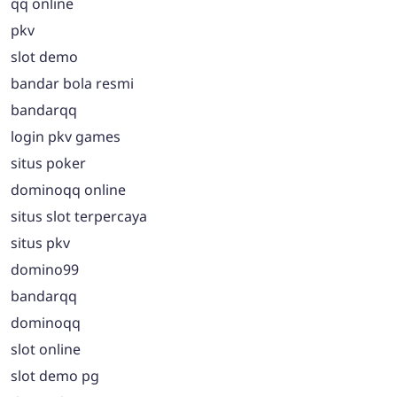
qq online
pkv
slot demo
bandar bola resmi
bandarqq
login pkv games
situs poker
dominoqq online
situs slot terpercaya
situs pkv
domino99
bandarqq
dominoqq
slot online
slot demo pg