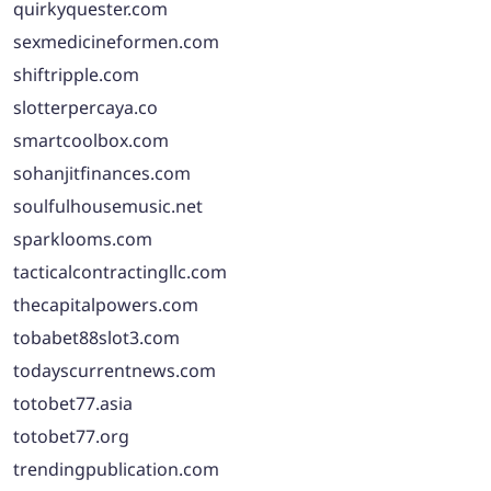
quirkyquester.com
sexmedicineformen.com
shiftripple.com
slotterpercaya.co
smartcoolbox.com
sohanjitfinances.com
soulfulhousemusic.net
sparklooms.com
tacticalcontractingllc.com
thecapitalpowers.com
tobabet88slot3.com
todayscurrentnews.com
totobet77.asia
totobet77.org
trendingpublication.com