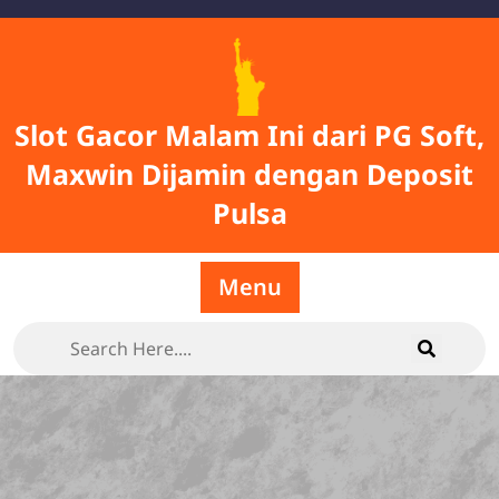
Skip
to
content
Slot Gacor Malam Ini dari PG Soft,
Maxwin Dijamin dengan Deposit
Pulsa
Menu