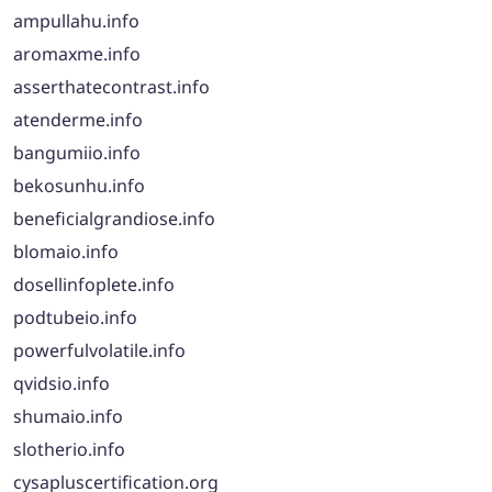
ampullahu.info
aromaxme.info
asserthatecontrast.info
atenderme.info
bangumiio.info
bekosunhu.info
beneficialgrandiose.info
blomaio.info
dosellinfoplete.info
podtubeio.info
powerfulvolatile.info
qvidsio.info
shumaio.info
slotherio.info
cysapluscertification.org