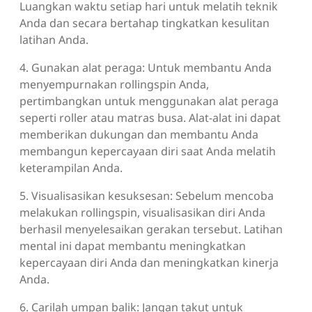
Luangkan waktu setiap hari untuk melatih teknik
Anda dan secara bertahap tingkatkan kesulitan
latihan Anda.
4. Gunakan alat peraga: Untuk membantu Anda
menyempurnakan rollingspin Anda,
pertimbangkan untuk menggunakan alat peraga
seperti roller atau matras busa. Alat-alat ini dapat
memberikan dukungan dan membantu Anda
membangun kepercayaan diri saat Anda melatih
keterampilan Anda.
5. Visualisasikan kesuksesan: Sebelum mencoba
melakukan rollingspin, visualisasikan diri Anda
berhasil menyelesaikan gerakan tersebut. Latihan
mental ini dapat membantu meningkatkan
kepercayaan diri Anda dan meningkatkan kinerja
Anda.
6. Carilah umpan balik: Jangan takut untuk