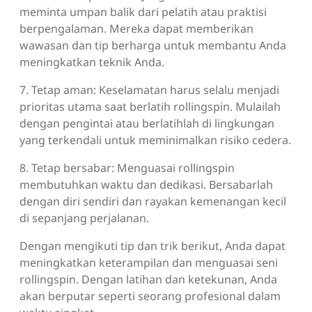
meminta umpan balik dari pelatih atau praktisi
berpengalaman. Mereka dapat memberikan
wawasan dan tip berharga untuk membantu Anda
meningkatkan teknik Anda.
7. Tetap aman: Keselamatan harus selalu menjadi
prioritas utama saat berlatih rollingspin. Mulailah
dengan pengintai atau berlatihlah di lingkungan
yang terkendali untuk meminimalkan risiko cedera.
8. Tetap bersabar: Menguasai rollingspin
membutuhkan waktu dan dedikasi. Bersabarlah
dengan diri sendiri dan rayakan kemenangan kecil
di sepanjang perjalanan.
Dengan mengikuti tip dan trik berikut, Anda dapat
meningkatkan keterampilan dan menguasai seni
rollingspin. Dengan latihan dan ketekunan, Anda
akan berputar seperti seorang profesional dalam