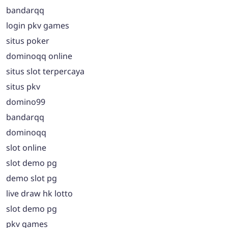
bandarqq
login pkv games
situs poker
dominoqq online
situs slot terpercaya
situs pkv
domino99
bandarqq
dominoqq
slot online
slot demo pg
demo slot pg
live draw hk lotto
slot demo pg
pkv games