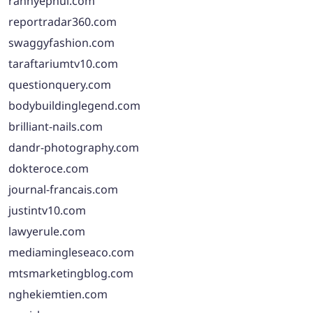
rannyephul.com
reportradar360.com
swaggyfashion.com
taraftariumtv10.com
questionquery.com
bodybuildinglegend.com
brilliant-nails.com
dandr-photography.com
dokteroce.com
journal-francais.com
justintv10.com
lawyerule.com
mediamingleseaco.com
mtsmarketingblog.com
nghekiemtien.com