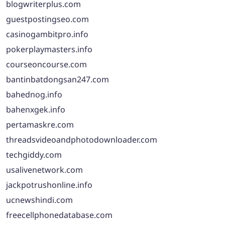
blogwriterplus.com
guestpostingseo.com
casinogambitpro.info
pokerplaymasters.info
courseoncourse.com
bantinbatdongsan247.com
bahednog.info
bahenxgek.info
pertamaskre.com
threadsvideoandphotodownloader.com
techgiddy.com
usalivenetwork.com
jackpotrushonline.info
ucnewshindi.com
freecellphonedatabase.com