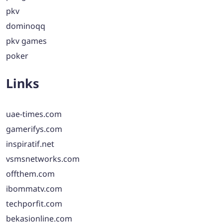
pkv
dominoqq
pkv games
poker
Links
uae-times.com
gamerifys.com
inspiratif.net
vsmsnetworks.com
offthem.com
ibommatv.com
techporfit.com
bekasionline.com