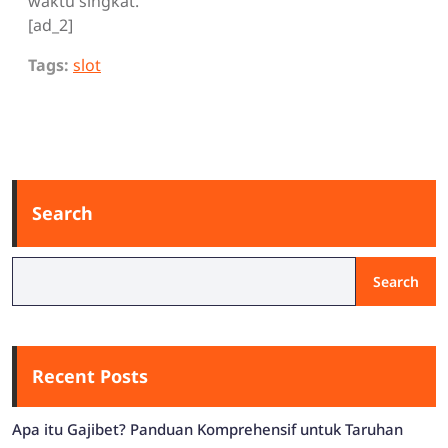
waktu singkat.
[ad_2]
Tags:
slot
Search
Search
Recent Posts
Apa itu Gajibet? Panduan Komprehensif untuk Taruhan