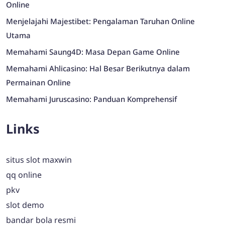
Online
Menjelajahi Majestibet: Pengalaman Taruhan Online
Utama
Memahami Saung4D: Masa Depan Game Online
Memahami Ahlicasino: Hal Besar Berikutnya dalam
Permainan Online
Memahami Juruscasino: Panduan Komprehensif
Links
situs slot maxwin
qq online
pkv
slot demo
bandar bola resmi