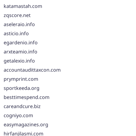
katamastah.com
zqscore.net
aseleraio.info
asticio.info
egardenio.info
arxteamio.info
getalexio.info
accountaudittaxcon.com
prymprint.com
sportkeeda.org
besttimespend.com
careandcure.biz
cogniyo.com
easymagazines.org
hirfanjilasmi.com