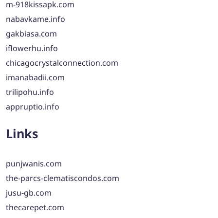
m-918kissapk.com
nabavkame.info
gakbiasa.com
iflowerhu.info
chicagocrystalconnection.com
imanabadii.com
trilipohu.info
appruptio.info
Links
punjwanis.com
the-parcs-clematiscondos.com
jusu-gb.com
thecarepet.com