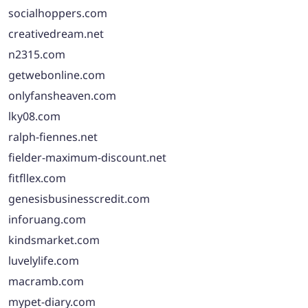
socialhoppers.com
creativedream.net
n2315.com
getwebonline.com
onlyfansheaven.com
lky08.com
ralph-fiennes.net
fielder-maximum-discount.net
fitfllex.com
genesisbusinesscredit.com
inforuang.com
kindsmarket.com
luvelylife.com
macramb.com
mypet-diary.com