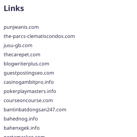
Links
punjwanis.com
the-parcs-clematiscondos.com
jusu-gb.com
thecarepet.com
blogwriterplus.com
guestpostingseo.com
casinogambitpro.info
pokerplaymasters.info
courseoncourse.com
bantinbatdongsan247.com
bahednog.info
bahenxgek.info