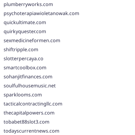
plumberryworks.com
psychoterapiawioletanowak.com
quickultimate.com
quirkyquester.com
sexmedicineformen.com
shiftripple.com
slotterpercaya.co
smartcoolbox.com
sohanjitfinances.com
soulfulhousemusic.net
sparklooms.com
tacticalcontractingllc.com
thecapitalpowers.com
tobabet88slot3.com
todayscurrentnews.com