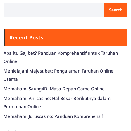
Search
Recent Posts
Apa itu Gajibet? Panduan Komprehensif untuk Taruhan
Online
Menjelajahi Majestibet: Pengalaman Taruhan Online
Utama
Memahami Saung4D: Masa Depan Game Online
Memahami Ahlicasino: Hal Besar Berikutnya dalam
Permainan Online
Memahami Juruscasino: Panduan Komprehensif