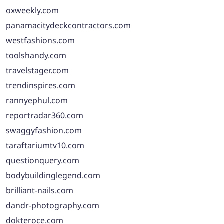
oxweekly.com
panamacitydeckcontractors.com
westfashions.com
toolshandy.com
travelstager.com
trendinspires.com
rannyephul.com
reportradar360.com
swaggyfashion.com
taraftariumtv10.com
questionquery.com
bodybuildinglegend.com
brilliant-nails.com
dandr-photography.com
dokteroce.com