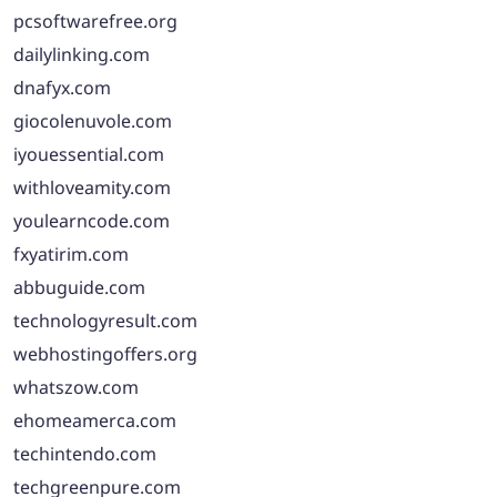
pcsoftwarefree.org
dailylinking.com
dnafyx.com
giocolenuvole.com
iyouessential.com
withloveamity.com
youlearncode.com
fxyatirim.com
abbuguide.com
technologyresult.com
webhostingoffers.org
whatszow.com
ehomeamerca.com
techintendo.com
techgreenpure.com