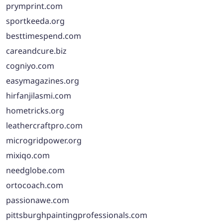
prymprint.com
sportkeeda.org
besttimespend.com
careandcure.biz
cogniyo.com
easymagazines.org
hirfanjilasmi.com
hometricks.org
leathercraftpro.com
microgridpower.org
mixiqo.com
needglobe.com
ortocoach.com
passionawe.com
pittsburghpaintingprofessionals.com