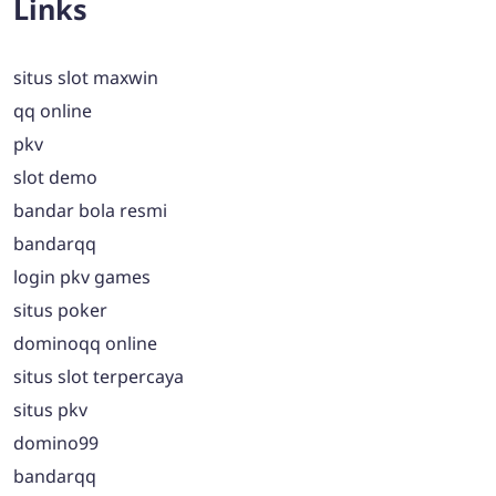
Links
situs slot maxwin
qq online
pkv
slot demo
bandar bola resmi
bandarqq
login pkv games
situs poker
dominoqq online
situs slot terpercaya
situs pkv
domino99
bandarqq