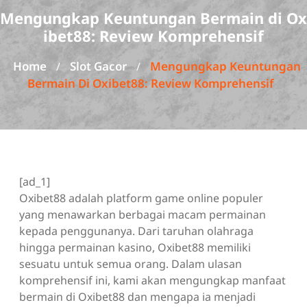
Mengungkap Keuntungan Bermain di Ox
ibet88: Review Komprehensif
Home
Slot Gacor
Mengungkap Keuntungan
/
/
Bermain Di Oxibet88: Review Komprehensif
[ad_1]
Oxibet88 adalah platform game online populer
yang menawarkan berbagai macam permainan
kepada penggunanya. Dari taruhan olahraga
hingga permainan kasino, Oxibet88 memiliki
sesuatu untuk semua orang. Dalam ulasan
komprehensif ini, kami akan mengungkap manfaat
bermain di Oxibet88 dan mengapa ia menjadi