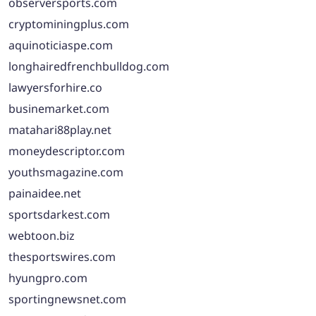
observersports.com
cryptominingplus.com
aquinoticiaspe.com
longhairedfrenchbulldog.com
lawyersforhire.co
businemarket.com
matahari88play.net
moneydescriptor.com
youthsmagazine.com
painaidee.net
sportsdarkest.com
webtoon.biz
thesportswires.com
hyungpro.com
sportingnewsnet.com