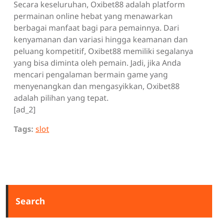
Secara keseluruhan, Oxibet88 adalah platform
permainan online hebat yang menawarkan
berbagai manfaat bagi para pemainnya. Dari
kenyamanan dan variasi hingga keamanan dan
peluang kompetitif, Oxibet88 memiliki segalanya
yang bisa diminta oleh pemain. Jadi, jika Anda
mencari pengalaman bermain game yang
menyenangkan dan mengasyikkan, Oxibet88
adalah pilihan yang tepat.
[ad_2]
Tags:
slot
Search