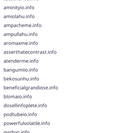
aminityio.info
amiolahu.info
ampacheme.info
ampullahu.info
aromaxme.info
asserthatecontrast.info
atenderme.info
bangumiio.info
bekosunhu.info
beneficialgrandiose.info
blomaio.info
dosellinfoplete.info
podtubeio.info
powerfulvolatile.info
qvidsio.info