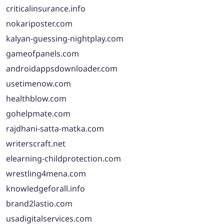
criticalinsurance.info
nokariposter.com
kalyan-guessing-nightplay.com
gameofpanels.com
androidappsdownloader.com
usetimenow.com
healthblow.com
gohelpmate.com
rajdhani-satta-matka.com
writerscraft.net
elearning-childprotection.com
wrestling4mena.com
knowledgeforall.info
brand2lastio.com
usadigitalservices.com