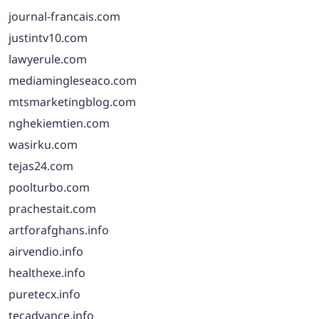
journal-francais.com
justintv10.com
lawyerule.com
mediamingleseaco.com
mtsmarketingblog.com
nghekiemtien.com
wasirku.com
tejas24.com
poolturbo.com
prachestait.com
artforafghans.info
airvendio.info
healthexe.info
puretecx.info
tecadvance.info