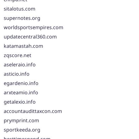
sitalotus.com
supernotes.org
worldsportsempires.com
updatecentral360.com
katamastah.com
zqscore.net
aseleraio.info
asticio.info
egardenio.info
arxteamio.info
getalexio.info
accountaudittaxcon.com
prymprint.com
sportkeeda.org