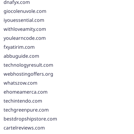
dnafyx.com
giocolenuvole.com
iyouessential.com
withloveamity.com
youlearncode.com
fxyatirim.com
abbuguide.com
technologyresult.com
webhostingoffers.org
whatszow.com
ehomeamerca.com
techintendo.com
techgreenpure.com
bestdropshipstore.com
cartelreviews.com