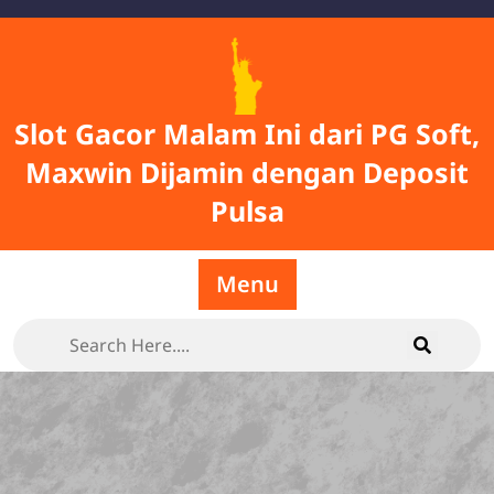
Skip
to
content
Slot Gacor Malam Ini dari PG Soft,
Maxwin Dijamin dengan Deposit
Pulsa
Menu