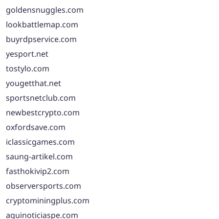
goldensnuggles.com
lookbattlemap.com
buyrdpservice.com
yesport.net
tostylo.com
yougetthat.net
sportsnetclub.com
newbestcrypto.com
oxfordsave.com
iclassicgames.com
saung-artikel.com
fasthokivip2.com
observersports.com
cryptominingplus.com
aquinoticiaspe.com