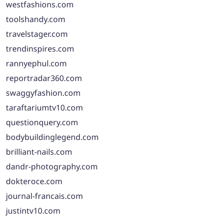
westfashions.com
toolshandy.com
travelstager.com
trendinspires.com
rannyephul.com
reportradar360.com
swaggyfashion.com
taraftariumtv10.com
questionquery.com
bodybuildinglegend.com
brilliant-nails.com
dandr-photography.com
dokteroce.com
journal-francais.com
justintv10.com