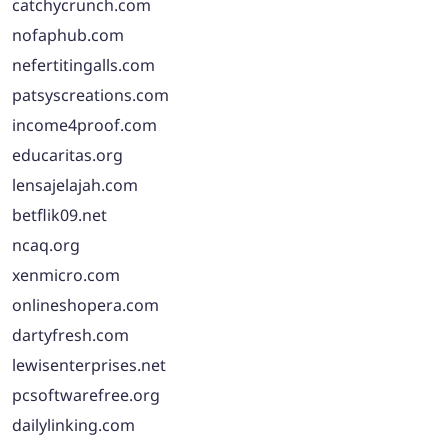
catchycrunch.com
nofaphub.com
nefertitingalls.com
patsyscreations.com
income4proof.com
educaritas.org
lensajelajah.com
betflik09.net
ncaq.org
xenmicro.com
onlineshopera.com
dartyfresh.com
lewisenterprises.net
pcsoftwarefree.org
dailylinking.com