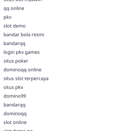
qq online
pkv
slot demo
bandar bola resmi
bandarqq
login pkv games
situs poker
dominoqq online
situs slot terpercaya
situs pkv
domino99
bandarqq
dominoqq
slot online