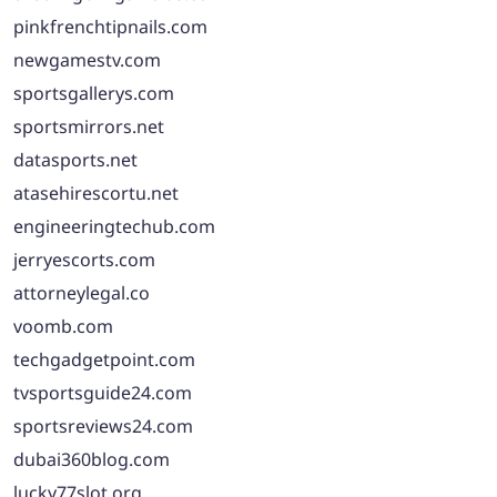
pinkfrenchtipnails.com
newgamestv.com
sportsgallerys.com
sportsmirrors.net
datasports.net
atasehirescortu.net
engineeringtechub.com
jerryescorts.com
attorneylegal.co
voomb.com
techgadgetpoint.com
tvsportsguide24.com
sportsreviews24.com
dubai360blog.com
lucky77slot.org