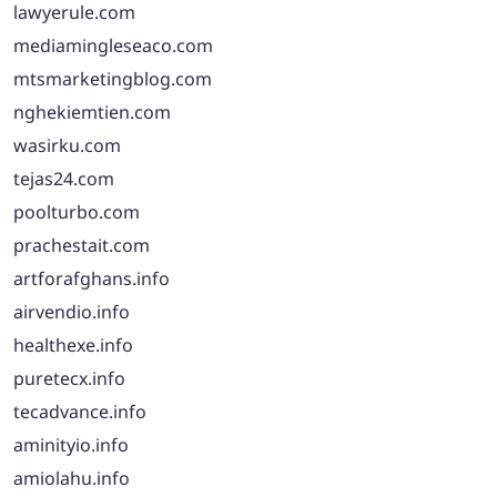
lawyerule.com
mediamingleseaco.com
mtsmarketingblog.com
nghekiemtien.com
wasirku.com
tejas24.com
poolturbo.com
prachestait.com
artforafghans.info
airvendio.info
healthexe.info
puretecx.info
tecadvance.info
aminityio.info
amiolahu.info