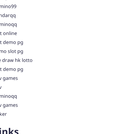
mino99
ndarqq
minoqq
t online
ot demo pg
mo slot pg
e draw hk lotto
ot demo pg
v games
v
minoqq
v games
ker
inks