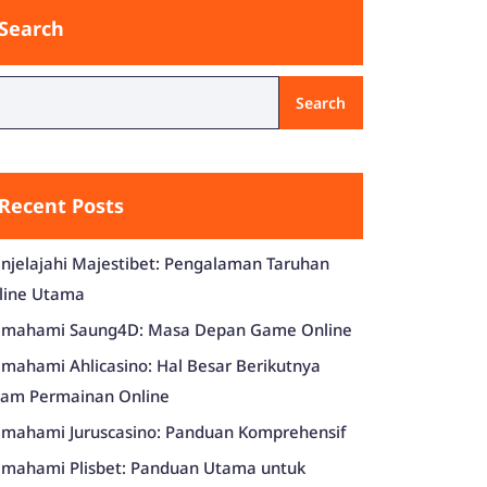
Search
Search
Recent Posts
njelajahi Majestibet: Pengalaman Taruhan
line Utama
mahami Saung4D: Masa Depan Game Online
mahami Ahlicasino: Hal Besar Berikutnya
lam Permainan Online
mahami Juruscasino: Panduan Komprehensif
mahami Plisbet: Panduan Utama untuk