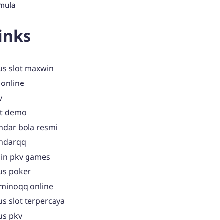
mula
inks
tus slot maxwin
 online
v
ot demo
ndar bola resmi
ndarqq
gin pkv games
tus poker
minoqq online
us slot terpercaya
tus pkv