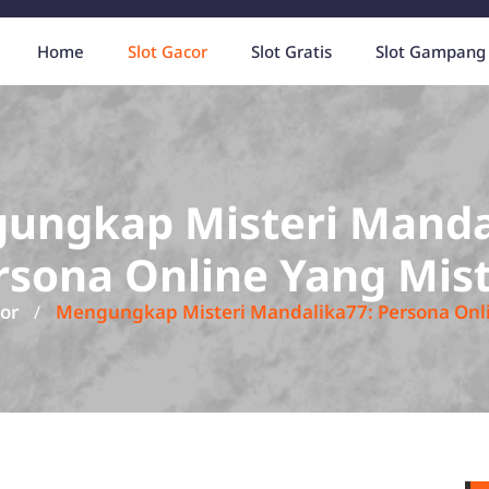
Home
Slot Gacor
Slot Gratis
Slot Gampang
ungkap Misteri Manda
rsona Online Yang Mis
cor
Mengungkap Misteri Mandalika77: Persona Onli
/