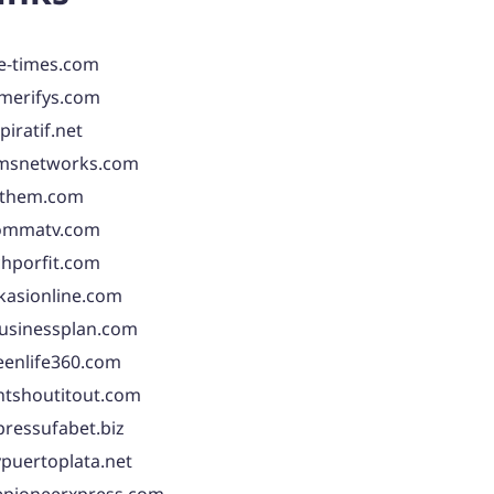
e-times.com
merifys.com
piratif.net
msnetworks.com
fthem.com
ommatv.com
chporfit.com
kasionline.com
usinessplan.com
eenlife360.com
ntshoutitout.com
pressufabet.biz
puertoplata.net