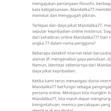
mengajukan pertanyaan filosofis, berbagi
kata kebijaksanaan, Mandalika77 memiliki
memikat dan menggugah pikiran.
Terlepas dari daya pikat Mandalika77, m
seputar kepribadian online misterius. Si
dari kehadiran online Mandalika77? Dan 
angka 77 dalam nama pengguna?
Beberapa detektif internet telah berusa
alamat IP, menganalisis gaya penulisan, d
Namun, identitas sebenarnya dari Mandal
daya pikat kepribadian.
Ketika kami terus menavigasi dunia inter
Mandalika77 berfungsi sebagai pengingat 
persona online. Meskipun kita mungkin 
Mandalika77, kita masih dapat mengharg
keingintahuan, memicu percakapan yang 
identitas di era digital.