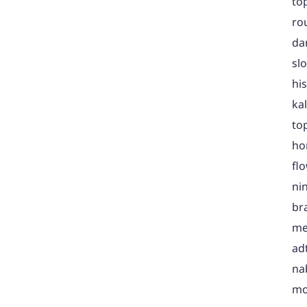
to
ro
da
sl
hi
ka
to
ho
fl
ni
br
me
ad
na
mo