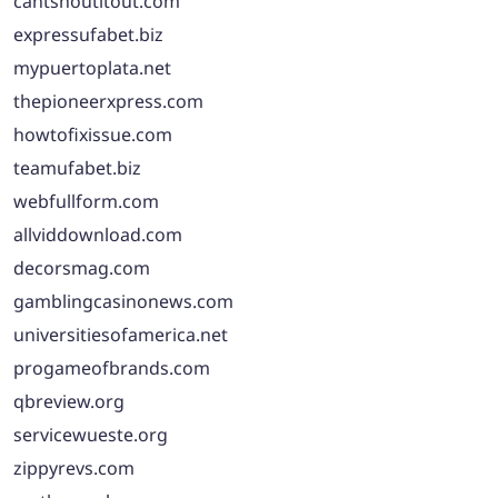
cantshoutitout.com
expressufabet.biz
mypuertoplata.net
thepioneerxpress.com
howtofixissue.com
teamufabet.biz
webfullform.com
allviddownload.com
decorsmag.com
gamblingcasinonews.com
universitiesofamerica.net
progameofbrands.com
qbreview.org
servicewueste.org
zippyrevs.com