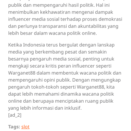
publik dan mempengaruhi hasil politik. Hal ini
menimbulkan kekhawatiran mengenai dampak
influencer media sosial terhadap proses demokrasi
dan perlunya transparansi dan akuntabilitas yang
lebih besar dalam wacana politik online.
Ketika Indonesia terus bergulat dengan lanskap
media yang berkembang pesat dan semakin
besarnya pengaruh media sosial, penting untuk
mengkaji secara kritis peran influencer seperti
Warganet88 dalam membentuk wacana politik dan
mempengaruhi opini publik. Dengan mengungkap
pengaruh tokoh-tokoh seperti Warganet88, kita
dapat lebih memahami dinamika wacana politik
online dan berupaya menciptakan ruang publik
yang lebih informasi dan inklusif.
[ad_2]
Tags:
slot