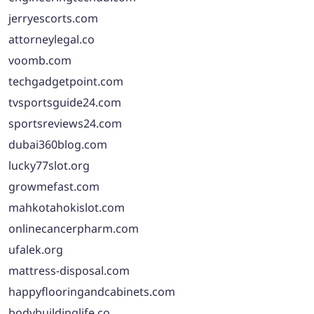
jerryescorts.com
attorneylegal.co
voomb.com
techgadgetpoint.com
tvsportsguide24.com
sportsreviews24.com
dubai360blog.com
lucky77slot.org
growmefast.com
mahkotahokislot.com
onlinecancerpharm.com
ufalek.org
mattress-disposal.com
happyflooringandcabinets.com
bodybuildinglife.co