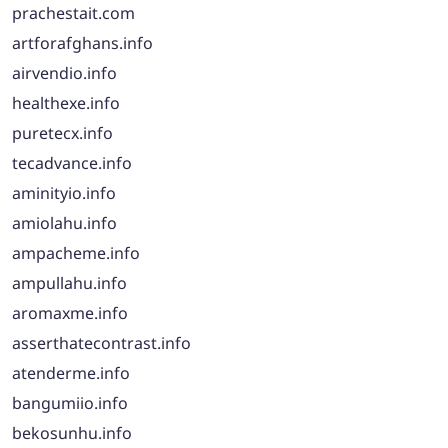
prachestait.com
artforafghans.info
airvendio.info
healthexe.info
puretecx.info
tecadvance.info
aminityio.info
amiolahu.info
ampacheme.info
ampullahu.info
aromaxme.info
asserthatecontrast.info
atenderme.info
bangumiio.info
bekosunhu.info