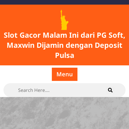
Skip
to
content
Slot Gacor Malam Ini dari PG Soft,
Maxwin Dijamin dengan Deposit
Pulsa
Menu