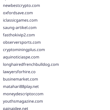
newbestcrypto.com
oxfordsave.com
iclassicgames.com
saung-artikel.com
fasthokivip2.com
observersports.com
cryptominingplus.com
aquinoticiaspe.com
longhairedfrenchbulldog.com
lawyersforhire.co
businemarket.com
matahari88play.net
moneydescriptor.com
youthsmagazine.com
painaidee.net