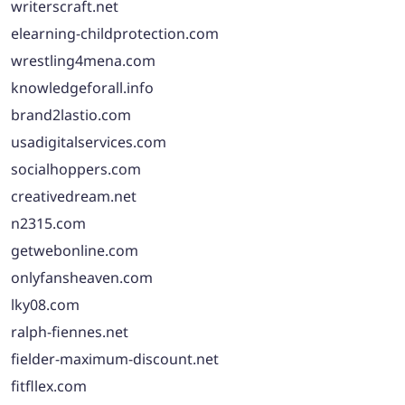
writerscraft.net
elearning-childprotection.com
wrestling4mena.com
knowledgeforall.info
brand2lastio.com
usadigitalservices.com
socialhoppers.com
creativedream.net
n2315.com
getwebonline.com
onlyfansheaven.com
lky08.com
ralph-fiennes.net
fielder-maximum-discount.net
fitfllex.com