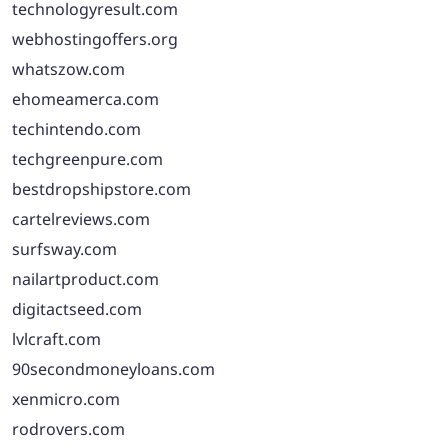
technologyresult.com
webhostingoffers.org
whatszow.com
ehomeamerca.com
techintendo.com
techgreenpure.com
bestdropshipstore.com
cartelreviews.com
surfsway.com
nailartproduct.com
digitactseed.com
lvlcraft.com
90secondmoneyloans.com
xenmicro.com
rodrovers.com