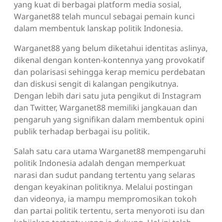
yang kuat di berbagai platform media sosial,
Warganet88 telah muncul sebagai pemain kunci
dalam membentuk lanskap politik Indonesia.
Warganet88 yang belum diketahui identitas aslinya,
dikenal dengan konten-kontennya yang provokatif
dan polarisasi sehingga kerap memicu perdebatan
dan diskusi sengit di kalangan pengikutnya.
Dengan lebih dari satu juta pengikut di Instagram
dan Twitter, Warganet88 memiliki jangkauan dan
pengaruh yang signifikan dalam membentuk opini
publik terhadap berbagai isu politik.
Salah satu cara utama Warganet88 mempengaruhi
politik Indonesia adalah dengan memperkuat
narasi dan sudut pandang tertentu yang selaras
dengan keyakinan politiknya. Melalui postingan
dan videonya, ia mampu mempromosikan tokoh
dan partai politik tertentu, serta menyoroti isu dan