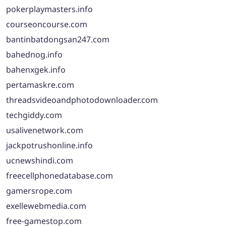
pokerplaymasters.info
courseoncourse.com
bantinbatdongsan247.com
bahednog.info
bahenxgek.info
pertamaskre.com
threadsvideoandphotodownloader.com
techgiddy.com
usalivenetwork.com
jackpotrushonline.info
ucnewshindi.com
freecellphonedatabase.com
gamersrope.com
exellewebmedia.com
free-gamestop.com