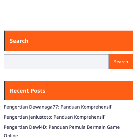
Search
Search
Recent Posts
Pengertian Dewanaga77: Panduan Komprehensif
Pengertian Jeniustoto: Panduan Komprehensif
Pengertian Dewi4D: Panduan Pemula Bermain Game
Online