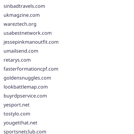
sinbadtravels.com
ukmagzine.com
wareztech.org
usabestnetwork.com
jessepinkmanoutfit.com
umailsend.com
retarys.com
fasterformationcpf.com
goldensnuggles.com
lookbattlemap.com
buyrdpservice.com
yesport.net
tostylo.com
yougetthat.net
sportsnetclub.com