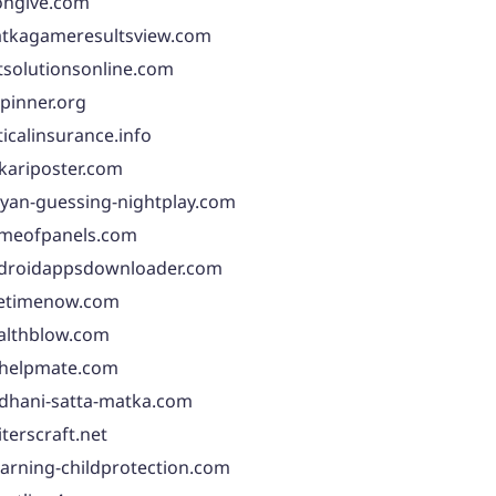
ngive.com
tkagameresultsview.com
tsolutionsonline.com
spinner.org
ticalinsurance.info
kariposter.com
lyan-guessing-nightplay.com
meofpanels.com
droidappsdownloader.com
etimenow.com
althblow.com
helpmate.com
jdhani-satta-matka.com
iterscraft.net
earning-childprotection.com