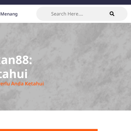
 Menang
an88:
tahui
erlu Anda Ketahui