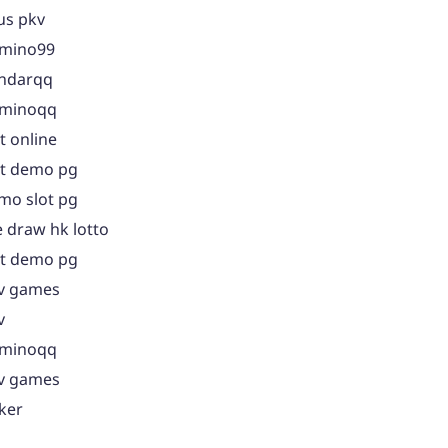
tus pkv
mino99
ndarqq
minoqq
t online
ot demo pg
mo slot pg
e draw hk lotto
ot demo pg
v games
v
minoqq
v games
ker