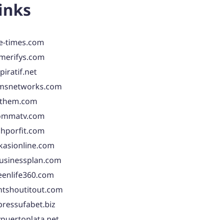
inks
e-times.com
merifys.com
piratif.net
msnetworks.com
fthem.com
ommatv.com
chporfit.com
kasionline.com
usinessplan.com
eenlife360.com
ntshoutitout.com
pressufabet.biz
puertoplata.net