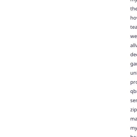
th
ho
te
we
al
de
ga
un
pr
qb
se
zi
ma
my