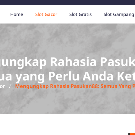
Home
Slot Gacor
Slot Gratis
Slot Gampang
ungkap Rahasia Pasuk
a yang Perlu Anda Ke
or
Mengungkap Rahasia Pasukan88: Semua Yang P
/