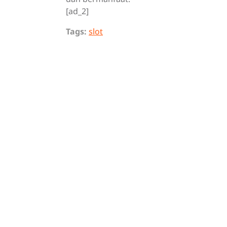
[ad_2]
Tags:
slot