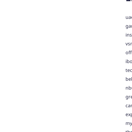
ua
ga
ins
vs
of
ib
te
be
nb
gr
ca
ex
my