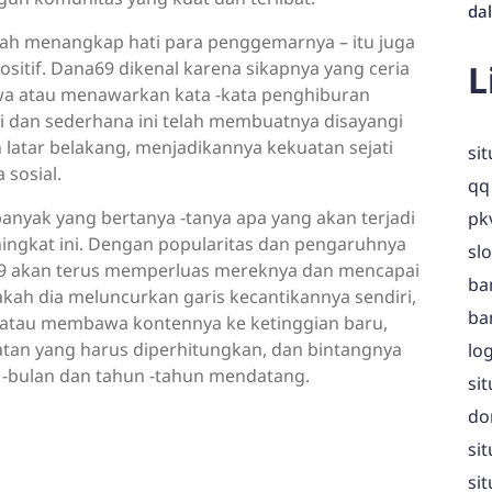
da
lah menangkap hati para penggemarnya – itu juga
sitif. Dana69 dikenal karena sikapnya yang ceria
L
tawa atau menawarkan kata -kata penghiburan
i dan sederhana ini telah membuatnya disayangi
 latar belakang, menjadikannya kekuatan sejati
si
 sosial.
qq
anyak yang bertanya -tanya apa yang akan terjadi
pk
ingkat ini. Dengan popularitas dan pengaruhnya
sl
9 akan terus memperluas mereknya dan mencapai
ba
akah dia meluncurkan garis kecantikannya sendiri,
ba
 atau membawa kontennya ke ketinggian baru,
uatan yang harus diperhitungkan, dan bintangnya
lo
n -bulan dan tahun -tahun mendatang.
si
do
sit
si