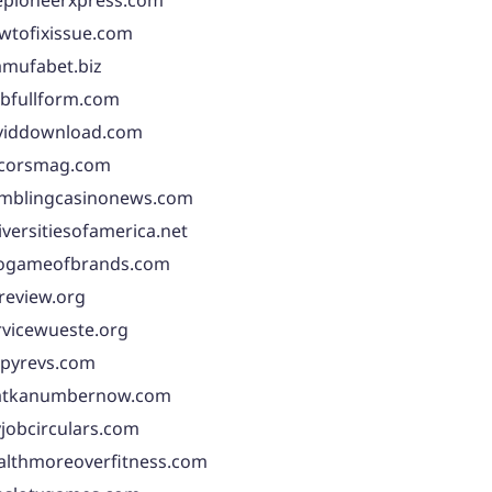
epioneerxpress.com
wtofixissue.com
amufabet.biz
bfullform.com
lviddownload.com
corsmag.com
mblingcasinonews.com
iversitiesofamerica.net
ogameofbrands.com
review.org
rvicewueste.org
ppyrevs.com
tkanumbernow.com
jobcirculars.com
althmoreoverfitness.com