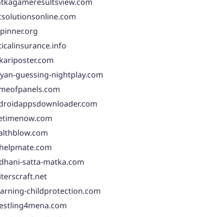
tkagameresultsview.com
tsolutionsonline.com
spinner.org
ticalinsurance.info
kariposter.com
lyan-guessing-nightplay.com
meofpanels.com
droidappsdownloader.com
etimenow.com
althblow.com
helpmate.com
jdhani-satta-matka.com
iterscraft.net
earning-childprotection.com
estling4mena.com