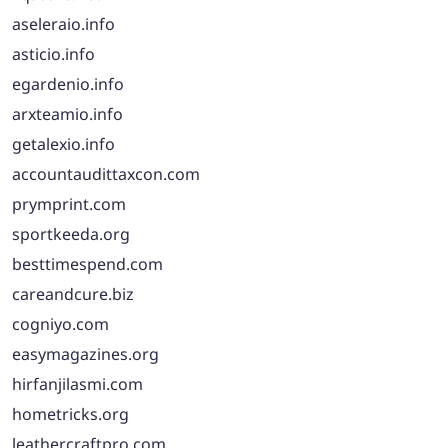
aseleraio.info
asticio.info
egardenio.info
arxteamio.info
getalexio.info
accountaudittaxcon.com
prymprint.com
sportkeeda.org
besttimespend.com
careandcure.biz
cogniyo.com
easymagazines.org
hirfanjilasmi.com
hometricks.org
leathercraftpro.com