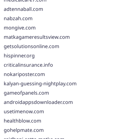
adtennaball.com
nabzah.com
mongive.com
matkagameresultsview.com
getsolutionsonline.com
hispinner.org
criticalinsurance.info
nokariposter.com
kalyan-guessing-nightplay.com
gameofpanels.com
androidappsdownloader.com
usetimenow.com
healthblow.com
gohelpmate.com