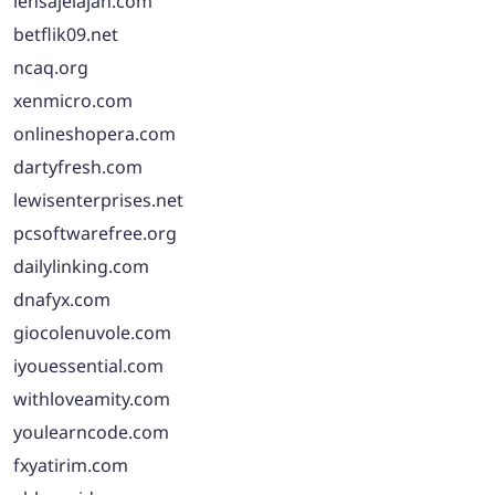
lensajelajah.com
betflik09.net
ncaq.org
xenmicro.com
onlineshopera.com
dartyfresh.com
lewisenterprises.net
pcsoftwarefree.org
dailylinking.com
dnafyx.com
giocolenuvole.com
iyouessential.com
withloveamity.com
youlearncode.com
fxyatirim.com