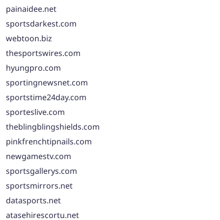
painaidee.net
sportsdarkest.com
webtoon.biz
thesportswires.com
hyungpro.com
sportingnewsnet.com
sportstime24day.com
sporteslive.com
theblingblingshields.com
pinkfrenchtipnails.com
newgamestv.com
sportsgallerys.com
sportsmirrors.net
datasports.net
atasehirescortu.net