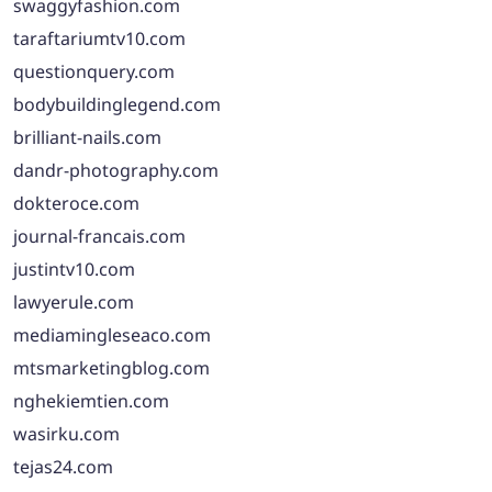
swaggyfashion.com
taraftariumtv10.com
questionquery.com
bodybuildinglegend.com
brilliant-nails.com
dandr-photography.com
dokteroce.com
journal-francais.com
justintv10.com
lawyerule.com
mediamingleseaco.com
mtsmarketingblog.com
nghekiemtien.com
wasirku.com
tejas24.com