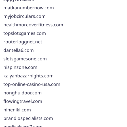
matkanumbernow.com
myjobcirculars.com
healthmoreoverfitness.com
topslotxgames.com
routerloggnet.net
dantella6.com
slotsgamesone.com
hispinzone.com
kalyanbazarnights.com
top-online-casino-usa.com
honghuidoor.com
flowingtravel.com
nineniki.com
brandiospecialists.com
medicalcare7.com