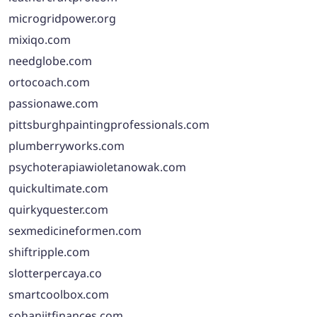
microgridpower.org
mixiqo.com
needglobe.com
ortocoach.com
passionawe.com
pittsburghpaintingprofessionals.com
plumberryworks.com
psychoterapiawioletanowak.com
quickultimate.com
quirkyquester.com
sexmedicineformen.com
shiftripple.com
slotterpercaya.co
smartcoolbox.com
sohanjitfinances.com