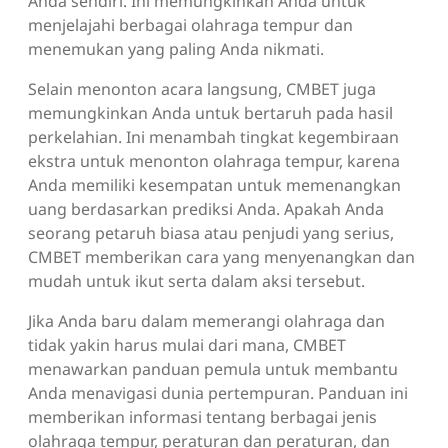
Anda sendiri. Ini memungkinkan Anda untuk
menjelajahi berbagai olahraga tempur dan
menemukan yang paling Anda nikmati.
Selain menonton acara langsung, CMBET juga
memungkinkan Anda untuk bertaruh pada hasil
perkelahian. Ini menambah tingkat kegembiraan
ekstra untuk menonton olahraga tempur, karena
Anda memiliki kesempatan untuk memenangkan
uang berdasarkan prediksi Anda. Apakah Anda
seorang petaruh biasa atau penjudi yang serius,
CMBET memberikan cara yang menyenangkan dan
mudah untuk ikut serta dalam aksi tersebut.
Jika Anda baru dalam memerangi olahraga dan
tidak yakin harus mulai dari mana, CMBET
menawarkan panduan pemula untuk membantu
Anda menavigasi dunia pertempuran. Panduan ini
memberikan informasi tentang berbagai jenis
olahraga tempur, peraturan dan peraturan, dan