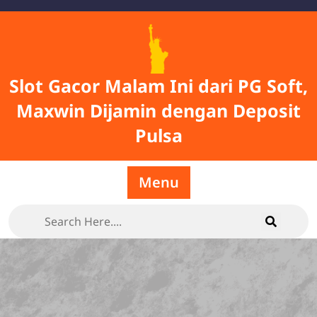
Skip
to
content
Slot Gacor Malam Ini dari PG Soft,
Maxwin Dijamin dengan Deposit
Pulsa
Menu