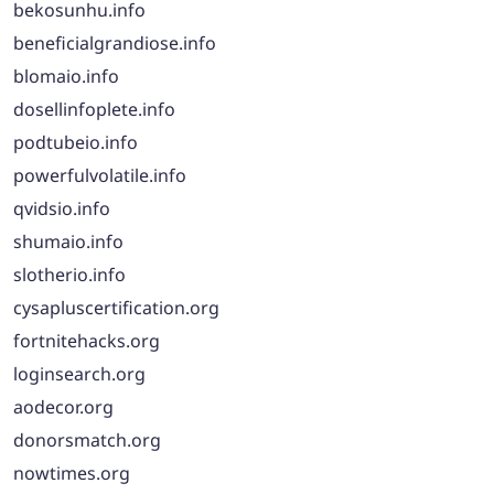
bekosunhu.info
beneficialgrandiose.info
blomaio.info
dosellinfoplete.info
podtubeio.info
powerfulvolatile.info
qvidsio.info
shumaio.info
slotherio.info
cysapluscertification.org
fortnitehacks.org
loginsearch.org
aodecor.org
donorsmatch.org
nowtimes.org