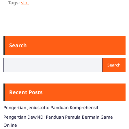
Tags:
slot
Search
Search
Recent Posts
Pengertian Jeniustoto: Panduan Komprehensif
Pengertian Dewi4D: Panduan Pemula Bermain Game
Online