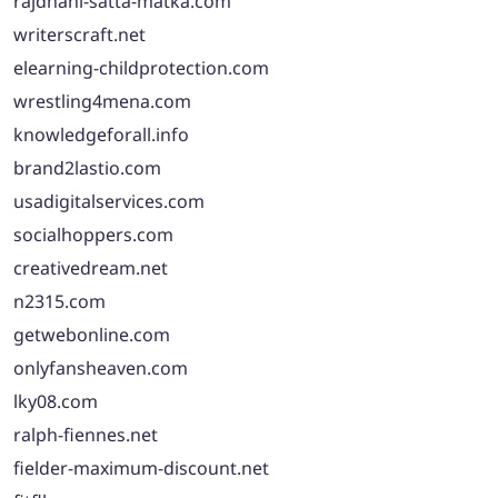
rajdhani-satta-matka.com
writerscraft.net
elearning-childprotection.com
wrestling4mena.com
knowledgeforall.info
brand2lastio.com
usadigitalservices.com
socialhoppers.com
creativedream.net
n2315.com
getwebonline.com
onlyfansheaven.com
lky08.com
ralph-fiennes.net
fielder-maximum-discount.net