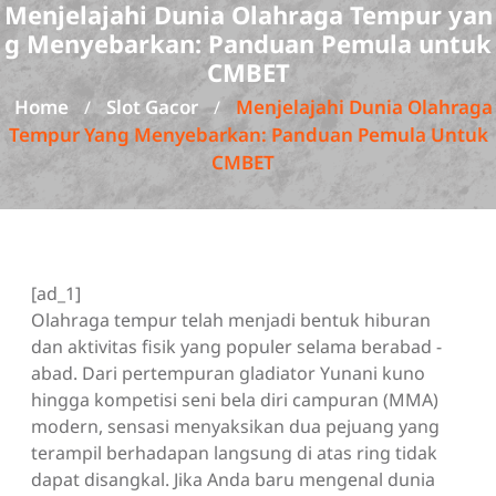
Menjelajahi Dunia Olahraga Tempur yan
g Menyebarkan: Panduan Pemula untuk
CMBET
Home
Slot Gacor
Menjelajahi Dunia Olahraga
/
/
Tempur Yang Menyebarkan: Panduan Pemula Untuk
CMBET
[ad_1]
Olahraga tempur telah menjadi bentuk hiburan
dan aktivitas fisik yang populer selama berabad -
abad. Dari pertempuran gladiator Yunani kuno
hingga kompetisi seni bela diri campuran (MMA)
modern, sensasi menyaksikan dua pejuang yang
terampil berhadapan langsung di atas ring tidak
dapat disangkal. Jika Anda baru mengenal dunia