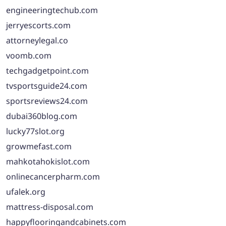
engineeringtechub.com
jerryescorts.com
attorneylegal.co
voomb.com
techgadgetpoint.com
tvsportsguide24.com
sportsreviews24.com
dubai360blog.com
lucky77slot.org
growmefast.com
mahkotahokislot.com
onlinecancerpharm.com
ufalek.org
mattress-disposal.com
happyflooringandcabinets.com