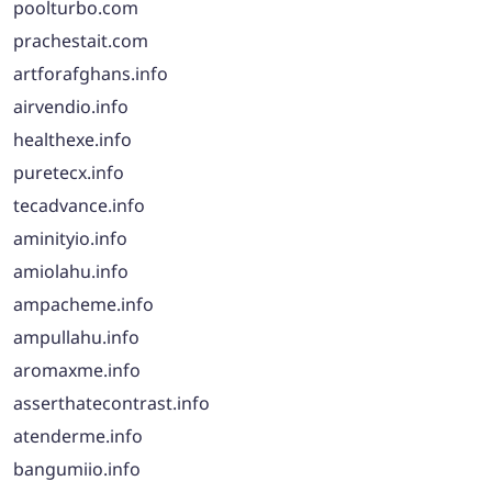
poolturbo.com
prachestait.com
artforafghans.info
airvendio.info
healthexe.info
puretecx.info
tecadvance.info
aminityio.info
amiolahu.info
ampacheme.info
ampullahu.info
aromaxme.info
asserthatecontrast.info
atenderme.info
bangumiio.info