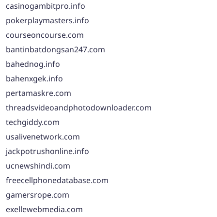
casinogambitpro.info
pokerplaymasters.info
courseoncourse.com
bantinbatdongsan247.com
bahednog.info
bahenxgek.info
pertamaskre.com
threadsvideoandphotodownloader.com
techgiddy.com
usalivenetwork.com
jackpotrushonline.info
ucnewshindi.com
freecellphonedatabase.com
gamersrope.com
exellewebmedia.com