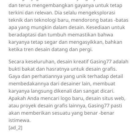
dan terus mengembangkan gayanya untuk tetap
terkini dan relevan. Dia selalu mengeksplorasi
teknik dan teknologi baru, mendorong batas -batas
apa yang mungkin dalam desain. Kesediaan untuk
beradaptasi dan tumbuh memastikan bahwa
karyanya tetap segar dan mengasyikkan, bahkan
ketika tren desain datang dan pergi.
Secara keseluruhan, desain kreatif Gasing77 adalah
bukti bakat dan hasratnya untuk desain grafis.
Gaya dan perhatiannya yang unik terhadap detail
membedakannya dari desainer lain, membuat
karyanya langsung dikenali dan sangat dicari.
Apakah Anda mencari logo baru, desain situs web,
atau proyek desain grafis lainnya, Gasing77 pasti
akan memberikan sesuatu yang benar -benar
istimewa.
[ad_2]